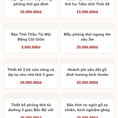
phòng thờ gia đình
thờ họ Trầm chữ Tình để
lại hai chục năm châu
20.000.000đ
15.000.000đ
huyện – Cây tiếng lâu
trăm kiếp trọn quê nhà
Bàn Thờ Thần Tài Mái
Mẫu phòng thờ ngang 4m
Bằng Cột Giữa
sâu 3m
3.000.000đ
20.000.000đ
Thiết kế 3 bộ cửa võng và
Hoành phi câu đối gỗ
đại tự cho nhà thờ 3 gian
đinh hương kích thước
lớn
20.000.000đ
20.000.000đ
Thiết kế phòng thờ từ
Đặc tính co ngót gỗ tự
đường 3 gian Bắc Bộ với
nhiên, kinh nghiệm ghép
gian giữa 3,1 m, 2 bên
mặt bàn thờ, cấu tạo
20.000.000đ
20.000.000đ