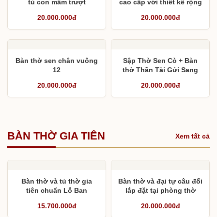
tủ con mâm trượt
cao cấp với thiết kế rộng
2,17m sâu 1,57m
20.000.000đ
20.000.000đ
Bàn thờ sen chân vuông
Sập Thờ Sen Cò + Bàn
12
thờ Thần Tài Gửi Sang
Mỹ
20.000.000đ
20.000.000đ
BÀN THỜ GIA TIÊN
Xem tất cả
Bàn thờ và tủ thờ gia
Bàn thờ và đại tự câu đối
tiên chuẩn Lỗ Ban
lắp đặt tại phòng thờ
tầng 7
15.700.000đ
20.000.000đ