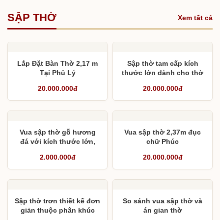
SẬP THỜ
Xem tất cả
Lắp Đặt Bàn Thờ 2,17 m
Sập thờ tam cấp kích
Tại Phủ Lý
thước lớn dành cho thờ
gia đình
20.000.000đ
20.000.000đ
Vua sập thờ gỗ hương
Vua sập thờ 2,37m đục
đá với kích thước lớn,
chữ Phúc
thiết kế cân đối
2.000.000đ
20.000.000đ
Sập thờ trơn thiết kế đơn
So sánh vua sập thờ và
giản thuộc phân khúc
án gian thờ
cao cấp