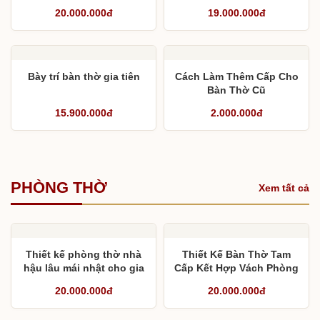
thờ họ
20.000.000đ
19.000.000đ
Bày trí bàn thờ gia tiên
Cách Làm Thêm Cấp Cho
Bàn Thờ Cũ
15.900.000đ
2.000.000đ
PHÒNG THỜ
Xem tất cả
Thiết kế phòng thờ nhà
Thiết Kế Bàn Thờ Tam
hậu lâu mái nhật cho gia
Cấp Kết Hợp Vách Phòng
đình chú Hồng
Thờ Kết Hợp Cuốn Thư
20.000.000đ
20.000.000đ
Câu Đối