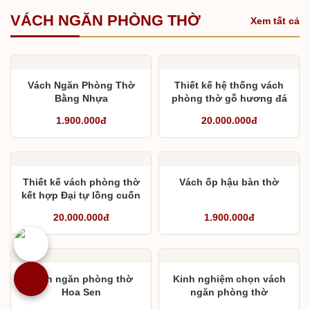
VÁCH NGĂN PHÒNG THỜ
Xem tất cả
Vách Ngăn Phòng Thờ
Thiết kế hệ thống vách
Bằng Nhựa
phòng thờ gỗ hương đá
kết hợp cuốn thư câu
1.900.000đ
20.000.000đ
đối
Thiết kế vách phòng thờ
Vách ốp hậu bàn thờ
kết hợp Đại tự lồng cuốn
thư và câu đối cho anh
20.000.000đ
1.900.000đ
Nam
Vách ngăn phòng thờ
Kinh nghiệm chọn vách
Hoa Sen
ngăn phòng thờ