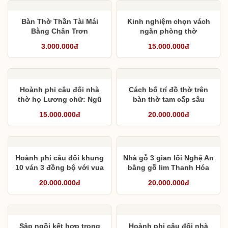
Bàn Thờ Thần Tài Mái
Kinh nghiệm chọn vách
Bằng Chân Trơn
ngăn phòng thờ
3.000.000đ
15.000.000đ
Hoành phi câu đối nhà
Cách bố trí đồ thờ trên
thờ họ Lương chữ: Ngũ
bàn thờ tam cấp sâu
phúc lâm môn
1,55m
15.000.000đ
20.000.000đ
Hoành phi câu đối khung
Nhà gỗ 3 gian lối Nghệ An
10 ván 3 đồng bộ với vua
bằng gỗ lim Thanh Hóa
sập thờ
hoàn thiện tại Tây
20.000.000đ
20.000.000đ
Lương, Tiền Hải, Thái
Bình
Sập ngồi kết hợp trong
Hoành phi câu đối nhà