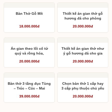
Bàn Thờ Gỗ Mít
Thiết kế án gian thờ gỗ
hương đá cho phòng
thờ tầng 4
18.000.000đ
20.000.000đ
Án gian theo lối cổ tứ
Thiết kế án gian thờ như
quý và rồng hóa,
ý gỗ hương đá cho gia
phượng hóa cho từ
đình
20.000.000đ
20.000.000đ
đường
Bàn thờ 3 tầng đục Tùng
Chọn bàn thờ 1 cấp hay
– Trúc – Cúc – Mai
3 cấp phụ thuộc chủ yếu
vào yếu tố nào ?
39.000.000đ
20.000.000đ