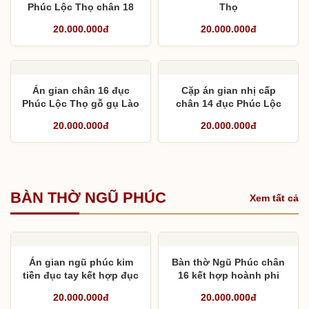
Phúc Lộc Thọ chân 18
Thọ
cho chú Cần
20.000.000đ
20.000.000đ
Án gian chân 16 đục
Cặp án gian nhị cấp
Phúc Lộc Thọ gỗ gụ Lào
chân 14 đục Phúc Lộc
Thọ sơn màu óc chó
20.000.000đ
20.000.000đ
BÀN THỜ NGŨ PHÚC
Xem tất cả
Án gian ngũ phúc kim
Bàn thờ Ngũ Phúc chân
tiền đục tay kết hợp đục
16 kết hợp hoành phi
máy
câu đối liền khối
20.000.000đ
20.000.000đ