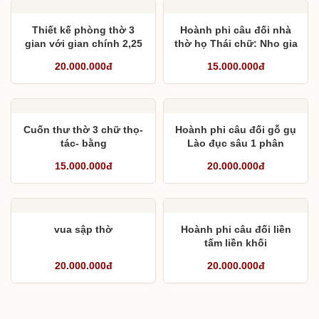
Thiết kế phòng thờ 3
Hoành phi câu đối nhà
gian với gian chính 2,25
thờ họ Thái chữ: Nho gia
và 2 bên 1,52 với bàn thờ
thanh phúc
20.000.000đ
15.000.000đ
Tứ Linh và sập thờ Mai
Điểu
Cuốn thư thờ 3 chữ thọ-
Hoành phi câu đối gỗ gụ
tác- bằng
Lào đục sâu 1 phân
15.000.000đ
20.000.000đ
vua sập thờ
Hoành phi câu đối liền
tấm liền khối
20.000.000đ
20.000.000đ