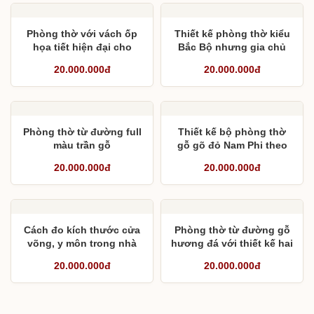
Phòng thờ với vách ốp
Thiết kế phòng thờ kiểu
họa tiết hiện đại cho
Bắc Bộ nhưng gia chủ
không gian ngang 5m
theo Đạo Công Giáo
20.000.000đ
20.000.000đ
Phòng thờ từ đường full
Thiết kế bộ phòng thờ
màu trần gỗ
gỗ gõ đỏ Nam Phi theo
không gian 3,11m
20.000.000đ
20.000.000đ
Cách đo kích thước cửa
Phòng thờ từ đường gỗ
võng, y môn trong nhà
hương đá với thiết kế hai
thờ
bàn thờ và đại tự câu đối
20.000.000đ
20.000.000đ
liền khối