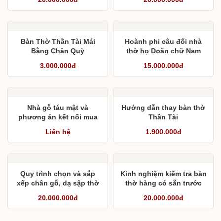
3,13 m
mộng, én chịu lực
Bàn Thờ Thần Tài Mái
Hoành phi câu đối nhà
Bằng Chân Quỳ
thờ họ Doãn chữ Nam
sơn ty trúc tửu- Bắc hải
3.000.000đ
15.000.000đ
cầm tôn thi
Nhà gỗ táu mật và
Hướng dẫn thay bàn thờ
phương án kết nối mua
Thần Tài
bán nhà gỗ cũ
Liên hệ
1.900.000đ
Quy trình chọn và sắp
Kinh nghiệm kiểm tra bàn
xếp chân gỗ, dạ sập thờ
thờ hàng có sẵn trước
trước khi lắp ráp
khi mua
20.000.000đ
20.000.000đ