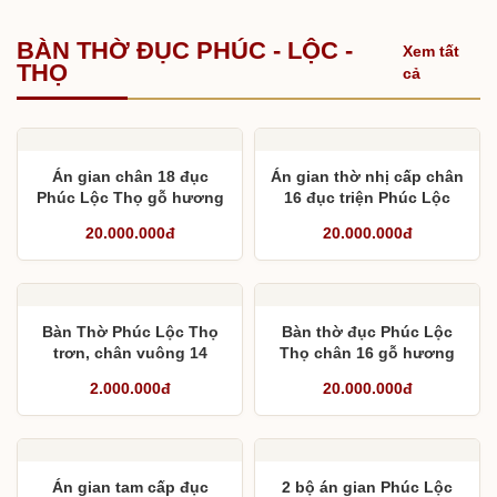
BÀN THỜ ĐỤC PHÚC - LỘC -
Xem tất
THỌ
cả
Án gian chân 18 đục
Án gian thờ nhị cấp chân
Phúc Lộc Thọ gỗ hương
16 đục triện Phúc Lộc
đá Nam Phi cho chú
Thọ mộng thắt gỗ hương
20.000.000đ
20.000.000đ
Vững
đá
Bàn Thờ Phúc Lộc Thọ
Bàn thờ đục Phúc Lộc
trơn, chân vuông 14
Thọ chân 16 gỗ hương
đá Nam Phi
2.000.000đ
20.000.000đ
Án gian tam cấp đục
2 bộ án gian Phúc Lộc