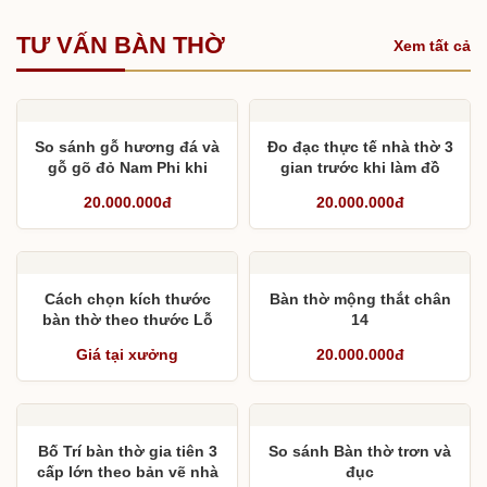
TƯ VẤN BÀN THỜ
Xem tất cả
So sánh gỗ hương đá và
Đo đạc thực tế nhà thờ 3
gỗ gõ đỏ Nam Phi khi
gian trước khi làm đồ
làm đồ thờ
thờ
20.000.000đ
20.000.000đ
Cách chọn kích thước
Bàn thờ mộng thắt chân
bàn thờ theo thước Lỗ
14
Ban và chân bàn thờ phù
Giá tại xưởng
20.000.000đ
hợp với phòng thờ
Bố Trí bàn thờ gia tiên 3
So sánh Bàn thờ trơn và
cấp lớn theo bản vẽ nhà
đục