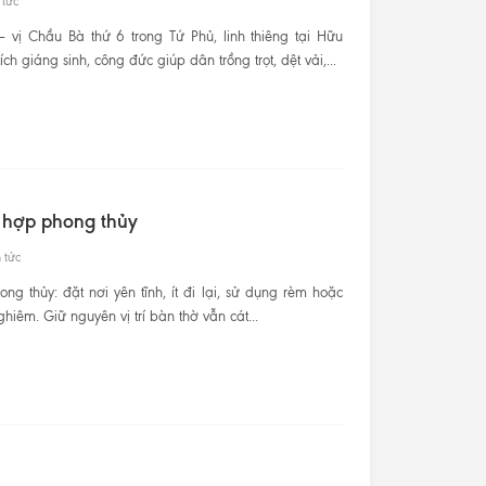
 tức
vị Chầu Bà thứ 6 trong Tứ Phủ, linh thiêng tại Hữu
 giáng sinh, công đức giúp dân trồng trọt, dệt vải,...
 hợp phong thủy
 tức
g thủy: đặt nơi yên tĩnh, ít đi lại, sử dụng rèm hoặc
êm. Giữ nguyên vị trí bàn thờ vẫn cát...