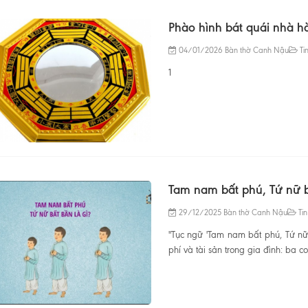
Phào hình bát quái nhà 
04/01/2026
Bàn thờ Canh Nậu
Tin
1
Tam nam bất phú, Tứ nữ 
29/12/2025
Bàn thờ Canh Nậu
Tin
"Tục ngữ 'Tam nam bất phú, Tứ n
phí và tài sản trong gia đình: ba c