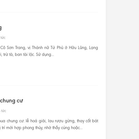
g
 tức
 Cô Sơn Trang, vị Thánh nữ Tứ Phủ ở Hữu Lũng, Lạng
trừ tà, ban tài lộc. Sử dụng...
 chung cư
 tức
a chung cư: lễ hoá giải, lau rượu gừng, thay cốt bát
 trí mới hợp phong thủy, nhờ thầy cúng hoặc...