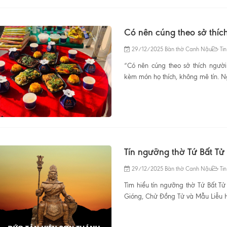
Có nên cúng theo sở thíc
29/12/2025
Bàn thờ Canh Nậu
Tin
“Có nên cúng theo sở thích người 
kèm món họ thích, không mê tín. Ng
Tín ngưỡng thờ Tứ Bất Tử
29/12/2025
Bàn thờ Canh Nậu
Tin
Tìm hiểu tín ngưỡng thờ Tứ Bất Tử
Gióng, Chử Đồng Tử và Mẫu Liễu Hạn