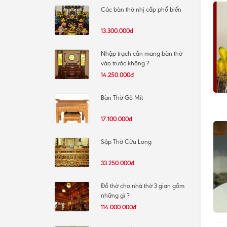
Các bàn thờ nhị cấp phổ biến
13.300.000đ
Nhập trạch cần mang bàn thờ
vào trước không ?
14.250.000đ
Bàn Thờ Gỗ Mít
17.100.000đ
Sập Thờ Cửu Long
33.250.000đ
Đồ thờ cho nhà thờ 3 gian gồm
những gì ?
114.000.000đ