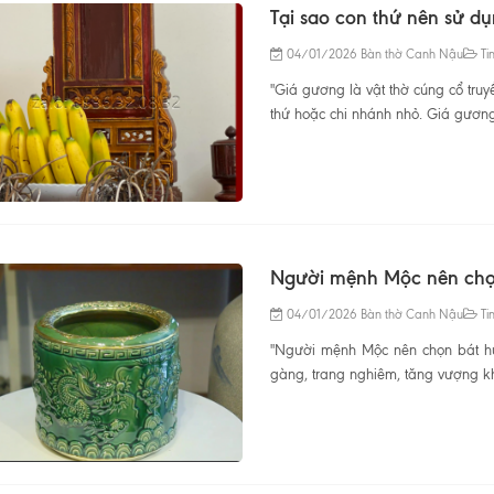
Tại sao con thứ nên sử dụ
04/01/2026
Bàn thờ Canh Nậu
Tin
"Giá gương là vật thờ cúng cổ truy
thứ hoặc chi nhánh nhỏ. Giá gương th
Người mệnh Mộc nên chọ
04/01/2026
Bàn thờ Canh Nậu
Tin
"Người mệnh Mộc nên chọn bát h
gàng, trang nghiêm, tăng vượng khí