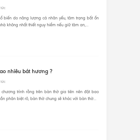
 tức
phổ biến do năng lượng cá nhân yếu, tâm trạng bất ổn
hà không nhất thiết nguy hiểm nếu giữ tâm an,...
bao nhiêu bát hương ?
 tức
chương trình rằng trên bàn thờ gia tiên nên đặt bao
n phân biệt rõ, bàn thờ chung sẽ khác với bàn thờ...