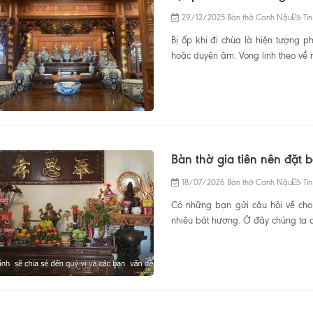
29/12/2025
Bàn thờ Canh Nậu
Tin
Bị ốp khi đi chùa là hiện tượng 
hoặc duyên âm. Vong linh theo về n
Bàn thờ gia tiên nên đặt 
18/07/2026
Bàn thờ Canh Nậu
Tin
Có những bạn gửi câu hỏi về cho 
nhiêu bát hương. Ở đây chúng ta cầ