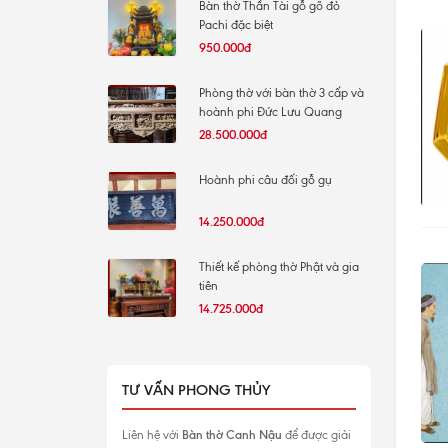
Bàn thờ Thần Tài gỗ gõ đỏ
Pachi đặc biệt
950.000đ
Phòng thờ với bàn thờ 3 cấp và
hoành phi Đức Lưu Quang
28.500.000đ
Hoành phi câu đối gỗ gụ
14.250.000đ
Thiết kế phòng thờ Phật và gia
tiên
14.725.000đ
TƯ VẤN PHONG THỦY
Bàn thờ Canh Nậu
Liên hệ với
để được giải