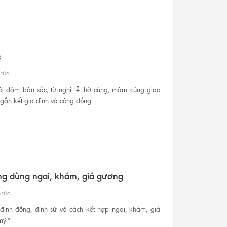
c
 tức
hội đậm bản sắc, từ nghi lễ thờ cúng, mâm cúng giao
 gắn kết gia đình và cộng đồng.
ông dùng ngai, khám, giá gương
 tức
y đỉnh đồng, đỉnh sứ và cách kết hợp ngai, khám, giá
ỹ."