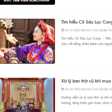
Tìm hiểu Cô Sáu Lục Cun
29/12/2025
Bàn thờ Canh Nậu
Tin
Tìm hiểu Cô Sáu Lục Cung – Tiên
Sơn, nổi tiếng chữa bệnh cứu người, 
Xử lý ban thờ cũ khi mua
04/01/2026
Bàn thờ Canh Nậu
Tin
Hướng dẫn xử lý ban thờ cũ khi mu
hương, tặng hoặc gửi chùa, chọn vị