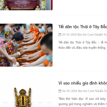
Tết dân tộc Thái ở Tây Bắ
29/12/2025
Bàn thờ Canh Nậu
Tin
Tết dân tộc Thái ở Tây Bắc – lễ 
thừa đến vũ điệu xòe truyền thống,
Vì sao nhiều gia đình kh
04/01/2026
Bàn thờ Canh Nậu
Tin
"Bàn thờ hiện đại: Vì sao chỉ bà
gương giữ trang nghiêm và thẩm m