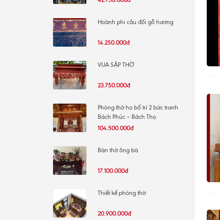
Hoành phi câu đối gỗ hương
14.250.000đ
VUA SẬP THỜ
23.750.000đ
Phòng thờ họ bố trí 2 bức tranh
Bách Phúc – Bách Thọ
104.500.000đ
Bàn thờ ông bà
17.100.000đ
Thiết kế phòng thờ
20.900.000đ