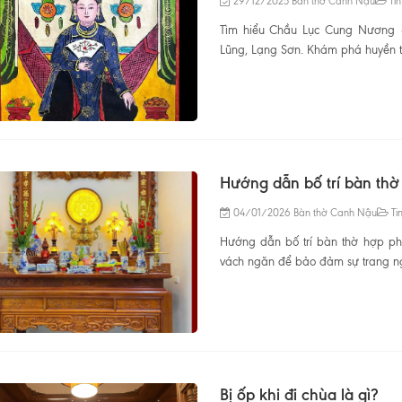
29/12/2025
Bàn thờ Canh Nậu
Tin
Tìm hiểu Chầu Lục Cung Nương – 
Lũng, Lạng Sơn. Khám phá huyền tích
Hướng dẫn bố trí bàn thờ
04/01/2026
Bàn thờ Canh Nậu
Tin
Hướng dẫn bố trí bàn thờ hợp phon
vách ngăn để bảo đảm sự trang nghi
Bị ốp khi đi chùa là gì?