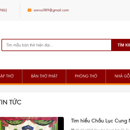
 Nội)
sonvu989@gmail.com
TÌM K
SẬP THỜ
BÀN THỜ PHẬT
PHÒNG THỜ
NHÀ GỖ
TIN TỨC
Tìm hiểu Chầu Lục Cung