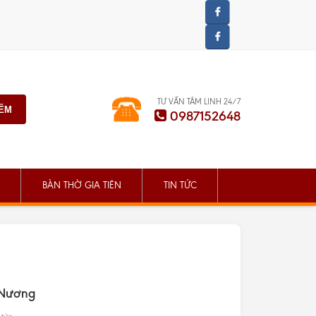
TƯ VẤN TÂM LINH 24/7
IẾM
0987152648
BÀN THỜ GIA TIÊN
TIN TỨC
TRANG CHỦ
TIN TỨC
 Nương