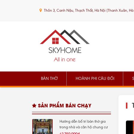
Thôn 3, Canh Nậu, Thạch Thất, Hà Nội (Thanh Xuân, Hà
BÀN THỜ
HOÀNH PHI CÂU ĐỐI
SẢN PHẨM BÁN CHẠY
Hướng dẫn bố trí bàn thờ gia
trong nhà và căn hộ chung cư
42.750.000đ