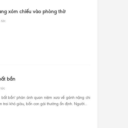
hàng xóm chiếu vào phòng thờ
 tức
bất bần
 tức
ữ bất bần' phản ánh quan niệm xưa về gánh nặng chi
on trai khó giàu, bốn con gái thường ổn định. Người...