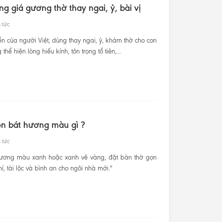
ng giá gương thờ thay ngai, ỷ, bài vị
 tức
ền của người Việt, dùng thay ngai, ỷ, khám thờ cho con
ể hiện lòng hiếu kính, tôn trọng tổ tiên,...
n bát hương màu gì ?
 tức
ương màu xanh hoặc xanh vẽ vàng, đặt bàn thờ gọn
, tài lộc và bình an cho ngôi nhà mới."