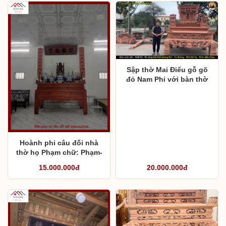
Sập thờ Mai Điểu gỗ gõ
đỏ Nam Phi với bàn thờ
tam cấp cao 1,57m cho
phòng thờ ngang 4m
Hoành phi câu đối nhà
thờ họ Phạm chữ: Phạm-
Tộc- Tổ- Đường
15.000.000đ
20.000.000đ