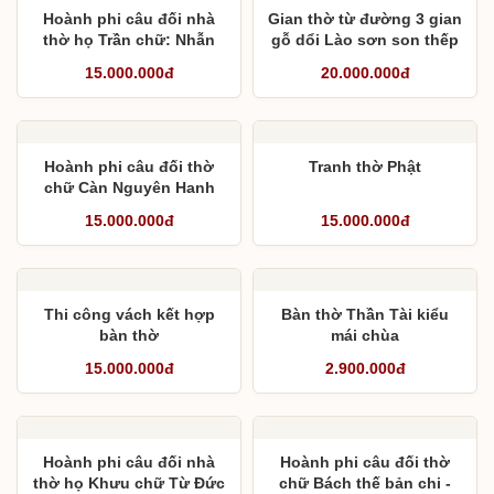
Hoành phi câu đối nhà
Gian thờ từ đường 3 gian
thờ họ Trần chữ: Nhẫn
gỗ dổi Lào sơn son thếp
Hoà Xử Thế
vàng
15.000.000đ
20.000.000đ
Hoành phi câu đối thờ
Tranh thờ Phật
chữ Càn Nguyên Hanh
Lợi Trinh/ Phúc Lộc Thọ
15.000.000đ
15.000.000đ
Khang Ninh
Thi công vách kết hợp
Bàn thờ Thần Tài kiểu
bàn thờ
mái chùa
15.000.000đ
2.900.000đ
Hoành phi câu đối nhà
Hoành phi câu đối thờ
thờ họ Khưu chữ Từ Đức
chữ Bách thế bản chi -