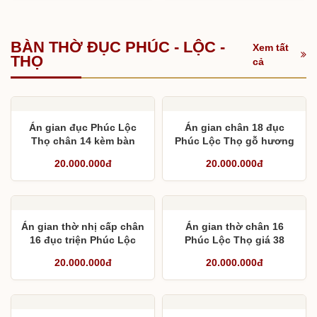
BÀN THỜ ĐỤC PHÚC - LỘC -
Xem tất
THỌ
cả
Án gian đục Phúc Lộc
Án gian chân 18 đục
Thọ chân 14 kèm bàn
Phúc Lộc Thọ gỗ hương
cơm
đá Nam Phi cho chú
20.000.000đ
20.000.000đ
Vững
Án gian thờ nhị cấp chân
Án gian thờ chân 16
16 đục triện Phúc Lộc
Phúc Lộc Thọ giá 38
Thọ mộng thắt gỗ hương
triệu đồng kèm bàn cơm
20.000.000đ
20.000.000đ
đá
và hoành phi