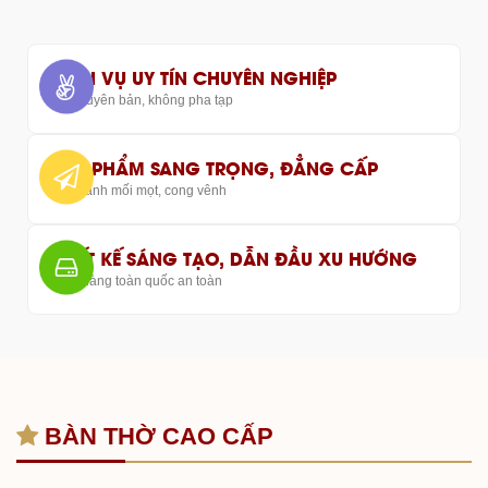
DỊCH VỤ UY TÍN CHUYÊN NGHIỆP
Gỗ nguyên bản, không pha tạp
SẢN PHẨM SANG TRỌNG, ĐẲNG CẤP
Bảo hành mối mọt, cong vênh
THIẾT KẾ SÁNG TẠO, DẪN ĐẦU XU HƯỚNG
Giao hàng toàn quốc an toàn
BÀN THỜ CAO CẤP