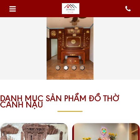
DANH MỤC SẢN PHẨM ĐỒ THỜ
CANH NẬU