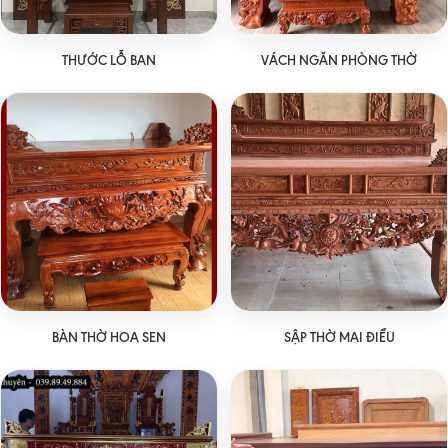
THƯỚC LỖ BAN
VÁCH NGĂN PHÒNG THỜ
BÀN THỜ HOA SEN
SẬP THỜ MAI ĐIỂU