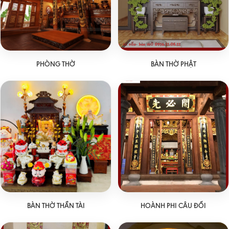
PHÒNG THỜ
BÀN THỜ PHẬT
BÀN THỜ THẦN TÀI
HOÀNH PHI CÂU ĐỐI