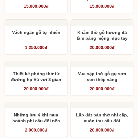
Lưu Truyền- Hiếu Phong
Ức niên từ hiếu
15.000.000đ
15.000.000đ
Thiệu Thuật
Vách ngăn gỗ tự nhiên
Khám thờ gỗ hương đá
làm bằng mộng, đục tay
từng chi tiết
1.250.000đ
20.000.000đ
Thiết kế phòng thờ từ
Vua sập thờ gỗ gụ sơn
đường họ Vũ với 3 gian
son thếp vàng
trang nghiêm
20.000.000đ
20.000.000đ
Những lưu ý khi mua
Lắp đặt bàn thờ nhị cấp,
hoành phi câu đối nền
cuốn thư câu đối
chặt gấm
2.000.000đ
20.000.000đ