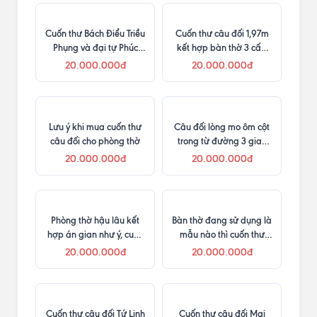
Cuốn thư Bách Điểu Triều
Cuốn thư câu đối 1,97m
Phụng và đại tự Phúc
kết hợp bàn thờ 3 cấp
Trạch Vĩnh Tồn cùng cửa
và khám thờ
20.000.000đ
20.000.000đ
võng, câu đối
Lưu ý khi mua cuốn thư
Câu đối lòng mo ôm cột
câu đối cho phòng thờ
trong từ đường 3 gian
tại Gia Lai
20.000.000đ
20.000.000đ
Phòng thờ hậu lâu kết
Bàn thờ đang sử dụng là
hợp án gian như ý, cuốn
mẫu nào thì cuốn thư
thư câu đối và cửa võng
mẫu tương ứng
20.000.000đ
20.000.000đ
Cuốn thư câu đối Tứ Linh
Cuốn thư câu đối Mai