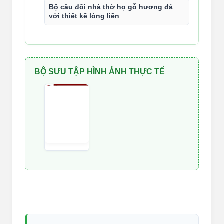
Bộ câu đối nhà thờ họ gỗ hương đá
với thiết kế lòng liền
BỘ SƯU TẬP HÌNH ẢNH THỰC TẾ