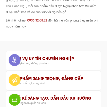
gỗ gụ, gỗ hương) và kích thước chuẩn lỗ ban phong thủy. Tại Đồ
Nghệ nhân Sơn Vũ
Thờ Canh Nậu, mỗi sản phẩm đều được
kiểm
duyệt khắt khe về độ tinh xảo và độ bền gỗ.
0936.32.08.32
Liên hệ hotline:
để nhận tư vấn phong thủy miễn phí
ngay hôm nay.
DỊCH VỤ UY TÍN CHUYÊN NGHIỆP
Gỗ nguyên bản, không pha tạp
SẢN PHẨM SANG TRỌNG, ĐẲNG CẤP
Bảo hành mối mọt, cong vênh
THIẾT KẾ SÁNG TẠO, DẪN ĐẦU XU HƯỚNG
Giao hàng toàn quốc an toàn