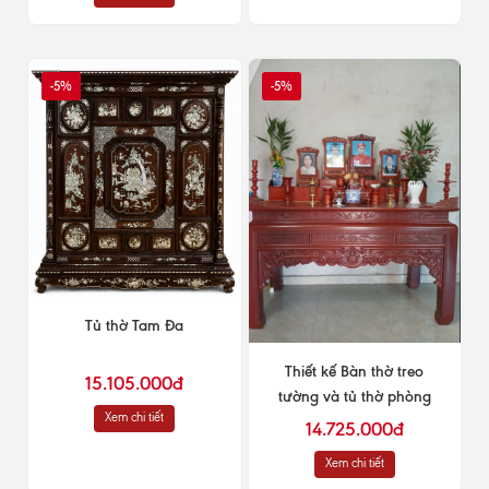
-5%
-5%
Tủ thờ Tam Đa
Thiết kế Bàn thờ treo
15.105.000đ
tường và tủ thờ phòng
Xem chi tiết
khách
14.725.000đ
Xem chi tiết