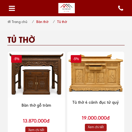
Trang chủ
Bàn thờ
Tủ thờ
TỦ THỜ
-5%
-5%
Tủ thờ 4 cánh đục tứ quý
Bàn thờ gỗ tràm
19.000.000đ
13.870.000đ
Xem chi tiết
Xem chi tiết