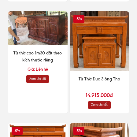
-5%
Tủ thờ cao 1m30 đặt theo
kích thước riêng
Giá: Liên hệ
Xem chi tiết
Tủ Thờ Đục 3 ông Thọ
14.915.000đ
Xem chi tiết
-5%
-5%