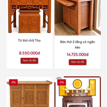
Tủ thờ chữ Thọ
Bàn thờ 2 tầng có ngăn
kéo
8.550.000đ
14.725.000đ
Xem chi tiết
Xem chi tiết
-5%
-5%