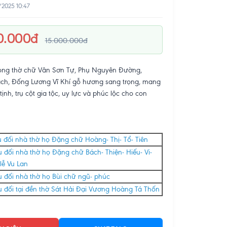
/2025 10:47
0.000đ
15.000.000đ
òng thờ chữ Vân Sơn Tự, Phụ Nguyên Đường,
ch, Đống Lương Vĩ Khí gỗ hương sang trọng, mang
tịnh, trụ cột gia tộc, uy lực và phúc lộc cho con
 đối nhà thờ họ Đặng chữ Hoàng- Thị- Tổ- Tiên
 đối nhà thờ họ Đặng chữ Bách- Thiện- Hiếu- Vi-
lễ Vu Lan
 đối nhà thờ họ Bùi chữ ngũ- phúc
 đối tại đền thờ Sát Hải Đại Vương Hoàng Tá Thốn