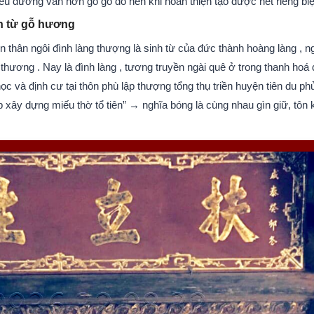
ều đường vân hơn gỗ gõ đỏ nên khi hoàn thiện tạo được nét riêng biệ
h từ gỗ hương
n thân ngôi đình làng thượng là sinh từ của đức thành hoàng làng , n
 thương . Nay là đình làng , tương truyền ngài quê ở trong thanh hoá 
c và định cư tại thôn phù lập thượng tổng thụ triền huyện tiên du ph
iúp xây dựng miếu thờ tổ tiên” → nghĩa bóng là cùng nhau gìn giữ, tôn 