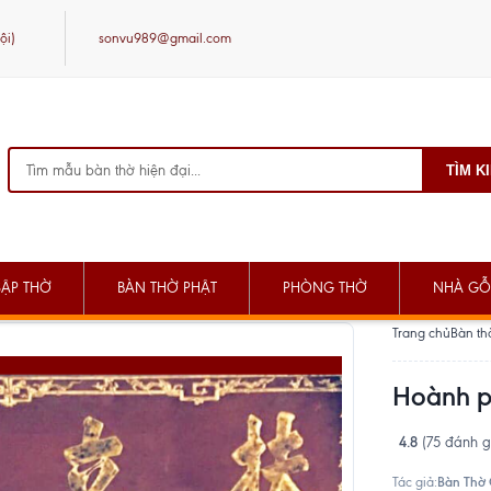
ội)
sonvu989@gmail.com
TÌM K
SẬP THỜ
BÀN THỜ PHẬT
PHÒNG THỜ
NHÀ GỖ
Trang chủ
Bàn th
Hoành p
4.8
(75 đánh g
Bàn Thờ
Tác giả: