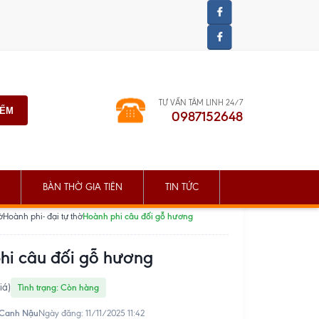
TƯ VẤN TÂM LINH 24/7
IẾM
0987152648
BÀN THỜ GIA TIÊN
TIN TỨC
Hoành phi câu đối gỗ hương
ờ
Hoành phi- đại tự thờ
hi câu đối gỗ hương
iá)
Tình trạng: Còn hàng
 Canh Nậu
Ngày đăng: 11/11/2025 11:42