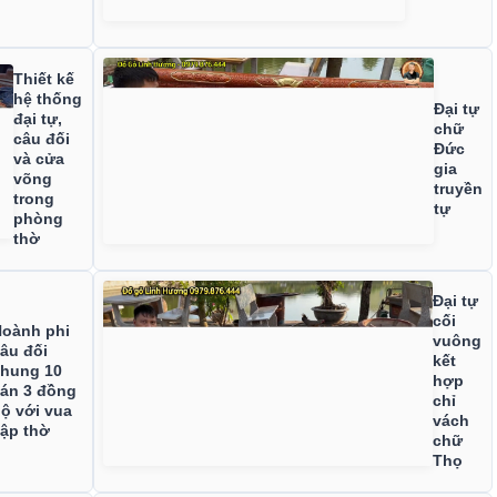
Thiết kế
hệ thống
Đại tự
đại tự,
chữ
câu đối
Đức
và cửa
gia
võng
truyền
trong
tự
phòng
thờ
Đại tự
cối
oành phi
vuông
âu đối
kết
hung 10
hợp
án 3 đồng
chỉ
ộ với vua
vách
ập thờ
chữ
Thọ