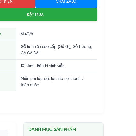
I ĐIỆN
CHAT ZALO
ĐẶT MUA
m
BT4075
Gỗ tự nhiên cao cấp (Gỗ Gụ, Gỗ Hương,
Gỗ Gõ Đỏ)
10 năm - Bảo trì vĩnh viễn
Miễn phí lắp đặt tại nhà nội thành /
Toàn quốc
DANH MỤC SẢN PHẨM