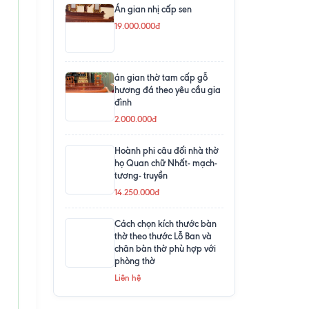
Án gian nhị cấp sen
19.000.000đ
án gian thờ tam cấp gỗ
hương đá theo yêu cầu gia
đình
2.000.000đ
Hoành phi câu đối nhà thờ
họ Quan chữ Nhất- mạch-
tương- truyền
14.250.000đ
Cách chọn kích thước bàn
thờ theo thước Lỗ Ban và
chân bàn thờ phù hợp với
phòng thờ
Liên hệ