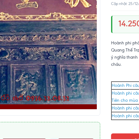
Cập nhật: 25/12
14.25
Hoành phi ph
Quang Thế Trạ
ý nghĩa thanh 
cháu.
Hoành Phi câu
Hoành phi câu
Tiên cho mùa 
Hoành phi câu
Hoành phi câu