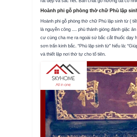
rất đẹp và sắc nét. Bản chất gỗ hương đá có nhi
Hoành phi gỗ phòng thờ chữ Phù lập sin
Hoành phi gỗ phòng thờ chữ Phù lập sinh từ ( tiề
là nguyễn công .... phù thánh gióng đánh giặc ân
cư cùng cha mẹ ra ngoài sứ bắc cắt thuốc dạy họ
sơn trấn kinh bắc. “Phù lập sinh từ” hiểu là: “G
và thiết lập nơi thờ tự cho tổ tiên.