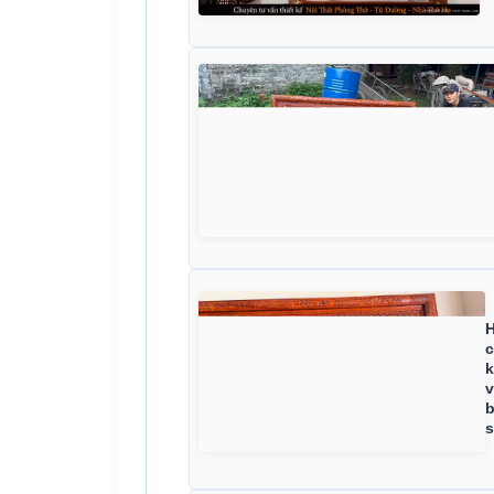
H
c
k
v
b
s