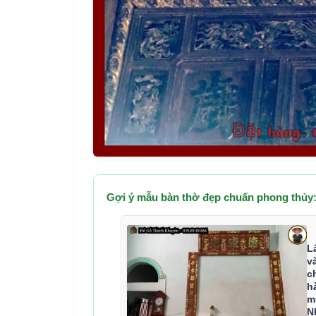
Gợi ý mẫu bàn thờ đẹp chuẩn phong thủy
L
v
c
h
m
N