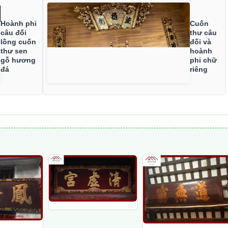
Hoành phi
Cuốn
câu đối
thư câu
lồng cuốn
đối và
thư sen
hoành
gỗ hương
phi chữ
đá
riêng