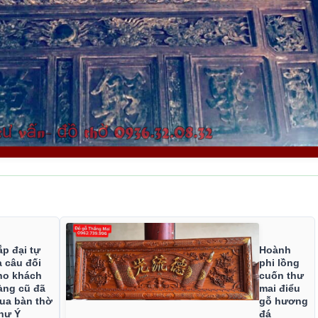
:
ắp đại tự
Hoành
à câu đối
phi lồng
ho khách
cuốn thư
àng cũ đã
mai điểu
ua bàn thờ
gỗ hương
hư Ý
đá