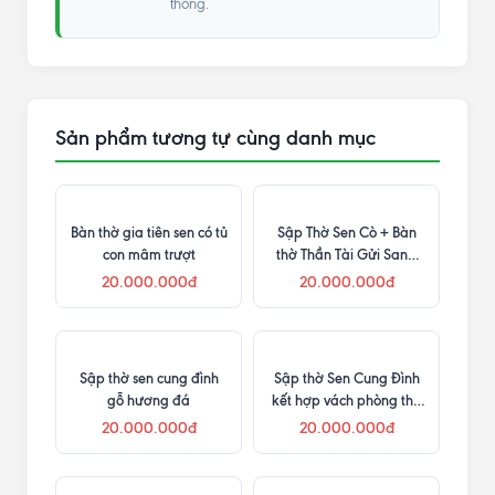
thống.
Sản phẩm tương tự cùng danh mục
Bàn thờ gia tiên sen có tủ
Sập Thờ Sen Cò + Bàn
con mâm trượt
thờ Thần Tài Gửi Sang
Mỹ
20.000.000đ
20.000.000đ
Sập thờ sen cung đình
Sập thờ Sen Cung Đình
gỗ hương đá
kết hợp vách phòng thờ
hoa sen
20.000.000đ
20.000.000đ