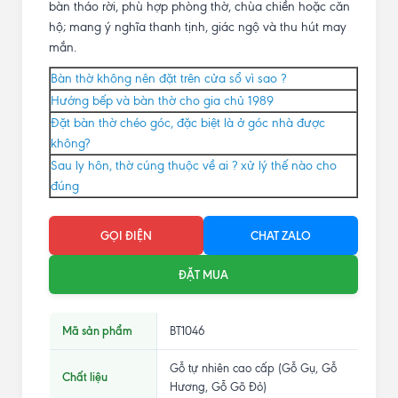
bàn tháo rời, phù hợp phòng thờ, chùa chiền hoặc căn
hộ; mang ý nghĩa thanh tịnh, giác ngộ và thu hút may
mắn.
Bàn thờ không nên đặt trên cửa sổ vì sao ?
Hướng bếp và bàn thờ cho gia chủ 1989
Đặt bàn thờ chéo góc, đặc biệt là ở góc nhà được
không?
Sau ly hôn, thờ cúng thuộc về ai ? xử lý thế nào cho
đúng
GỌI ĐIỆN
CHAT ZALO
ĐẶT MUA
Mã sản phẩm
BT1046
Gỗ tự nhiên cao cấp (Gỗ Gụ, Gỗ
Chất liệu
Hương, Gỗ Gõ Đỏ)