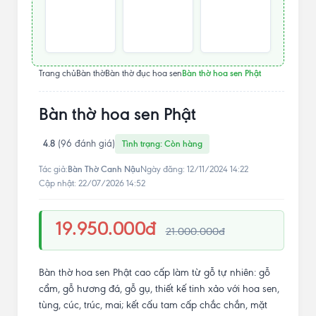
Bàn thờ hoa sen Phật
Trang chủ
Bàn thờ
Bàn thờ đục hoa sen
Bàn thờ hoa sen Phật
4.8
(96 đánh giá)
Tình trạng: Còn hàng
Bàn Thờ Canh Nậu
Tác giả:
Ngày đăng: 12/11/2024 14:22
Cập nhật: 22/07/2026 14:52
19.950.000đ
21.000.000đ
Bàn thờ hoa sen Phật cao cấp làm từ gỗ tự nhiên: gỗ
cẩm, gỗ hương đá, gỗ gụ, thiết kế tinh xảo với hoa sen,
tùng, cúc, trúc, mai; kết cấu tam cấp chắc chắn, mặt