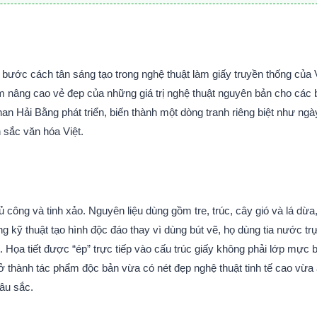
ước cách tân sáng tạo trong nghệ thuật làm giấy truyền thống của 
ằm nâng cao vẻ đẹp của những giá trị nghệ thuật nguyên bản cho các
n Hải Bằng phát triển, biến thành một dòng tranh riêng biệt như ngà
 sắc văn hóa Việt.
ủ công và tinh xảo. Nguyên liệu dùng gồm tre, trúc, cây gió và lá dừa,
g kỹ thuật tạo hình độc đáo thay vì dùng bút vẽ, họ dùng tia nước tr
ất. Họa tiết được “ép” trực tiếp vào cấu trúc giấy không phải lớp mực 
ở thành tác phẩm độc bản vừa có nét đẹp nghệ thuật tinh tế cao vừa
sâu sắc.