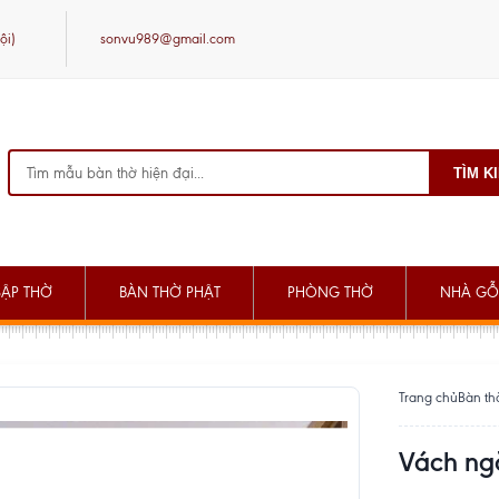
ội)
sonvu989@gmail.com
TÌM K
SẬP THỜ
BÀN THỜ PHẬT
PHÒNG THỜ
NHÀ GỖ
Trang chủ
Bàn th
Vách ngă