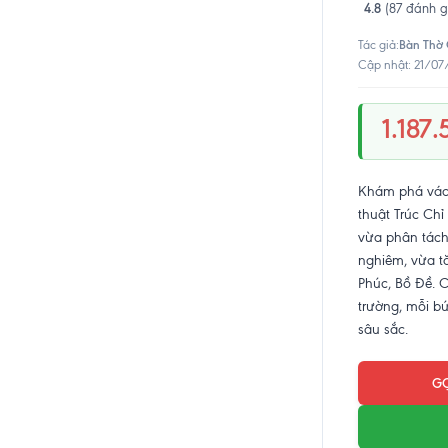
4.8
(87 đánh g
Bàn Thờ
Tác giả:
Cập nhật: 21/07
1.187
Khám phá vách 
thuật Trúc Chỉ
vừa phân tách
nghiêm, vừa tă
Phúc, Bồ Đề. Ch
trường, mỗi bứ
sâu sắc.
GỌ