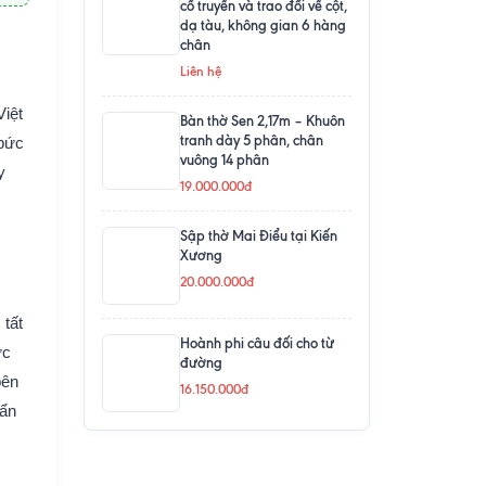
cổ truyền và trao đổi về cột,
dạ tàu, không gian 6 hàng
chân
Liên hệ
Việt
Bàn thờ Sen 2,17m – Khuôn
tranh dày 5 phân, chân
 bức
vuông 14 phân
y
19.000.000đ
Sập thờ Mai Điểu tại Kiến
Xương
20.000.000đ
 tất
Hoành phi câu đối cho từ
ực
đường
bên
16.150.000đ
 ẩn