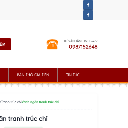
TƯ VẤN TÂM LINH 24/7
IẾM
0987152648
BÀN THỜ GIA TIÊN
TIN TỨC
Vách ngăn tranh trúc chỉ
ờ
Tranh trúc chỉ
n tranh trúc chỉ