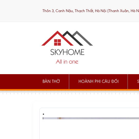
Thôn 3, Canh Nậu, Thạch Thất, Hà Nội (Thanh Xuân, Hà N
BÀN THỜ
HOÀNH PHI CÂU ĐỐI