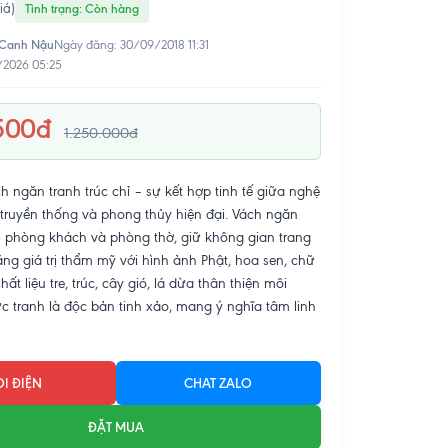
iá)
Tình trạng: Còn hàng
 Canh Nậu
Ngày đăng: 30/09/2018 11:31
/2026 05:25
.500đ
1.250.000đ
ngăn tranh trúc chỉ – sự kết hợp tinh tế giữa nghệ
 truyền thống và phong thủy hiện đại. Vách ngăn
 phòng khách và phòng thờ, giữ không gian trang
ng giá trị thẩm mỹ với hình ảnh Phật, hoa sen, chữ
ất liệu tre, trúc, cây gió, lá dừa thân thiện môi
c tranh là độc bản tinh xảo, mang ý nghĩa tâm linh
I ĐIỆN
CHAT ZALO
ĐẶT MUA