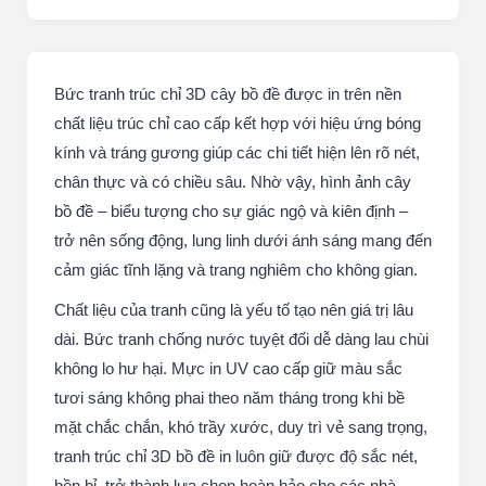
Bức tranh trúc chỉ 3D cây bồ đề được in trên nền
chất liệu trúc chỉ cao cấp kết hợp với hiệu ứng bóng
kính và tráng gương giúp các chi tiết hiện lên rõ nét,
chân thực và có chiều sâu. Nhờ vậy, hình ảnh cây
bồ đề – biểu tượng cho sự giác ngộ và kiên định –
trở nên sống động, lung linh dưới ánh sáng mang đến
cảm giác tĩnh lặng và trang nghiêm cho không gian.
Chất liệu của tranh cũng là yếu tố tạo nên giá trị lâu
dài. Bức tranh chống nước tuyệt đối dễ dàng lau chùi
không lo hư hại. Mực in UV cao cấp giữ màu sắc
tươi sáng không phai theo năm tháng trong khi bề
mặt chắc chắn, khó trầy xước, duy trì vẻ sang trọng,
tranh trúc chỉ 3D bồ đề in luôn giữ được độ sắc nét,
bền bỉ, trở thành lựa chọn hoàn hảo cho các nhà