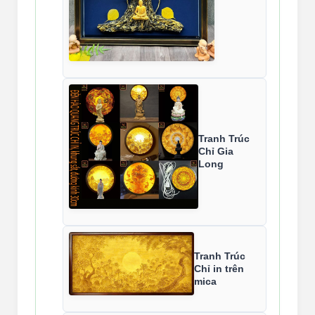
Tranh Trúc
Chỉ Gia
Long
Tranh Trúc
Chỉ in trên
mica