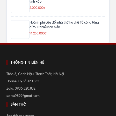
tinh xảo
2.000.000đ
Hoành phi câu đối nhà thờ họ chữ Tổ công tông
đức- Tử hiếu tôn hiền
14.250.000đ
THÔNG TIN LIÊN HỆ
Thôn 3, Canh Nậu, Thạch Thất, Hà Nội
Hotline: 0936.320.832
Zalo: 0936.320.832
sonvu989@gmail.com
BÀN THỜ
Bàn thờ treo tường