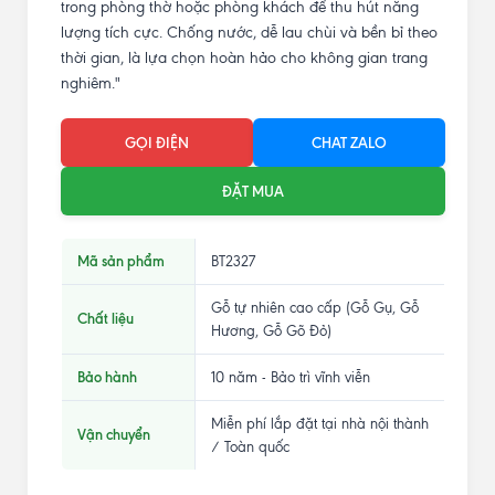
trong phòng thờ hoặc phòng khách để thu hút năng
lượng tích cực. Chống nước, dễ lau chùi và bền bỉ theo
thời gian, là lựa chọn hoàn hảo cho không gian trang
nghiêm."
GỌI ĐIỆN
CHAT ZALO
ĐẶT MUA
Mã sản phẩm
BT2327
Gỗ tự nhiên cao cấp (Gỗ Gụ, Gỗ
Chất liệu
Hương, Gỗ Gõ Đỏ)
Bảo hành
10 năm - Bảo trì vĩnh viễn
Miễn phí lắp đặt tại nhà nội thành
Vận chuyển
/ Toàn quốc