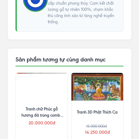
cấp chuẩn phong thủy. Cam kết chất
lượng gỗ tự nhiên 100%, chạm khắc
thủ công tinh xảo từ làng nghề truyền
thống.
Sản phẩm tương tự cùng danh mục
Tranh chữ Phúc gỗ
Tranh 3D Phật Thích Ca
hương đá trong combo
phòng thờ
20.000.000đ
15.000.000đ
14.250.000đ