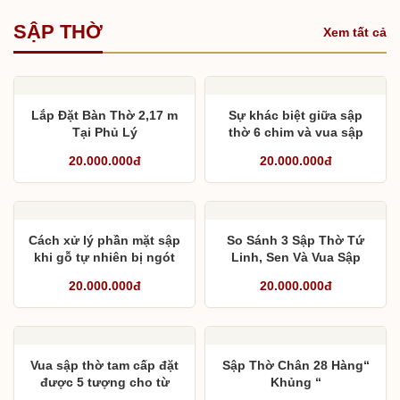
SẬP THỜ
Xem tất cả
Lắp Đặt Bàn Thờ 2,17 m
Sự khác biệt giữa sập
Tại Phủ Lý
thờ 6 chim và vua sập
thờ 11 chim
20.000.000đ
20.000.000đ
Cách xử lý phần mặt sập
So Sánh 3 Sập Thờ Tứ
khi gỗ tự nhiên bị ngót
Linh, Sen Và Vua Sập
Thờ Mới
20.000.000đ
20.000.000đ
Vua sập thờ tam cấp đặt
Sập Thờ Chân 28 Hàng“
được 5 tượng cho từ
Khủng “
đường