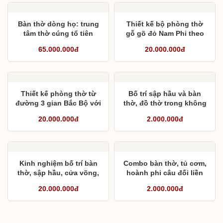
Bàn thờ dòng họ: trung
Thiết kế bộ phòng thờ
tâm thờ cúng tổ tiên
gỗ gõ đỏ Nam Phi theo
không gian 3,11m
65.000.000đ
20.000.000đ
Thiết kế phòng thờ từ
Bố trí sập hầu và bàn
đường 3 gian Bắc Bộ với
thờ, đồ thờ trong không
gian giữa 3,1 m, 2 bên
gian rộng
20.000.000đ
2.000.000đ
3,13 m
Kinh nghiệm bố trí bàn
Combo bàn thờ, tủ cơm,
thờ, sập hầu, cửa võng,
hoành phi câu đối liền
câu đối và khám thờ
khối, phản thờ và trường
20.000.000đ
2.000.000đ
trong nhà thờ họ
kỷ