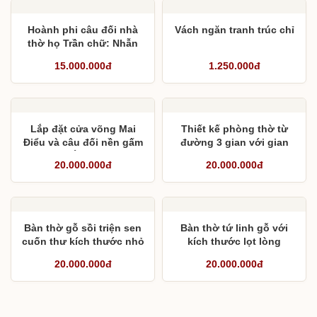
Hoành phi câu đối nhà
Vách ngăn tranh trúc chỉ
thờ họ Trần chữ: Nhẫn
Hoà Xử Thế
15.000.000đ
1.250.000đ
Lắp đặt cửa võng Mai
Thiết kế phòng thờ từ
Điểu và câu đối nền gấm
đường 3 gian với gian
tại Đại Áng, Hà Nội
giữa 2,28m
20.000.000đ
20.000.000đ
Bàn thờ gỗ sồi triện sen
Bàn thờ tứ linh gỗ với
cuốn thư kích thước nhỏ
kích thước lọt lòng
gọn cho không gian
2,14m
20.000.000đ
20.000.000đ
chung cư