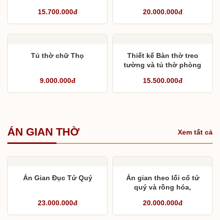
15.700.000đ
20.000.000đ
Tủ thờ chữ Thọ
Thiết kế Bàn thờ treo
tường và tủ thờ phòng
khách
9.000.000đ
15.500.000đ
ÁN GIAN THỜ
Xem tất cả
Án Gian Đục Tứ Quý
Án gian theo lối cổ tứ
quý và rồng hóa,
phượng hóa cho từ
23.000.000đ
20.000.000đ
đường