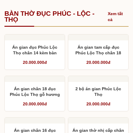
BÀN THỜ ĐỤC PHÚC - LỘC -
Xem tất
THỌ
cả
Án gian đục Phúc Lộc
Án gian tam cấp đục
Thọ chân 14 kèm bàn
Phúc Lộc Thọ chân 18
cơm
cho chú Cần
20.000.000đ
20.000.000đ
Án gian chân 18 đục
2 bộ án gian Phúc Lộc
Phúc Lộc Thọ gỗ hương
Thọ
đá Nam Phi cho chú
20.000.000đ
20.000.000đ
Vững
Án gian chân 16 đục
Án gian thờ nhị cấp chân