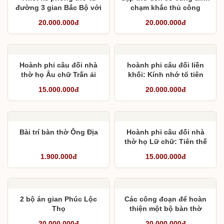
đường 3 gian Bắc Bộ với
chạm khắc thủ công
gian giữa 3,1 m, 2 bên
20.000.000đ
20.000.000đ
3,13 m
Hoành phi câu đối nhà
hoành phi câu đối liền
thờ họ Âu chữ Trấn ải
khối: Kính nhớ tổ tiên
phù quân- Chiêu dân lập
15.000.000đ
20.000.000đ
ấp
Bài trí bàn thờ Ông Địa
Hoành phi câu đối nhà
thờ họ Lữ chữ: Tiên thế
triệu bồi minh đức viễn –
1.900.000đ
15.000.000đ
Hậu côn bằng tịch phúc
nguyên trường
2 bộ án gian Phúc Lộc
Các công đoạn để hoàn
Thọ
thiện một bộ bàn thờ
20.000.000đ
20.000.000đ