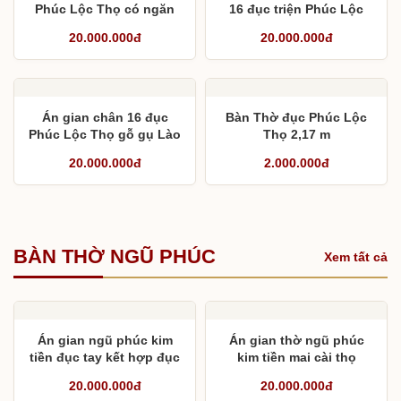
Phúc Lộc Thọ có ngăn
16 đục triện Phúc Lộc
kéo
Thọ mộng thắt gỗ hương
20.000.000đ
20.000.000đ
đá
Án gian chân 16 đục
Bàn Thờ đục Phúc Lộc
Phúc Lộc Thọ gỗ gụ Lào
Thọ 2,17 m
20.000.000đ
2.000.000đ
BÀN THỜ NGŨ PHÚC
Xem tất cả
Án gian ngũ phúc kim
Án gian thờ ngũ phúc
tiền đục tay kết hợp đục
kim tiền mai cài thọ
máy
20.000.000đ
20.000.000đ