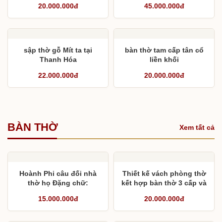
20.000.000đ
45.000.000đ
sập thờ gỗ Mít ta tại
bàn thờ tam cấp tân cổ
Thanh Hóa
liền khối
22.000.000đ
20.000.000đ
BÀN THỜ
Xem tất cả
Hoành Phi câu đối nhà
Thiết kế vách phòng thờ
thờ họ Đặng chữ:
kết hợp bàn thờ 3 cấp và
Hoàng- Thị- Tổ- Tiên
cách lựa chọn kích
15.000.000đ
20.000.000đ
thước chuẩn