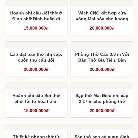
Hoành phi câu đối thờ ở
Vách CNC kết hợp cửa
Đình chữ Đình huấn dĩ
võng Mai hóa cho không
nhàn- Gia bàng hữu hiếu
gian phòng thờ
15.000.000đ
20.000.000đ
Lắp đặt bàn thờ nhị cấp,
Phòng Thờ Cao 3,8 m Với
cuốn thư câu đối
Bàn Thờ Gia Tiên, Bàn
Thờ Phật Và Bàn Thờ
20.000.000đ
20.000.000đ
Thần Tài
Hoành phi câu đối thờ
Sập thờ Mai Điểu nhị cấp
chữ Tài tử hoa trâm-
2,17 m cho phòng thờ
Danh môn phúc trạch
3,2m
15.000.000đ
20.000.000đ
Thiết kế phòng thờ từ
Sập thờ sen cò cung đình