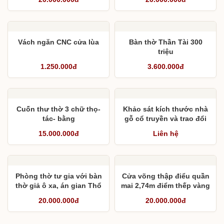
Vách ngăn CNC cửa lùa
Bàn thờ Thần Tài 300
triệu
1.250.000đ
3.600.000đ
Cuốn thư thờ 3 chữ thọ-
Khảo sát kích thước nhà
tác- bằng
gỗ cổ truyền và trao đổi
về cột, dạ tàu, không
15.000.000đ
Liên hệ
gian 6 hàng chân
Phòng thờ tư gia với bàn
Cửa võng thập điểu quần
thờ giả ô xa, án gian Thổ
mai 2,74m điểm thếp vàng
Công và sập ngồi
20.000.000đ
20.000.000đ