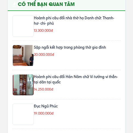
CÓ THỂ BẠN QUAN TÂM
Hoành phi câu đối nhà thờ họ Danh chữ: Thanh-
hư- chi- phủ
13.300.000đ
Sập ngồi kết hợp trong phòng thờ gia đình
20.000.000đ
Hoành phi câu đối Hán Nôm chữ Vi tướng vi thần-
tại dân tại quốc
14.250.000đ
Đục Ngũ Phúc
19.000.000đ