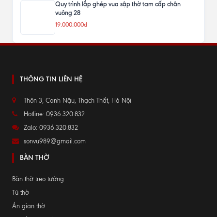
Quy trình lắp ghép vua sập thờ tam cấp chân
vuông 28
19.000.000đ
THÔNG TIN LIÊN HỆ
Thôn 3, Canh Nậu, Thạch Thất, Hà Nội
Hotline: 0936.320.832
Zalo: 0936.320.832
sonvu989@gmail.com
BÀN THỜ
Bàn thờ treo tường
Tủ thờ
Án gian thờ