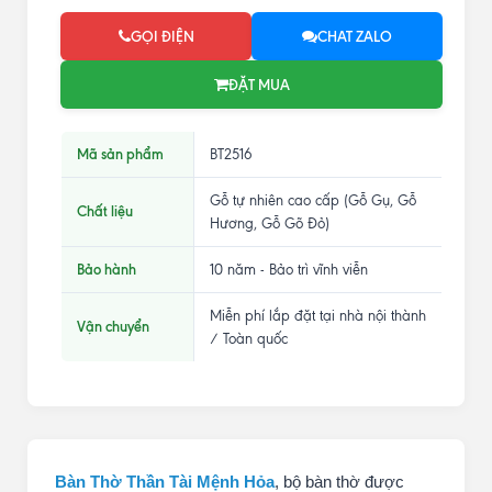
GỌI ĐIỆN
CHAT ZALO
ĐẶT MUA
Mã sản phẩm
BT2516
Gỗ tự nhiên cao cấp (Gỗ Gụ, Gỗ
Chất liệu
Hương, Gỗ Gõ Đỏ)
Bảo hành
10 năm - Bảo trì vĩnh viễn
Miễn phí lắp đặt tại nhà nội thành
Vận chuyển
/ Toàn quốc
Bàn Thờ Thần Tài Mệnh Hỏa
, bộ bàn thờ được