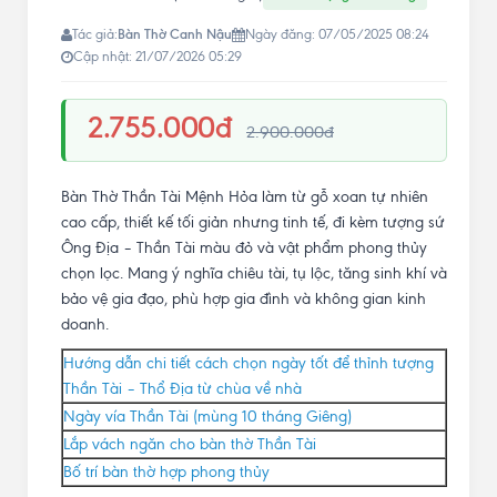
Bàn Thờ Canh Nậu
Tác giả:
Ngày đăng: 07/05/2025 08:24
Cập nhật: 21/07/2026 05:29
2.755.000đ
2.900.000đ
Bàn Thờ Thần Tài Mệnh Hỏa làm từ gỗ xoan tự nhiên
cao cấp, thiết kế tối giản nhưng tinh tế, đi kèm tượng sứ
Ông Địa – Thần Tài màu đỏ và vật phẩm phong thủy
chọn lọc. Mang ý nghĩa chiêu tài, tụ lộc, tăng sinh khí và
bảo vệ gia đạo, phù hợp gia đình và không gian kinh
doanh.
Hướng dẫn chi tiết cách chọn ngày tốt để thỉnh tượng
Thần Tài – Thổ Địa từ chùa về nhà
Ngày vía Thần Tài (mùng 10 tháng Giêng)
Lắp vách ngăn cho bàn thờ Thần Tài
Bố trí bàn thờ hợp phong thủy