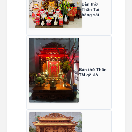
Bàn thờ
Thần Tài
bằng sắt
Bàn thờ Thần
Tài gõ đỏ