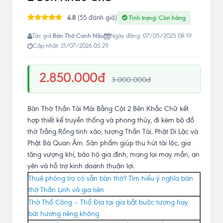
4.8
(55 đánh giá)
Tình trạng: Còn hàng
Bàn Thờ Canh Nậu
Tác giả:
Ngày đăng: 07/05/2025 08:19
Cập nhật: 21/07/2026 05:29
2.850.000đ
3.000.000đ
Bàn Thờ Thần Tài Mái Bằng Cột 2 Bên Khắc Chữ kết
hợp thiết kế truyền thống và phong thủy, đi kèm bộ đồ
thờ Trắng Rồng tinh xảo, tượng Thần Tài, Phật Di Lặc và
Phật Bà Quan Âm. Sản phẩm giúp thu hút tài lộc, gia
tăng vượng khí, bảo hộ gia đình, mang lại may mắn, an
yên và hỗ trợ kinh doanh thuận lợi.
Thuê phòng trọ có sẵn bàn thờ? Tìm hiểu ý nghĩa bàn
thờ Thần Linh và gia tiên
Thờ Thổ Công – Thổ Địa tại gia bắt buộc tượng hay
bát hương riêng không