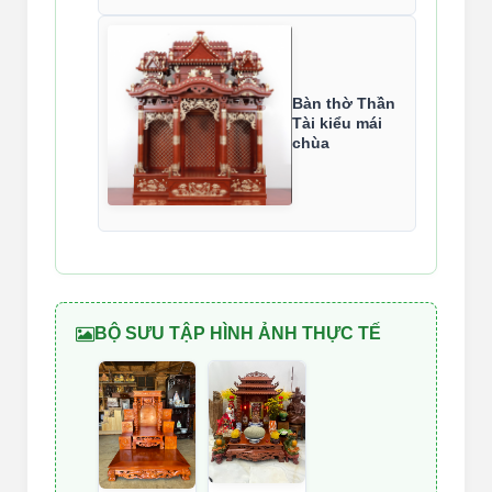
Bàn thờ Thần
Tài kiểu mái
chùa
BỘ SƯU TẬP HÌNH ẢNH THỰC TẾ