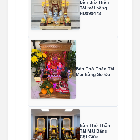
Bàn thờ Thần
Tài mái bằng
HD999473
Bàn Thờ Thần Tài
Mái Bằng Sứ Đỏ
Bàn Thờ Thần
Tài Mái Bằng
Cột Giữa