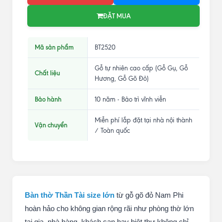
ĐẶT MUA
Mã sản phẩm
BT2520
Gỗ tự nhiên cao cấp (Gỗ Gụ, Gỗ
Chất liệu
Hương, Gỗ Gõ Đỏ)
Bảo hành
10 năm - Bảo trì vĩnh viễn
Miễn phí lắp đặt tại nhà nội thành
Vận chuyển
/ Toàn quốc
Bàn thờ Thần Tài size lớn
từ gỗ gõ đỏ Nam Phi
hoàn hảo cho không gian rộng rãi như phòng thờ lớn
tại gia, nhà hàng, khách sạn hay biệt thự không chỉ