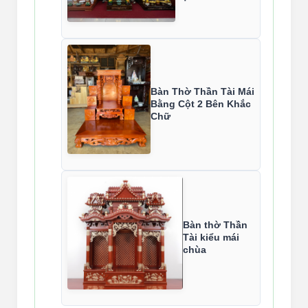
Bàn Thờ Thần Tài Mái
Bằng Cột 2 Bên Khắc
Chữ
Bàn thờ Thần
Tài kiểu mái
chùa