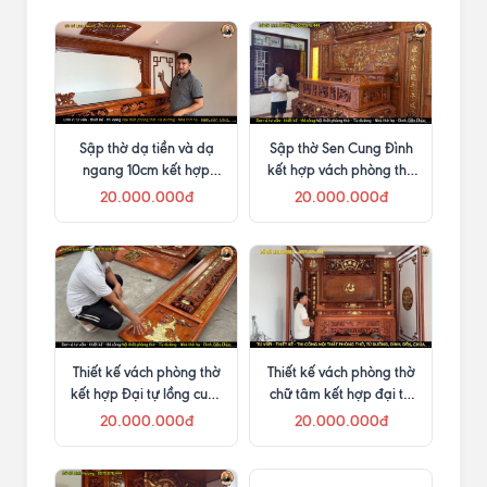
Sập thờ dạ tiền và dạ
Sập thờ Sen Cung Đình
ngang 10cm kết hợp
kết hợp vách phòng thờ
vách phòng thờ hiện đại
hoa sen
20.000.000đ
20.000.000đ
Thiết kế vách phòng thờ
Thiết kế vách phòng thờ
kết hợp Đại tự lồng cuốn
chữ tâm kết hợp đại tự
thư và câu đối cho anh
lồng cuốn thư cùng đôi
20.000.000đ
20.000.000đ
Nam
câu đối Mai Hóa Long