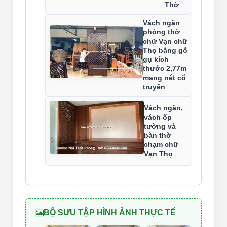
Thờ
Vách ngăn
phòng thờ
chữ Vạn chữ
Thọ bằng gỗ
gụ kích
thước 2,77m
mang nét cổ
truyền
Vách ngăn,
vách ốp
tường và
bàn thờ
chạm chữ
Vạn Thọ
BỘ SƯU TẬP HÌNH ẢNH THỰC TẾ