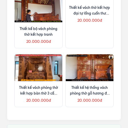
Thiết kế bộ vách phòng
Thiết kế vách thờ kết hợp
thờ kết hợp tranh
đại tự lồng cuốn thư
cùng đôi câu đối Mai
20.000.000đ
20.000.000đ
Hóa Long
Thiết kế vách phòng thờ
Thiết kế hệ thống vách
kết hợp bàn thờ 3 cấp
phòng thờ gỗ hương đá
và cách lựa chọn kích
kết hợp cuốn thư câu đối
20.000.000đ
20.000.000đ
thước chuẩn