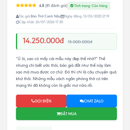
4.8
(81 đánh giá)
Tình trạng: Còn hàng
Bàn Thờ Canh Nậu
Tác giả:
Ngày đăng: 13/03/2020 21:19
Cập nhật: 26/07/2026 17:30
14.250.000đ
15.000.000đ
“Ủ ôi, sao có mấy cái mẫu này đẹp thế nhở?” Thế
nhưng chỉ biết ước thôi, báo giá đắt như thế này làm
sao mà mua được cơ chứ. Đó thì chỉ là câu chuyện quá
khứ thôi. Những mẫu vách ngăn phòng thờ có trên
mạng thì đã không còn là giấc mơ nữa rồi.
GỌI ĐIỆN
CHAT ZALO
ĐẶT MUA