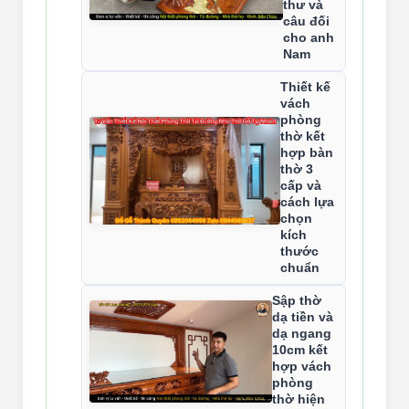
thư và
câu đối
cho anh
Nam
Thiết kế
vách
phòng
thờ kết
hợp bàn
thờ 3
cấp và
cách lựa
chọn
kích
thước
chuẩn
Sập thờ
dạ tiền và
dạ ngang
10cm kết
hợp vách
phòng
thờ hiện