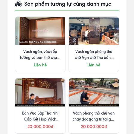
Sản phẩm tương tự cùng danh mục
Vách ngăn, vách ốp
Vách ngăn phòng thờ
tường và bàn thờ chạm
chữ Vạn chữ Thọ bằng
chữ Vạn Thọ
gỗ gụ kích thước 2,77m
Liên hệ
Liên hệ
mang nét cổ truyền
Bàn Vua Sập Thờ Nhị
Vách phòng thờ chữ vạn
Cấp Kết Hợp Vách
chạy dọc trang trí tại góc
Phòng Thờ
kết hợp vua sập thờ
20.000.000đ
20.000.000đ