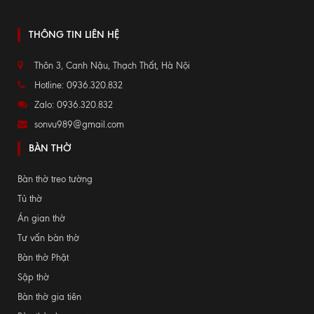
THÔNG TIN LIÊN HỆ
Thôn 3, Canh Nậu, Thạch Thất, Hà Nội
Hotline: 0936.320.832
Zalo: 0936.320.832
sonvu989@gmail.com
BÀN THỜ
Bàn thờ treo tường
Tủ thờ
Án gian thờ
Tư vấn bàn thờ
Bàn thờ Phật
Sập thờ
Bàn thờ gia tiên