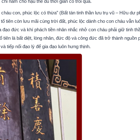
 chỉ nam cho hậu thế dù thời gian có trôi qua.
i cháu con, phúc lộc có thừa” (Bất tán tinh thần lưu trụ vũ – Hữu dư 
 tổ tiên còn lưu mãi cùng trời đất, phúc lộc dành cho con cháu vẫn lu
ủa đạo đức và khí phách tiền nhân nhắc nhở con cháu phải giữ tinh th
tổ tiên là bất diệt, lòng nhân, đức độ và công đức đã trở thành nguồn
à tiếp nối đạo lý để gia đạo luôn hưng thịnh.