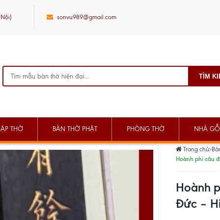
 Nội)
sonvu989@gmail.com
TÌM K
SẬP THỜ
BÀN THỜ PHẬT
PHÒNG THỜ
NHÀ GỖ
Trang chủ
Bà
Hoành phi câu đ
Hoành ph
Đức – Hi