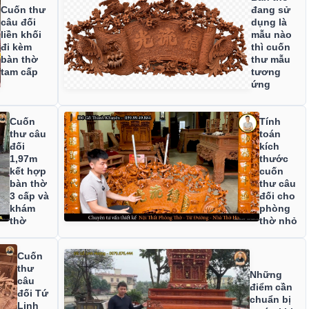
Cuốn thư
đang sử
câu đối
dụng là
liền khối
mẫu nào
đi kèm
thì cuốn
bàn thờ
thư mẫu
tam cấp
tương
ứng
Cuốn
Tính
thư câu
toán
đối
kích
1,97m
thước
kết hợp
cuốn
bàn thờ
thư câu
3 cấp và
đối cho
khám
phòng
thờ
thờ nhỏ
Cuốn
thư
Những
câu
điểm cần
đối Tứ
chuẩn bị
Linh