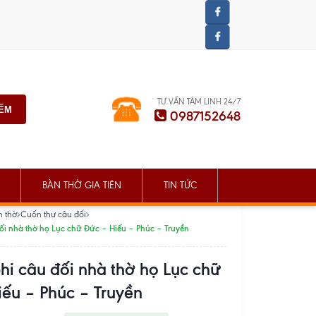
TƯ VẤN TÂM LINH 24/7
IẾM
0987152648
BÀN THỜ GIA TIÊN
TIN TỨC
n thờ
Cuốn thư câu đối
ối nhà thờ họ Lục chữ Đức – Hiếu – Phúc – Truyền
i câu đối nhà thờ họ Lục chữ
ếu – Phúc – Truyền