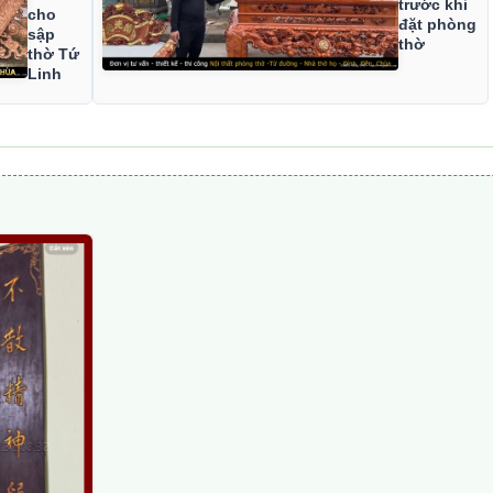
trước khi
cho
đặt phòng
sập
thờ
thờ Tứ
Linh