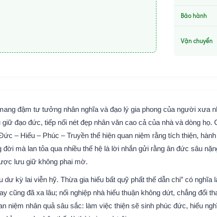
Bảo hành
Vận chuyển
m mang đậm tư tưởng nhân nghĩa và đạo lý gia phong của người xưa 
u giữ đạo đức, tiếp nối nét đẹp nhân văn cao cả của nhà và dòng họ. 
Đức – Hiếu – Phúc – Truyền thể hiện quan niệm rằng tích thiện, hành
 đời mà lan tỏa qua nhiều thế hệ là lời nhắn gửi rằng ân đức sâu nặn
ược lưu giữ không phai mờ.
 dư kỳ lai viễn hỹ. Thừa gia hiếu bất quỹ phất thế dẫn chi” có nghĩa l
nay cũng đã xa lâu; nối nghiệp nhà hiếu thuận không dứt, chẳng đổi th
an niệm nhân quả sâu sắc: làm việc thiện sẽ sinh phúc đức, hiếu ngh