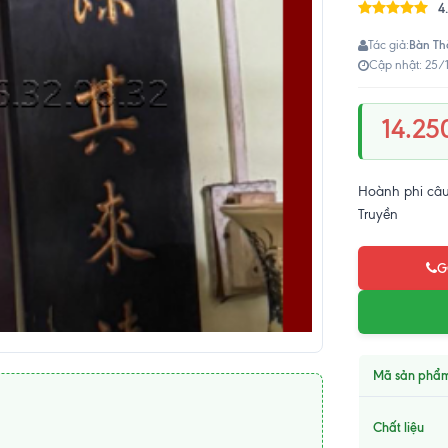
4
Bàn Th
Tác giả:
Cập nhật: 25/
14.25
Hoành phi câu
Truyền​
G
Mã sản phẩ
Chất liệu