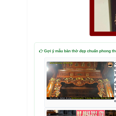
Gợi ý mẫu bàn thờ đẹp chuẩn phong th
T
đ
T
c