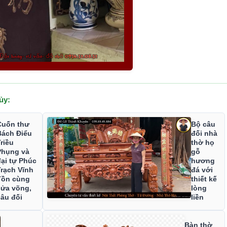
ủy:
Cuốn thư
Bộ câu
Bách Điểu
đối nhà
riều
thờ họ
Phụng và
gỗ
ại tự Phúc
hương
rạch Vĩnh
đá với
Tồn cùng
thiết kế
cửa võng,
lòng
âu đối
liền
Bàn thờ