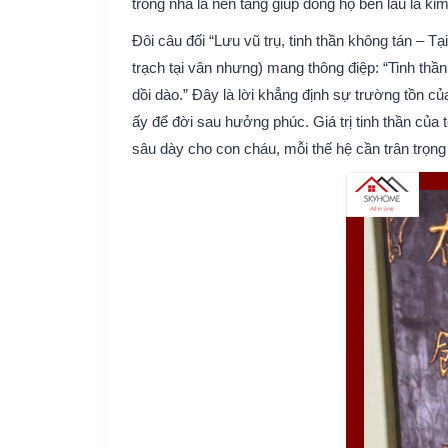
trong nhà là nền tảng giúp dòng họ bền lâu là kim
Đôi câu đối “Lưu vũ trụ, tinh thần không tán – Tạ
trạch tại vân nhưng) mang thông điệp: “Tinh thần
dồi dào.” Đây là lời khẳng định sự trường tồn c
ấy để đời sau hưởng phúc. Giá trị tinh thần của 
sâu dày cho con cháu, mỗi thế hệ cần trân trọng v