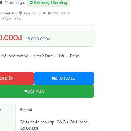
.8
(64 đánh giá)
Tình trạng: Còn hàng
ờ Canh Nậu
Ngày đăng: 04/11/2025 00:59
12/2025 10:54
0.000đ
15.000.000đ
 đối nhà thờ họ Lục chữ Đức – Hiếu – Phúc –
ỌI ĐIỆN
CHAT ZALO
ĐẶT MUA
m
BT3364
Gỗ tự nhiên cao cấp (Gỗ Gụ, Gỗ Hương,
Gỗ Gõ Đỏ)