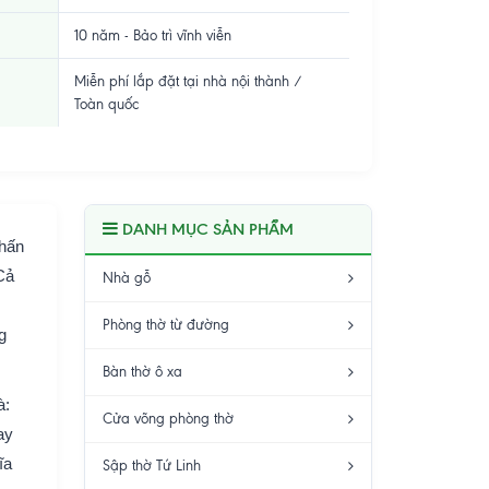
10 năm - Bảo trì vĩnh viễn
Miễn phí lắp đặt tại nhà nội thành /
Toàn quốc
DANH MỤC SẢN PHẨM
nhấn
Cả
Nhà gỗ
Phòng thờ từ đường
g
Bàn thờ ô xa
à:
Cửa võng phòng thờ
ay
ĩa
Sập thờ Tứ Linh