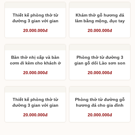
Thiết kế phòng thờ từ
Khám thờ gỗ hương đá
đường 3 gian với gian
làm bằng mộng, đục tay
giữa 2,23m
từng chi tiết
20.000.000đ
20.000.000đ
Bàn thờ nhị cấp và bàn
Phòng thờ từ đường 3
cơm đi kèm cho khách ở
gian gỗ dổi Lào sơn son
Vinh
thiết vàng theo màu giả
20.000.000đ
20.000.000đ
cổ
Thiết kế phòng thờ từ
Phòng thờ từ đường gỗ
đường 3 gian với gian
hương đá cho gia đình
giữa 2,28m
khách hàng
20.000.000đ
20.000.000đ