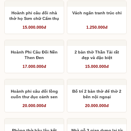
Hoành phi câu đối nhà
Vách ngăn tranh trúc chỉ
thờ họ Sơn chữ Cẩm thụ
khai hoa – Xuân giang ấn
15.000.000đ
1.250.000đ
nguyệt
Hoành Phi Câu Đối Nền
2 bàn thờ Thần Tài rất
Then Đen
đẹp và đặc biệt
17.000.000đ
15.000.000đ
Hoành phi câu đối lồng
Bố trí 2 bàn thờ để thờ 2
cuốn thư đục cảnh sen
bên nội ngoại
20.000.000đ
20.000.000đ
Phòng thờ hậu lâu kết
Nhà gỗ 3 gian dựng lại từ