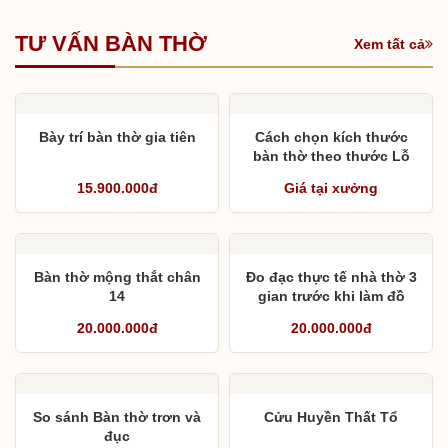
TƯ VẤN BÀN THỜ
Xem tất cả
Bày trí bàn thờ gia tiên
Cách chọn kích thước
bàn thờ theo thước Lỗ
Ban và chân bàn thờ phù
15.900.000đ
Giá tại xưởng
hợp với phòng thờ
Bàn thờ mộng thắt chân
Đo đạc thực tế nhà thờ 3
14
gian trước khi làm đồ
thờ
20.000.000đ
20.000.000đ
So sánh Bàn thờ trơn và
Cửu Huyền Thất Tổ
đục