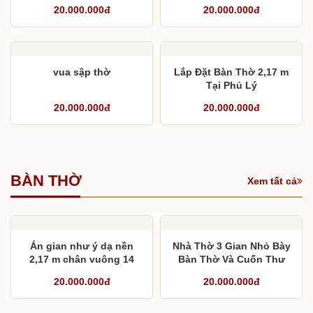
khối dày 10 phân
20.000.000đ
20.000.000đ
vua sập thờ
Lắp Đặt Bàn Thờ 2,17 m
Tại Phủ Lý
20.000.000đ
20.000.000đ
BÀN THỜ
Xem tất cả
Án gian như ý dạ nền
Nhà Thờ 3 Gian Nhỏ Bày
2,17 m chân vuông 14
Bàn Thờ Và Cuốn Thư
Câu Đối Sao Cho Chuẩn
20.000.000đ
20.000.000đ
?