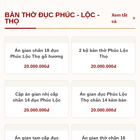
BÀN THỜ ĐỤC PHÚC - LỘC -
Xem tất
THỌ
cả
Án gian chân 18 đục
2 bộ bàn thờ Phúc Lộc
Phúc Lộc Thọ gỗ hương
Thọ
đá Nam Phi cho chú
20.000.000đ
20.000.000đ
Vững
Cặp án gian nhị cấp
Án gian đục Phúc Lộc
chân 14 đục Phúc Lộc
Thọ chân 14 kèm bàn
Thọ sơn màu óc chó
cơm
20.000.000đ
20.000.000đ
Án gian tam cấp đục
Án gian thờ chân 16