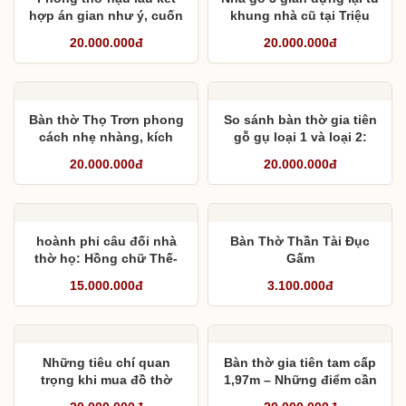
hợp án gian như ý, cuốn
khung nhà cũ tại Triệu
thư câu đối và cửa võng
Sơn, Thanh Hóa
20.000.000đ
20.000.000đ
Bàn thờ Thọ Trơn phong
So sánh bàn thờ gia tiên
cách nhẹ nhàng, kích
gỗ gụ loại 1 và loại 2:
thước phong thủy 1,97 m
Khác nhau ở đâu và vì
20.000.000đ
20.000.000đ
sao chênh lệch giá?
hoành phi câu đối nhà
Bàn Thờ Thần Tài Đục
thờ họ: Hồng chữ Thế-
Gấm
Sư- Biểu
15.000.000đ
3.100.000đ
Những tiêu chí quan
Bàn thờ gia tiên tam cấp
trọng khi mua đồ thờ
1,97m – Những điểm cần
bằng gỗ
lưu ý khi thiết kế và ý