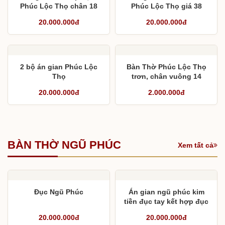
Phúc Lộc Thọ chân 18
Phúc Lộc Thọ giá 38
cho chú Cần
triệu đồng kèm bàn cơm
20.000.000đ
20.000.000đ
và hoành phi
2 bộ án gian Phúc Lộc
Bàn Thờ Phúc Lộc Thọ
Thọ
trơn, chân vuông 14
20.000.000đ
2.000.000đ
BÀN THỜ NGŨ PHÚC
Xem tất cả
Đục Ngũ Phúc
Án gian ngũ phúc kim
tiền đục tay kết hợp đục
máy
20.000.000đ
20.000.000đ