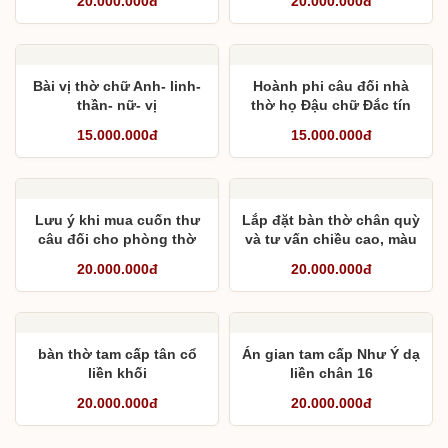
20.000.000đ
20.000.000đ
nghĩa từng cấp thờ
Bài vị thờ chữ Anh- linh-
Hoành phi câu đối nhà
thần- nữ- vị
thờ họ Đậu chữ Đắc tín
hệ vĩnh- Lũy triều kế phát
15.000.000đ
15.000.000đ
Lưu ý khi mua cuốn thư
Lắp đặt bàn thờ chân quỳ
câu đối cho phòng thờ
và tư vấn chiều cao, màu
sơn cánh gián theo yêu
20.000.000đ
20.000.000đ
cầu khách hàng
bàn thờ tam cấp tân cổ
Án gian tam cấp Như Ý dạ
liền khối
liền chân 16
20.000.000đ
20.000.000đ