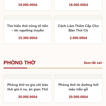
19.000.000đ
18.000.000đ
Tìm hiểu thờ cúng tổ tiên
Cách Làm Thêm Cấp Cho
– tín ngưỡng truyền
Bàn Thờ Cũ
thống của người Việt
15.300.000đ
2.000.000đ
PHÒNG THỜ
Xem tất cả
Phòng thờ tư gia với bàn
Phòng thờ từ đường full
thờ giả ô xa, án gian Thổ
màu trần gỗ
Công và sập ngồi
20.000.000đ
20.000.000đ