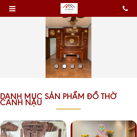
DANH MỤC SẢN PHẨM ĐỒ THỜ
CANH NẬU