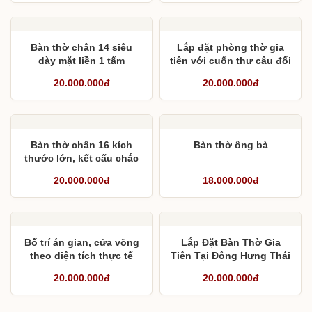
Bàn thờ chân 14 siêu
Lắp đặt phòng thờ gia
dày mặt liền 1 tấm
tiên với cuốn thư câu đối
vuông theo chiều cao 2,4
20.000.000đ
20.000.000đ
m
Bàn thờ chân 16 kích
Bàn thờ ông bà
thước lớn, kết cấu chắc
chắn
20.000.000đ
18.000.000đ
Bố trí án gian, cửa võng
Lắp Đặt Bàn Thờ Gia
theo diện tích thực tế
Tiên Tại Đông Hưng Thái
Bình
20.000.000đ
20.000.000đ