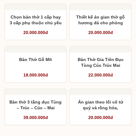
Chọn bàn thờ 1 cấp hay
Thiết kế án gian thờ gỗ
3 cấp phụ thuộc chủ yếu
hương đá cho phòng
vào yếu tố nào ?
thờ tầng 4
20.000.000đ
20.000.000đ
Bàn Thờ Gỗ Mít
Bàn Thờ Gia Tiên Đục
Tùng Cúc Trúc Mai
18.000.000đ
22.000.000đ
Bàn thờ 3 tầng đục Tùng
Án gian theo lối cổ tứ
– Trúc – Cúc – Mai
quý và rồng hóa,
phượng hóa cho từ
39.000.000đ
20.000.000đ
đường