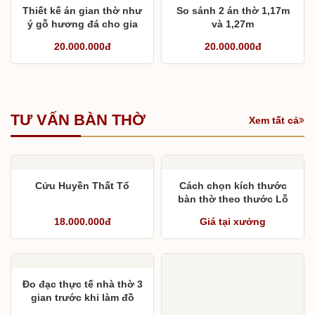
phượng hóa cho từ
20.000.000đ
23.000.000đ
đường
Thiết kế án gian thờ như
So sánh 2 án thờ 1,17m
ý gỗ hương đá cho gia
và 1,27m
đình
20.000.000đ
20.000.000đ
TƯ VẤN BÀN THỜ
Xem tất cả
Cửu Huyền Thất Tổ
Cách chọn kích thước
bàn thờ theo thước Lỗ
Ban và chân bàn thờ phù
18.000.000đ
Giá tại xưởng
hợp với phòng thờ