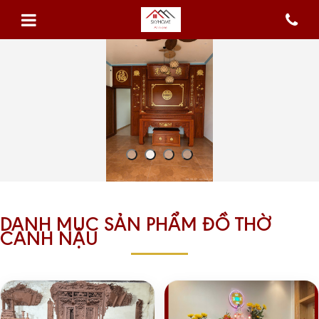
DANH MỤC SẢN PHẨM ĐỒ THỜ
CANH NẬU