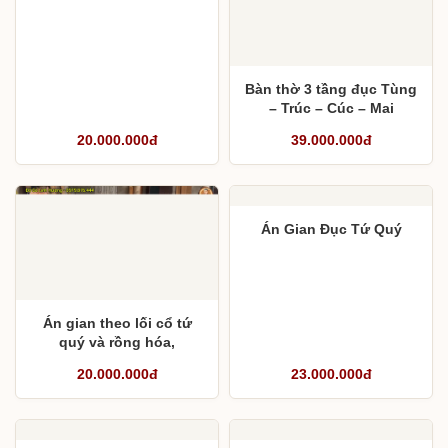
Thiết kế án gian thờ
quay tứ diện theo yêu
cầu gia đình anh Nhân
Bàn thờ 3 tầng đục Tùng
– Trúc – Cúc – Mai
20.000.000đ
39.000.000đ
Án Gian Đục Tứ Quý
Án gian theo lối cổ tứ
quý và rồng hóa,