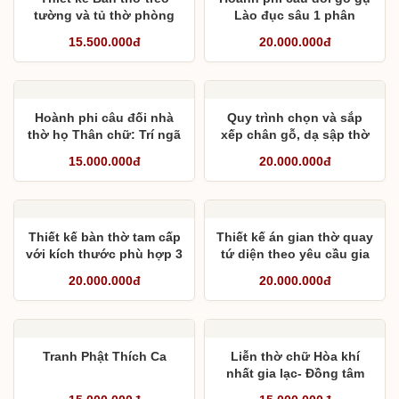
tường và tủ thờ phòng
Lào đục sâu 1 phân
khách
15.500.000đ
20.000.000đ
Hoành phi câu đối nhà
Quy trình chọn và sắp
thờ họ Thân chữ: Trí ngã
xếp chân gỗ, dạ sập thờ
đào cổ, khản ngã liệt tổ –
trước khi lắp ráp
15.000.000đ
20.000.000đ
Trần kỳ tôn khí, thiết kỳ y
thường
Thiết kế bàn thờ tam cấp
Thiết kế án gian thờ quay
với kích thước phù hợp 3
tứ diện theo yêu cầu gia
gian
đình anh Nhân
20.000.000đ
20.000.000đ
Tranh Phật Thích Ca
Liễn thờ chữ Hòa khí
nhất gia lạc- Đồng tâm
vạn sự thành