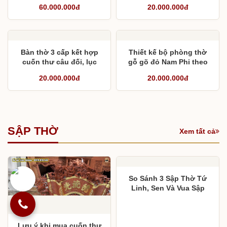
Thiết kế phòng thờ từ
Thiết kế phòng thờ kiểu
đường với 3 bàn thờ, 4
Bắc Bộ nhưng gia chủ
bộ cửa võng
theo Đạo Công Giáo
20.000.000đ
20.000.000đ
Tại sao phòng thờ lại
Khám thờ gỗ hương đá
quan trọng ?
làm bằng mộng, đục tay
từng chi tiết
60.000.000đ
20.000.000đ
Bàn thờ 3 cấp kết hợp
Thiết kế bộ phòng thờ
cuốn thư câu đối, lục
gỗ gõ đỏ Nam Phi theo
bình 2 bên
không gian 3,11m
20.000.000đ
20.000.000đ
SẬP THỜ
Xem tất cả