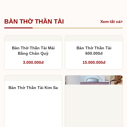
Lắp Đặt Bàn Thờ Gia
Hướng Dẫn CHỌN MUA
Tiên Tại Đông Hưng Thái
Bàn Thờ, Sập Thờ Gia
Bình
Tiên
20.000.000đ
20.000.000đ
BÀN THỜ THẦN TÀI
Xem tất cả
Bàn Thờ Thần Tài Mái
Bàn Thờ Thần Tài
Bằng Chân Quỳ
600.000đ
3.000.000đ
15.000.000đ
Bàn Thờ Thần Tài Kim Sa