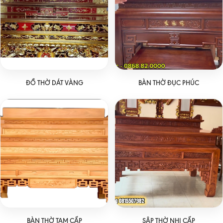
ĐỒ THỜ DÁT VÀNG
BÀN THỜ ĐỤC PHÚC
BÀN THỜ TAM CẤP
SẬP THỜ NHỊ CẤP