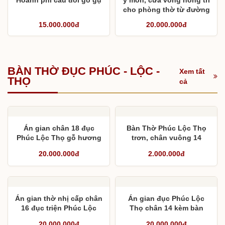
cho phòng thờ từ đường
3 gian
15.000.000đ
20.000.000đ
BÀN THỜ ĐỤC PHÚC - LỘC -
Xem tất
THỌ
cả
Án gian chân 18 đục
Bàn Thờ Phúc Lộc Thọ
Phúc Lộc Thọ gỗ hương
trơn, chân vuông 14
đá Nam Phi cho chú
20.000.000đ
2.000.000đ
Vững
Án gian thờ nhị cấp chân
Án gian đục Phúc Lộc
16 đục triện Phúc Lộc
Thọ chân 14 kèm bàn
Thọ mộng thắt gỗ hương
cơm
20.000.000đ
20.000.000đ