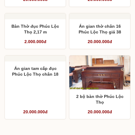
đá
Bàn Thờ đục Phúc Lộc
Án gian thờ chân 16
Thọ 2,17 m
Phúc Lộc Thọ giá 38
triệu đồng kèm bàn cơm
2.000.000đ
20.000.000đ
và hoành phi
Án gian tam cấp đục
Phúc Lộc Thọ chân 18
cho chú Cần
2 bộ bàn thờ Phúc Lộc
Thọ
20.000.000đ
20.000.000đ