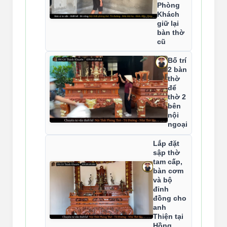
Phòng
Khách
giữ lại
bàn thờ
cũ
Bố trí
2 bàn
thờ
để
thờ 2
bên
nội
ngoại
Lắp đặt
sập thờ
tam cấp,
bàn cơm
và bộ
đỉnh
đồng cho
anh
Thiện tại
Hồng