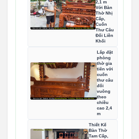
2,1 m
Với Bàn
Thờ Nhị
Cấp,
Cuốn
Thư Câu
Đối Liền
Khối
Lắp đặt
phòng
thờ gia
tiên với
cuốn
thư câu
đối
vuông
theo
chiều
cao 2,4
m
Thiết Kế
Bàn Thờ
Tam Cấp,