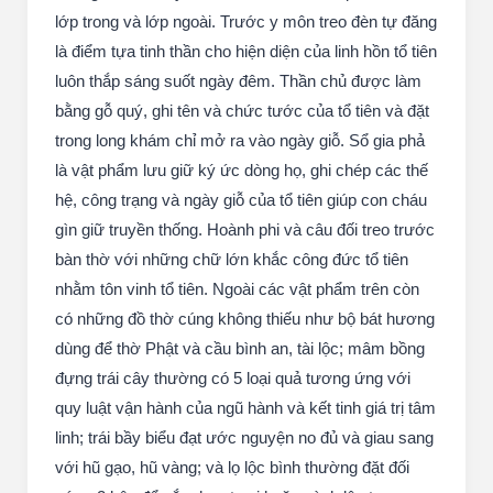
lớp trong và lớp ngoài. Trước y môn treo đèn tự đăng
là điểm tựa tinh thần cho hiện diện của linh hồn tổ tiên
luôn thắp sáng suốt ngày đêm. Thần chủ được làm
bằng gỗ quý, ghi tên và chức tước của tổ tiên và đặt
trong long khám chỉ mở ra vào ngày giỗ. Sổ gia phả
là vật phẩm lưu giữ ký ức dòng họ, ghi chép các thế
hệ, công trạng và ngày giỗ của tổ tiên giúp con cháu
gìn giữ truyền thống. Hoành phi và câu đối treo trước
bàn thờ với những chữ lớn khắc công đức tổ tiên
nhằm tôn vinh tổ tiên. Ngoài các vật phẩm trên còn
có những đồ thờ cúng không thiếu như bộ bát hương
dùng để thờ Phật và cầu bình an, tài lộc; mâm bồng
đựng trái cây thường có 5 loại quả tương ứng với
quy luật vận hành của ngũ hành và kết tinh giá trị tâm
linh; trái bầy biểu đạt ước nguyện no đủ và giau sang
với hũ gạo, hũ vàng; và lọ lộc bình thường đặt đối