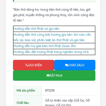
"Bàn thờ dòng họ: trung tâm thờ cúng tổ tiên, lưu giữ
gia phả, truyền thống và phong thủy, tôn vinh công đức
tổ tiên."
Hướng dẫn thờ Phật và gia tiên
Hướng dẫn thờ cúng bát hương gia tiên: khi nào cần
bốc lại, bao sái, phân biệt án thờ Phật và gia tiên
Hướng dẫn hạ giải bàn thờ Phật Quan Âm
Hướng dẫn đặt tượng Phật trang nghiêm trong nhà
GỌI ĐIỆN
CHAT ZALO
ĐẶT MUA
Mã sản phẩm
BT1208
Gỗ tự nhiên cao cấp (Gỗ Gụ, Gỗ
Chất liệu
Hương, Gỗ Gõ Đỏ)