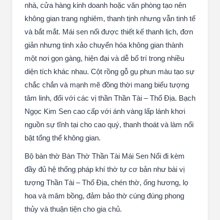
nhà, cửa hàng kinh doanh hoặc văn phòng tạo nên
không gian trang nghiêm, thanh tịnh nhưng vẫn tinh tế
và bắt mắt. Mái sen nổi được thiết kế thanh lịch, đơn
giản nhưng tinh xảo chuyển hóa không gian thành
một nơi gọn gàng, hiện đại và dễ bố trí trong nhiều
diện tích khác nhau. Cột rồng gỗ gụ phun màu tạo sự
chắc chắn và mạnh mẽ đồng thời mang biểu tượng
tâm linh, đối với các vị thần Thần Tài – Thổ Địa. Bạch
Ngọc Kim Sen cao cấp với ánh vàng lấp lánh khơi
nguồn sự tĩnh tại cho cao quý, thanh thoát và làm nổi
bật tổng thể không gian.
Bộ bàn thờ Bàn Thờ Thần Tài Mái Sen Nổi đi kèm
đầy đủ hệ thống pháp khí thờ tự cơ bản như bài vị
tượng Thần Tài – Thổ Địa, chén thờ, ống hương, lọ
hoa và mâm bồng, đảm bảo thờ cúng đúng phong
thủy và thuận tiện cho gia chủ.