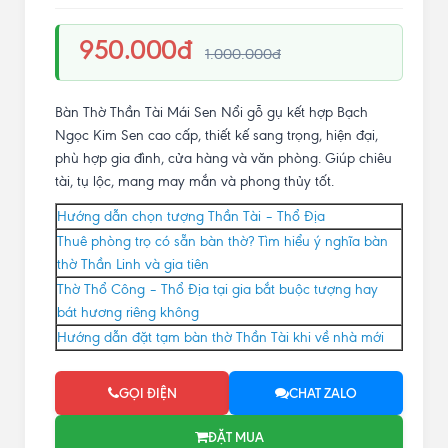
950.000đ
1.000.000đ
Bàn Thờ Thần Tài Mái Sen Nổi gỗ gụ kết hợp Bạch
Ngọc Kim Sen cao cấp, thiết kế sang trọng, hiện đại,
phù hợp gia đình, cửa hàng và văn phòng. Giúp chiêu
tài, tụ lộc, mang may mắn và phong thủy tốt.
Hướng dẫn chọn tượng Thần Tài – Thổ Địa
Thuê phòng trọ có sẵn bàn thờ? Tìm hiểu ý nghĩa bàn
thờ Thần Linh và gia tiên
Thờ Thổ Công – Thổ Địa tại gia bắt buộc tượng hay
bát hương riêng không
Hướng dẫn đặt tạm bàn thờ Thần Tài khi về nhà mới
GỌI ĐIỆN
CHAT ZALO
ĐẶT MUA