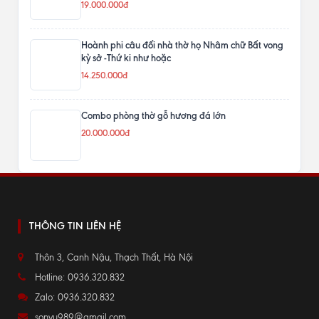
19.000.000đ
Hoành phi câu đối nhà thờ họ Nhâm chữ Bất vong
kỳ sở -Thứ ki như hoặc
14.250.000đ
Combo phòng thờ gỗ hương đá lớn
20.000.000đ
THÔNG TIN LIÊN HỆ
Thôn 3, Canh Nậu, Thạch Thất, Hà Nội
Hotline: 0936.320.832
Zalo: 0936.320.832
sonvu989@gmail.com