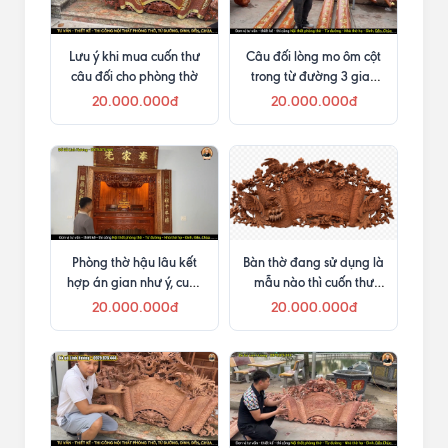
Lưu ý khi mua cuốn thư
Câu đối lòng mo ôm cột
câu đối cho phòng thờ
trong từ đường 3 gian
tại Gia Lai
20.000.000đ
20.000.000đ
Phòng thờ hậu lâu kết
Bàn thờ đang sử dụng là
hợp án gian như ý, cuốn
mẫu nào thì cuốn thư
thư câu đối và cửa võng
mẫu tương ứng
20.000.000đ
20.000.000đ