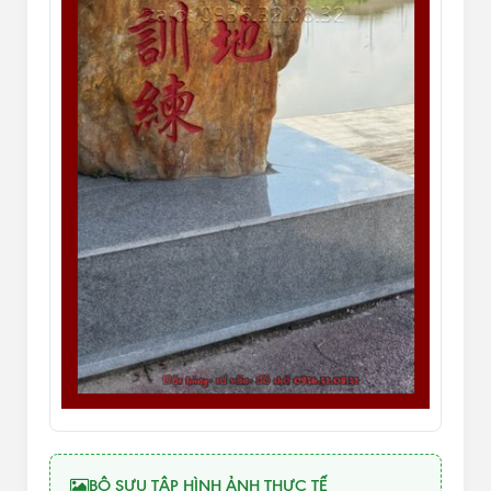
BỘ SƯU TẬP HÌNH ẢNH THỰC TẾ