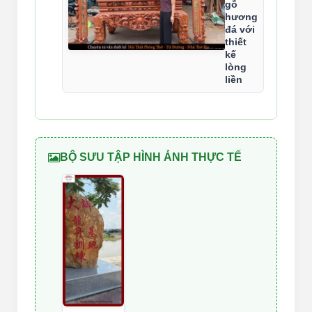
gỗ
hương
đá với
thiết
kế
lòng
liền
BỘ SƯU TẬP HÌNH ẢNH THỰC TẾ