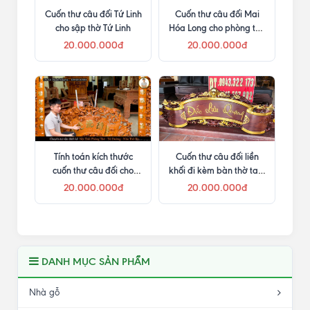
Cuốn thư câu đối Tứ Linh
Cuốn thư câu đối Mai
cho sập thờ Tứ Linh
Hóa Long cho phòng thờ
ngang 4m
20.000.000đ
20.000.000đ
Tính toán kích thước
Cuốn thư câu đối liền
cuốn thư câu đối cho
khối đi kèm bàn thờ tam
phòng thờ nhỏ
cấp
20.000.000đ
20.000.000đ
DANH MỤC SẢN PHẨM
Nhà gỗ