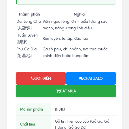
Thành phần
Nghĩa
Đại Long Chu
Viên ngọc rồng lớn – biểu tượng sức
(大龍珠)
mạnh, năng lượng linh diệu
Huấn Luyện
Rèn luyện, tu tập, đào tạo
(訓練)
Phụ Cơ Địa
Cơ sở phụ, chi nhánh, nơi trực thuộc
(附基地)
chính điện hoặc trung tâm
GỌI ĐIỆN
CHAT ZALO
ĐẶT MUA
Mã sản phẩm
BT3113
Gỗ tự nhiên cao cấp (Gỗ Gụ, Gỗ
Chất liệu
Hương, Gỗ Gõ Đỏ)