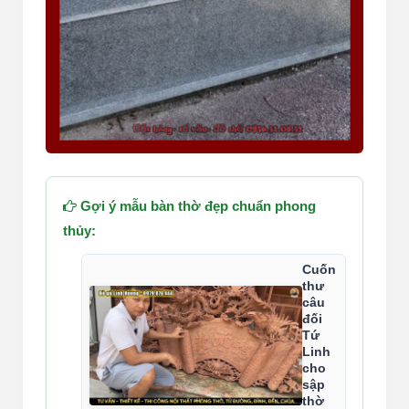
Gợi ý mẫu bàn thờ đẹp chuẩn phong
thủy:
Cuốn
thư
câu
đối
Tứ
Linh
cho
sập
thờ