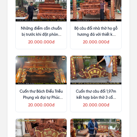
Những điểm cần chuẩn
Bộ câu đối nhà thờ họ gỗ
bị trước khi đặt phòng
hương đá với thiết kế
thờ
lòng liền
20.000.000đ
20.000.000đ
Cuốn thư Bách Điểu Triều
Cuốn thư câu đối 1,97m
Phụng và đại tự Phúc
kết hợp bàn thờ 3 cấp
Trạch Vĩnh Tồn cùng cửa
và khám thờ
20.000.000đ
20.000.000đ
võng, câu đối