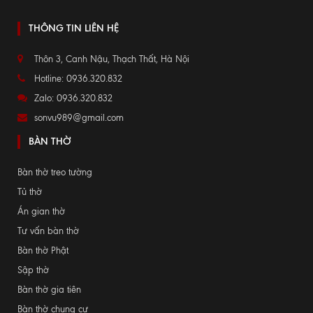
THÔNG TIN LIÊN HỆ
Thôn 3, Canh Nậu, Thạch Thất, Hà Nội
Hotline: 0936.320.832
Zalo: 0936.320.832
sonvu989@gmail.com
BÀN THỜ
Bàn thờ treo tường
Tủ thờ
Án gian thờ
Tư vấn bàn thờ
Bàn thờ Phật
Sập thờ
Bàn thờ gia tiên
Bàn thờ chung cư