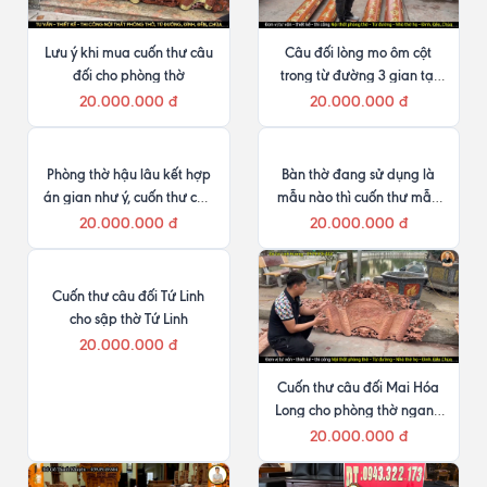
Lưu ý khi mua cuốn thư câu
Câu đối lòng mo ôm cột
đối cho phòng thờ
trong từ đường 3 gian tại
Gia Lai
20.000.000 đ
20.000.000 đ
Phòng thờ hậu lâu kết hợp
Bàn thờ đang sử dụng là
án gian như ý, cuốn thư câu
mẫu nào thì cuốn thư mẫu
đối và cửa võng
tương ứng
20.000.000 đ
20.000.000 đ
Cuốn thư câu đối Tứ Linh
cho sập thờ Tứ Linh
20.000.000 đ
Cuốn thư câu đối Mai Hóa
Long cho phòng thờ ngang
4m
20.000.000 đ