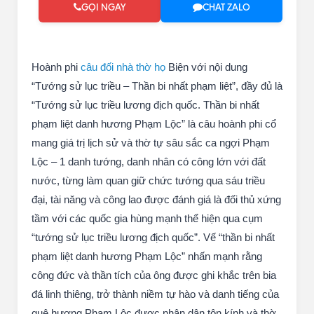
GỌI NGAY
CHAT ZALO
Hoành phi
câu đối nhà thờ họ
Biện với nội dung
“Tướng sử lục triều – Thần bi nhất phạm liệt”, đầy đủ là
“Tướng sử lục triều lương địch quốc. Thần bi nhất
phạm liệt danh hương Phạm Lộc” là câu hoành phi cổ
mang giá trị lịch sử và thờ tự sâu sắc ca ngợi Phạm
Lộc – 1 danh tướng, danh nhân có công lớn với đất
nước, từng làm quan giữ chức tướng qua sáu triều
đại, tài năng và công lao được đánh giá là đối thủ xứng
tầm với các quốc gia hùng mạnh thể hiện qua cụm
“tướng sử lục triều lương địch quốc”. Vế “thần bi nhất
phạm liệt danh hương Phạm Lộc” nhấn mạnh rằng
công đức và thần tích của ông được ghi khắc trên bia
đá linh thiêng, trở thành niềm tự hào và danh tiếng của
quê hương Phạm Lộc được nhân dân tôn kính và thờ