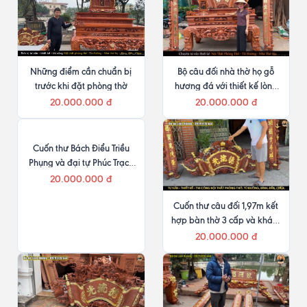
Những điểm cần chuẩn bị
Bộ câu đối nhà thờ họ gỗ
trước khi đặt phòng thờ
hương đá với thiết kế lòng
liền
20.000.000 đ
20.000.000 đ
Cuốn thư Bách Điểu Triều
Phụng và đại tự Phúc Trạch
Vĩnh Tồn cùng cửa võng,
20.000.000 đ
câu đối
Cuốn thư câu đối 1,97m kết
hợp bàn thờ 3 cấp và khám
thờ
20.000.000 đ