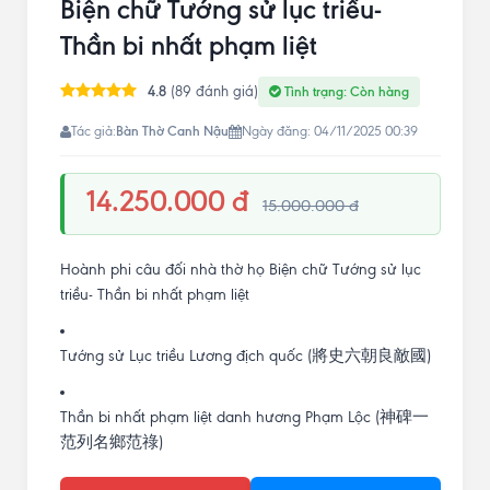
Biện chữ Tướng sử lục triều-
Thần bi nhất phạm liệt
4.8
(89 đánh giá)
Tình trạng: Còn hàng
Bàn Thờ Canh Nậu
Tác giả:
Ngày đăng: 04/11/2025 00:39
14.250.000 đ
15.000.000 đ
Hoành phi câu đối nhà thờ họ Biện chữ Tướng sử lục
triều- Thần bi nhất phạm liệt
Tướng sử Lục triều Lương địch quốc (將史六朝良敵國)
Thần bi nhất phạm liệt danh hương Phạm Lộc (神碑一
范列名鄉范祿)