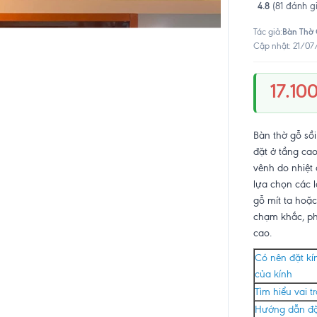
4.8
(81 đánh g
Bàn Thờ
Tác giả:
Cập nhật: 21/07
17.10
Bàn thờ gỗ sồ
đặt ở tầng ca
vênh do nhiệt 
lựa chọn các 
gỗ mít ta hoặc
chạm khắc, ph
cao.
Có nên đặt kín
của kính
Tìm hiểu vai 
Hướng dẫn đặt