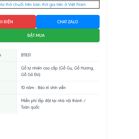
ĩa thờ chuối trên bàn thờ gia tiên ở Việt Nam
I ĐIỆN
CHAT ZALO
ĐẶT MUA
m
BT831
Gỗ tự nhiên cao cấp (Gỗ Gụ, Gỗ Hương,
Gỗ Gõ Đỏ)
10 năm - Bảo trì vĩnh viễn
Miễn phí lắp đặt tại nhà nội thành /
Toàn quốc