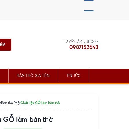
TƯ VẤN TÂM LINH 24/7
IẾM
0987152648
BÀN THỜ GIA TIÊN
TIN TỨC
Chất liệu GỖ làm bàn thờ
ờ
Bàn thờ Phật
ệu GỖ làm bàn thờ