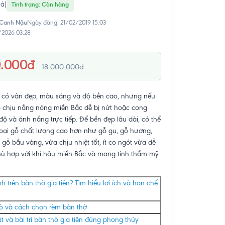
iá)
Tình trạng: Còn hàng
 Canh Nậu
Ngày đăng: 21/02/2019 15:03
/2026 03:28
0.000đ
18.000.000đ
i có vân đẹp, màu sáng và độ bền cao, nhưng nếu
o chịu nắng nóng miền Bắc dễ bị nứt hoặc cong
độ và ánh nắng trực tiếp. Để bền đẹp lâu dài, có thể
loại gỗ chất lượng cao hơn như gỗ gụ, gỗ hương,
 gỗ bầu vàng, vừa chịu nhiệt tốt, ít co ngót vừa dễ
ù hợp với khí hậu miền Bắc và mang tính thẩm mỹ
h trên bàn thờ gia tiên? Tìm hiểu lợi ích và hạn chế
trò và cách chọn rèm bàn thờ
 và bài trí bàn thờ gia tiên đúng phong thủy