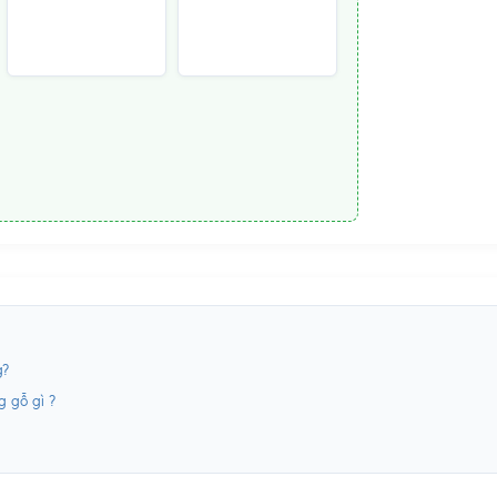
g?
g gỗ gì ?