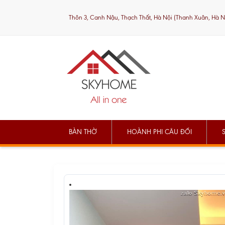
Thôn 3, Canh Nậu, Thạch Thất, Hà Nội (Thanh Xuân, Hà N
BÀN THỜ
HOÀNH PHI CÂU ĐỐI