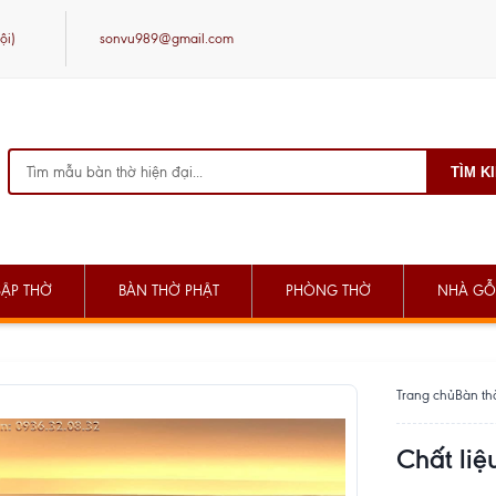
ội)
sonvu989@gmail.com
TÌM K
SẬP THỜ
BÀN THỜ PHẬT
PHÒNG THỜ
NHÀ GỖ
Trang chủ
Bàn th
Chất li