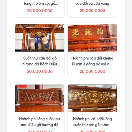
lòng mo ôm cột gỗ
câu đối và cửa võng
hương đá
trong phòng thờ
20.000.000đ
20.000.000đ
Cuốn thư câu đối gỗ
Hoành phi câu đối khung
hương đá Bách Điểu
10 ván 3 đồng bộ với vua
Chiều Phụng
sập thờ
20.000.000đ
20.000.000đ
Hoành phi lồng cuốn thư
Hoành phi câu đối lồng
mai điểu gỗ hương đá
cuốn thư sen gỗ hương
đá