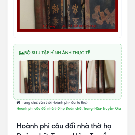
BỘ SƯU TẬP HÌNH ẢNH THỰC TẾ
Trang chủ
Bàn thờ
Hoành phi- đại tự thờ
Hoành phi câu đối nhà thờ họ Đoàn chữ: Trung- Hậu- Truyền- Gia
Hoành phi câu đối nhà thờ họ