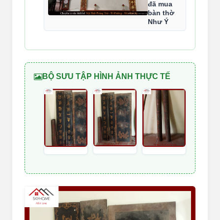
đã mua
bàn thờ
Như Ý
BỘ SƯU TẬP HÌNH ẢNH THỰC TẾ