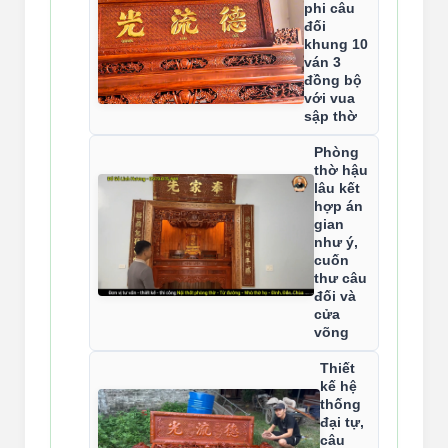
phi câu
đối
khung 10
ván 3
đồng bộ
với vua
sập thờ
Phòng
thờ hậu
lâu kết
hợp án
gian
như ý,
cuốn
thư câu
đối và
cửa
võng
Thiết
kế hệ
thống
đại tự,
câu