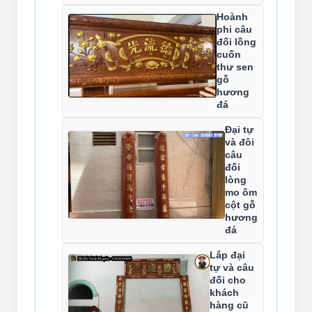
Hoành
phi câu
đối lồng
cuốn
thư sen
gỗ
hương
đá
Đại tự
và đôi
câu
đối
lòng
mo ôm
cột gỗ
hương
đá
Lắp đại
tự và câu
đối cho
khách
hàng cũ