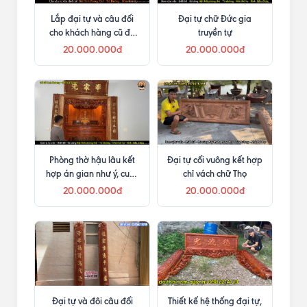
Lắp đại tự và câu đối
Đại tự chữ Đức gia
cho khách hàng cũ đã
truyền tự
mua bàn thờ Như Ý
20.000.000đ
20.000.000đ
Phòng thờ hậu lâu kết
Đại tự cối vuông kết hợp
hợp án gian như ý, cuốn
chỉ vách chữ Thọ
thư câu đối và cửa võng
20.000.000đ
20.000.000đ
Đại tự và đôi câu đối
Thiết kế hệ thống đại tự,