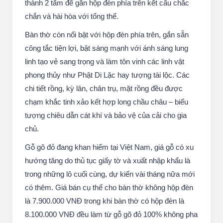
thành 2 tấm để gắn hộp đèn phía trên kết cấu chắc
chắn và hài hòa với tổng thể.
Bàn thờ còn nổi bật với hộp đèn phía trên, gắn sẵn
công tắc tiện lợi, bật sáng mạnh với ánh sáng lung
linh tạo vẻ sang trọng và làm tôn vinh các linh vật
phong thủy như Phật Di Lặc hay tượng tài lộc. Các
chi tiết rồng, kỳ lân, chân trụ, mặt rồng đều được
chạm khắc tinh xảo kết hợp long chầu châu – biểu
tượng chiêu dẫn cát khí và bảo vệ của cải cho gia
chủ.
Gỗ gõ đỏ đang khan hiếm tại Việt Nam, giá gỗ có xu
hướng tăng do thủ tục giấy tờ và xuất nhập khẩu là
trong những lô cuối cùng, dự kiến vài tháng nữa mới
có thêm. Giá bán cụ thể cho bàn thờ không hộp đèn
là 7.900.000 VNĐ trong khi bàn thờ có hộp đèn là
8.100.000 VNĐ đều làm từ gỗ gõ đỏ 100% không pha