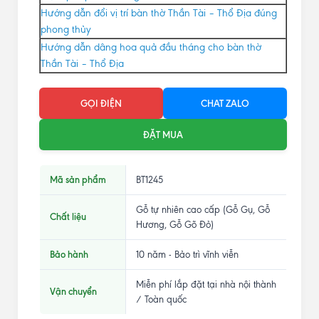
Hướng dẫn đổi vị trí bàn thờ Thần Tài – Thổ Địa đúng
phong thủy
Hướng dẫn dâng hoa quả đầu tháng cho bàn thờ
Thần Tài – Thổ Địa
GỌI ĐIỆN
CHAT ZALO
ĐẶT MUA
Mã sản phẩm
BT1245
Gỗ tự nhiên cao cấp (Gỗ Gụ, Gỗ
Chất liệu
Hương, Gỗ Gõ Đỏ)
Bảo hành
10 năm - Bảo trì vĩnh viễn
Miễn phí lắp đặt tại nhà nội thành
Vận chuyển
/ Toàn quốc