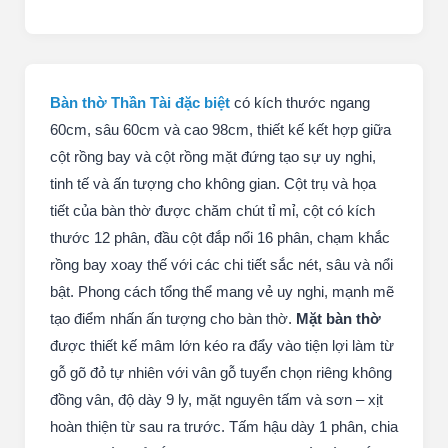
Bàn thờ Thần Tài đặc biệt
có kích thước ngang
60cm, sâu 60cm và cao 98cm, thiết kế kết hợp giữa
cột rồng bay và cột rồng mặt đứng tạo sự uy nghi,
tinh tế và ấn tượng cho không gian. Cột trụ và họa
tiết của bàn thờ được chăm chút tỉ mỉ, cột có kích
thước 12 phân, đầu cột đắp nổi 16 phân, chạm khắc
rồng bay xoay thế với các chi tiết sắc nét, sâu và nổi
bật. Phong cách tổng thể mang vẻ uy nghi, mạnh mẽ
tạo điểm nhấn ấn tượng cho bàn thờ.
Mặt bàn thờ
được thiết kế mâm lớn kéo ra đẩy vào tiện lợi làm từ
gỗ gõ đỏ tự nhiên với vân gỗ tuyển chọn riêng không
đồng vân, độ dày 9 ly, mặt nguyên tấm và sơn – xịt
hoàn thiện từ sau ra trước. Tấm hậu dày 1 phân, chia