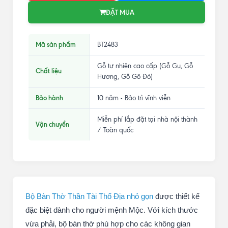
ĐẶT MUA
Mã sản phẩm
BT2483
Gỗ tự nhiên cao cấp (Gỗ Gụ, Gỗ
Chất liệu
Hương, Gỗ Gõ Đỏ)
Bảo hành
10 năm - Bảo trì vĩnh viễn
Miễn phí lắp đặt tại nhà nội thành
Vận chuyển
/ Toàn quốc
Bộ Bàn Thờ Thần Tài Thổ Địa nhỏ gọn
được thiết kế
đặc biệt dành cho người mệnh Mộc. Với kích thước
vừa phải, bộ bàn thờ phù hợp cho các không gian