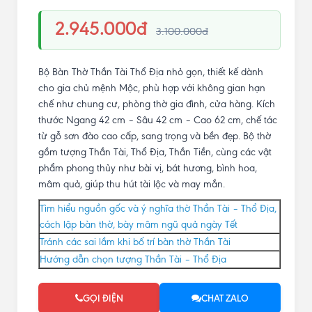
2.945.000đ
3.100.000đ
Bộ Bàn Thờ Thần Tài Thổ Địa nhỏ gọn, thiết kế dành
cho gia chủ mệnh Mộc, phù hợp với không gian hạn
chế như chung cư, phòng thờ gia đình, cửa hàng. Kích
thước Ngang 42 cm – Sâu 42 cm – Cao 62 cm, chế tác
từ gỗ sơn đào cao cấp, sang trọng và bền đẹp. Bộ thờ
gồm tượng Thần Tài, Thổ Địa, Thần Tiền, cùng các vật
phẩm phong thủy như bài vị, bát hương, bình hoa,
mâm quả, giúp thu hút tài lộc và may mắn.
Tìm hiểu nguồn gốc và ý nghĩa thờ Thần Tài – Thổ Địa,
cách lập bàn thờ, bày mâm ngũ quả ngày Tết
Tránh các sai lầm khi bố trí bàn thờ Thần Tài
Hướng dẫn chọn tượng Thần Tài – Thổ Địa
GỌI ĐIỆN
CHAT ZALO