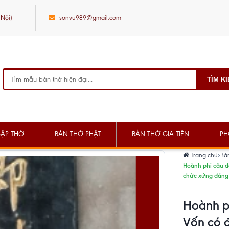
 Nội)
sonvu989@gmail.com
TÌM K
SẬP THỜ
BÀN THỜ PHẬT
BÀN THỜ GIA TIÊN
PH
Trang chủ
Bà
Hoành phi câu đ
chức xứng đáng
Hoành p
Vốn có 