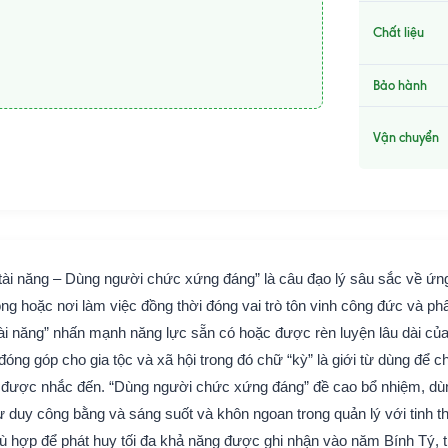
Chất liệu
Bảo hành
Vận chuyển
tài năng – Dùng người chức xứng đáng” là câu đạo lý sâu sắc về ứn
òng hoặc nơi làm việc đồng thời đóng vai trò tôn vinh công đức và p
ài năng” nhấn mạnh năng lực sẵn có hoặc được rèn luyện lâu dài củ
óng góp cho gia tộc và xã hội trong đó chữ “kỳ” là giới từ dùng để ch
i được nhắc đến. “Dùng người chức xứng đáng” đề cao bổ nhiệm, dù
 duy công bằng và sáng suốt và khôn ngoan trong quản lý với tinh t
hù hợp để phát huy tối đa khả năng được ghi nhận vào năm Bính Tý, t