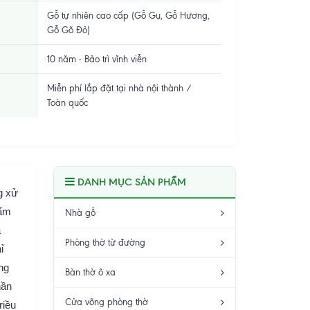
Gỗ tự nhiên cao cấp (Gỗ Gụ, Gỗ Hương,
Gỗ Gõ Đỏ)
10 năm - Bảo trì vĩnh viễn
Miễn phí lắp đặt tại nhà nội thành /
Toàn quốc
DANH MỤC SẢN PHẨM
g xử
hẩm
Nhà gỗ
a
Phòng thờ từ đường
ỉ
ng
Bàn thờ ô xa
hần
Cửa võng phòng thờ
riều