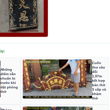
ủy:
Cuốn
thư câu
Những
đối
điểm cần
1,97m
chuẩn bị
kết hợp
trước khi
bàn thờ
đặt phòng
3 cấp và
thờ
khám
thờ