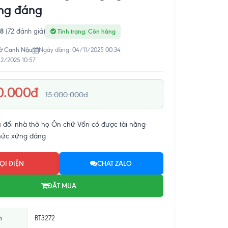
ng đáng
.8
(72 đánh giá)
Tình trạng: Còn hàng
ờ Canh Nậu
Ngày đăng: 04/11/2025 00:34
12/2025 10:57
0.000đ
15.000.000đ
 đối nhà thờ họ Ôn chữ Vốn có được tài năng-
hức xứng đáng
ỌI ĐIỆN
CHAT ZALO
ĐẶT MUA
m
BT3272