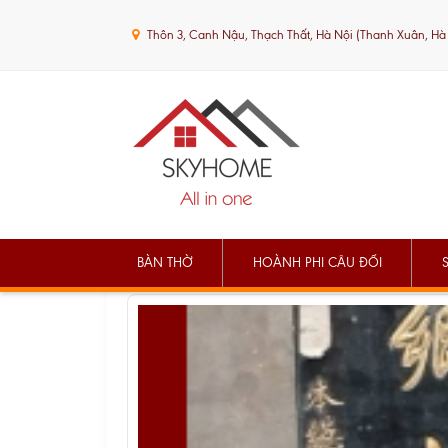
Thôn 3, Canh Nậu, Thạch Thất, Hà Nội (Thanh Xuân, Hà
BÀN THỜ
HOÀNH PHI CÂU ĐỐI