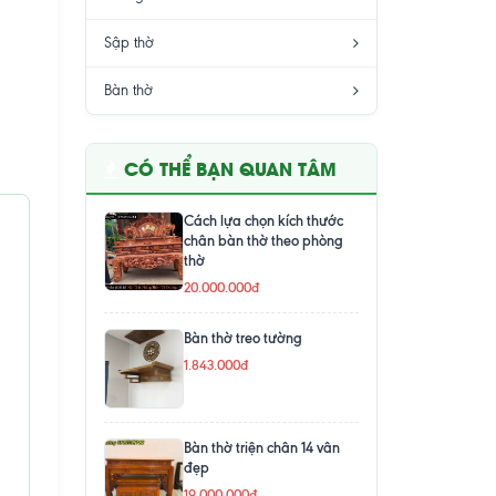
Sập thờ
Bàn thờ
CÓ THỂ BẠN QUAN TÂM
Cách lựa chọn kích thước
chân bàn thờ theo phòng
thờ
20.000.000đ
Bàn thờ treo tường
1.843.000đ
Bàn thờ triện chân 14 vân
đẹp
19.000.000đ