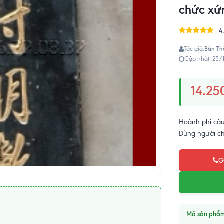
chức xứ
4
Bàn Th
Tác giả:
Cập nhật: 25/
14.25
Hoành phi câu
Dùng người c
G
Mã sản phẩ