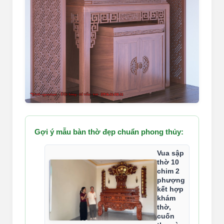
Gợi ý mẫu bàn thờ đẹp chuẩn phong thủy:
Vua sập
thờ 10
chim 2
phượng
kết hợp
khám
thờ,
cuốn