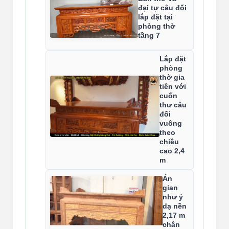
đại tự câu đối
lắp đặt tại
phòng thờ
tầng 7
Lắp đặt
phòng
thờ gia
tiên với
cuốn
thư câu
đối
vuông
theo
chiều
cao 2,4
m
Án
gian
như ý
dạ nền
2,17 m
chân