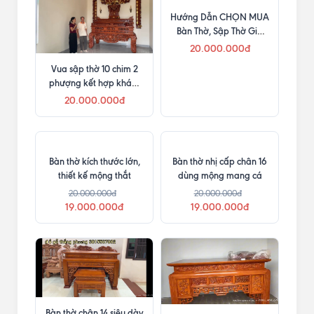
Lắp đặt phòng thờ gia
Phòng thờ rộng bao
tiên với cuốn thư câu đối
nhiêu thì đặt được bàn
vuông theo chiều cao 2,4
thờ chân 30 ?
20.000.000đ
20.000.000đ
m
Vua sập thờ 10 chim 2
Hướng Dẫn CHỌN MUA
phượng kết hợp khám
Bàn Thờ, Sập Thờ Gia
thờ, cuốn thư và câu đối
Tiên
20.000.000đ
20.000.000đ