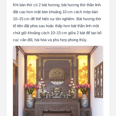
cần ưu tiên vị trí so với các đồ lễ khác để thể hiện sự
tôn kính, tốt nhất đặt ở trung tâm hoặc tạo sự đẳng
cấp và cân bằng.
Quy tắc an vị bàn thờ có 2 bát hương
Khi bàn thờ có 2 bát hương, bát hương thờ thần linh
đặt cao hơn mặt bàn khoảng 10 cm cách mép bàn
10–15 cm để thể hiện sự tôn nghiêm. Bát hương thờ
tổ tiên đặt phía sau hoặc thấp hơn bát thần linh một
chút giữ khoảng cách 10–15 cm giữa 2 bát để tạo bố
cục cân đối, hài hòa và phù hợp phong thủy.