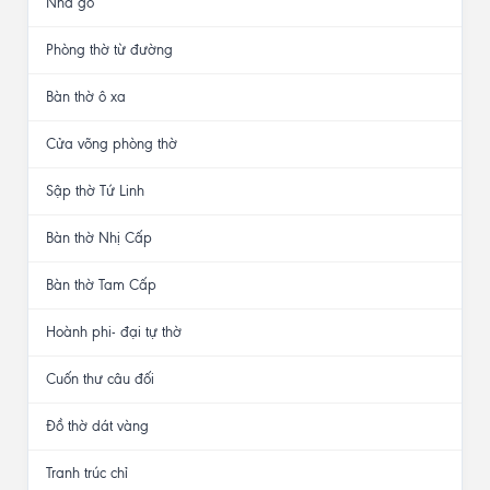
Án gian như ý dạ nền
2,17 m chân vuông 14
20.000.000đ
19.000.000đ
DANH MỤC SẢN PHẨM
Nhà gỗ
Phòng thờ từ đường
Bàn thờ ô xa
Cửa võng phòng thờ
Sập thờ Tứ Linh
Bàn thờ Nhị Cấp