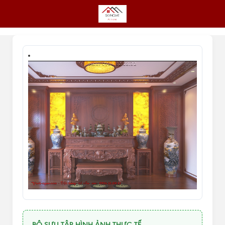
BỘ SƯU TẬP HÌNH ẢNH THỰC TẾ