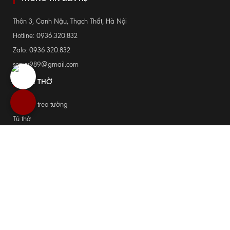
Hoành phi câu đối nhà thờ họ Ngô chữ: Trung hậu
gia thanh
14.250.000đ
THÔNG TIN LIÊN HỆ
Thôn 3, Canh Nậu, Thạch Thất, Hà Nội
Hotline: 0936.320.832
Zalo: 0936.320.832
sonvu989@gmail.com
BÀN THỜ
Bàn thờ treo tường