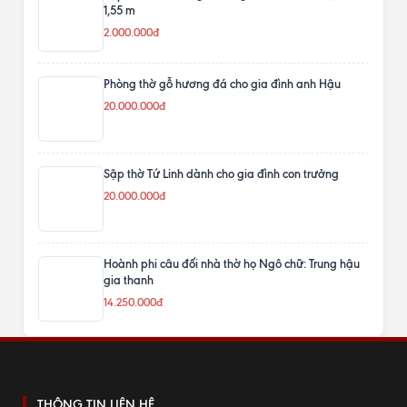
CÓ THỂ BẠN QUAN TÂM
Thiết kế bộ Tứ Linh tam cấp và khám thờ theo
phòng thờ thực tế
20.000.000đ
Sập thờ Mai Điểu gỗ hương đá kích thước 2,17 x
1,55 m
2.000.000đ
Phòng thờ gỗ hương đá cho gia đình anh Hậu
20.000.000đ
Sập thờ Tứ Linh dành cho gia đình con trưởng
20.000.000đ