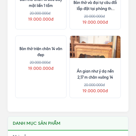
Bàn thờ kích thước lớn,
Bàn thờ nhị cấp chân 16
thiết kế mộng thắt
dùng mộng mang cá
20.000.000đ
20.000.000đ
19.000.000đ
19.000.000đ
Bàn thờ chân 14 siêu dày
Bàn thờ và đại tự câu đối
mặt liền 1 tấm
lắp đặt tại phòng thờ
20.000.000đ
tầng 7
20.000.000đ
19.000.000đ
19.000.000đ
Bàn thờ triện chân 14 vân
đẹp
20.000.000đ
19.000.000đ