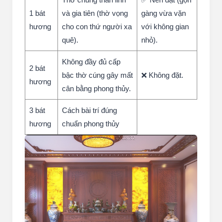
Số
lượng
Ý nghĩa & Phong
Có đặt không?
bát
thủy
hương
Thờ chung thần linh
✅ Nên đặt (gọn
1 bát
và gia tiên (thờ vọng
gàng vừa vặn
hương
cho con thứ người xa
với không gian
quê).
nhỏ).
Không đầy đủ cấp
2 bát
bậc thờ cúng gây mất
❌ Không đặt.
hương
cân bằng phong thủy.
3 bát
Cách bài trí đúng
hương
chuẩn phong thủy