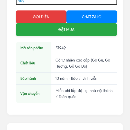
thủy
GỌI ĐIỆN
CHAT ZALO
ĐẶT MUA
Mã sản phẩm
BT949
Gỗ tự nhiên cao cấp (Gỗ Gụ, Gỗ
Chất liệu
Hương, Gỗ Gõ Đỏ)
Bảo hành
10 năm - Bảo trì vĩnh viễn
Miễn phí lắp đặt tại nhà nội thành
Vận chuyển
/ Toàn quốc