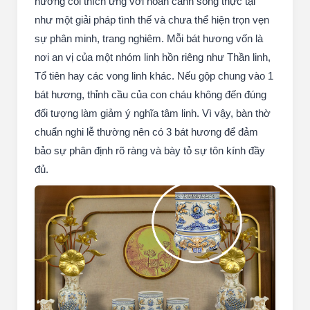
1 bát hương trên bàn là giải pháp tạm thời ?
Nếu gia chủ không đặt nặng tín ngưỡng thì thờ 1 bát
hương coi thích ứng với hoàn cảnh sống thực tại
như một giải pháp tình thế và chưa thể hiện trọn vẹn
sự phân minh, trang nghiêm. Mỗi bát hương vốn là
nơi an vị của một nhóm linh hồn riêng như Thần linh,
Tổ tiên hay các vong linh khác. Nếu gộp chung vào 1
bát hương, thỉnh cầu của con cháu không đến đúng
đối tượng làm giảm ý nghĩa tâm linh. Vì vậy, bàn thờ
chuẩn nghi lễ thường nên có 3 bát hương để đảm
bảo sự phân định rõ ràng và bày tỏ sự tôn kính đầy
đủ.