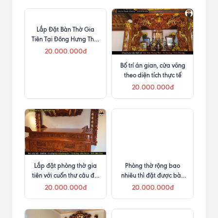
Sản phẩm tương tự cùng danh mục
Lắp Đặt Bàn Thờ Gia
Bố trí án gian, cửa võng
Tiên Tại Đông Hưng Thái
theo diện tích thực tế
Bình
20.000.000đ
20.000.000đ