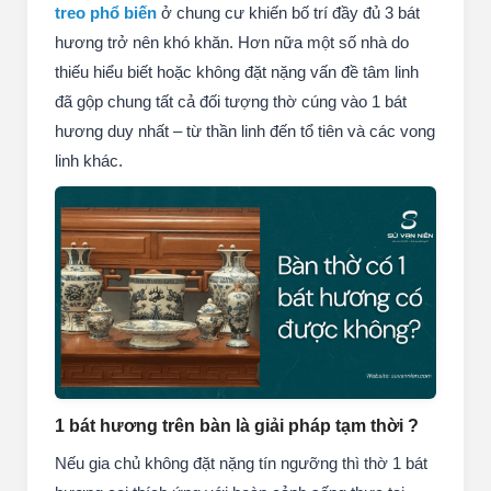
bên trái thờ vong linh trẻ chưa lập nhà như bà cô, ông
mãnh. Do đó khi chỉ thờ 1 bát hương, gia chủ cần
xác định rõ mục đích thờ cúng để đảm bảo phù hợp
về phong thủy và tâm linh. Tại các căn hộ nhỏ hay
nhà phố nội đường phụng tự bị giới hạn.
Bàn thờ
treo phổ biến
ở chung cư khiến bố trí đầy đủ 3 bát
hương trở nên khó khăn. Hơn nữa một số nhà do
thiếu hiểu biết hoặc không đặt nặng vấn đề tâm linh
đã gộp chung tất cả đối tượng thờ cúng vào 1 bát
hương duy nhất – từ thần linh đến tổ tiên và các vong
linh khác.