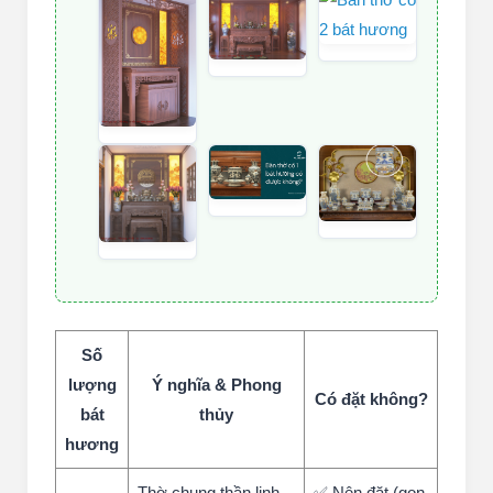
BỘ SƯU TẬP HÌNH ẢNH THỰC TẾ