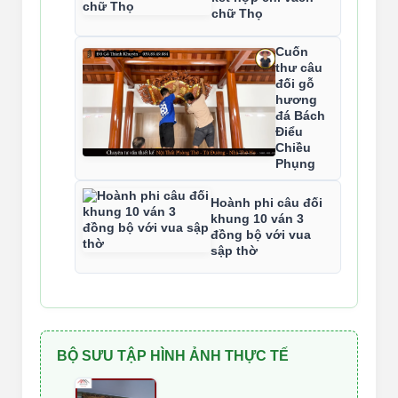
chữ Thọ
Cuốn
thư câu
đối gỗ
hương
đá Bách
Điểu
Chiều
Phụng
Hoành phi câu đối
khung 10 ván 3
đồng bộ với vua
sập thờ
BỘ SƯU TẬP HÌNH ẢNH THỰC TẾ