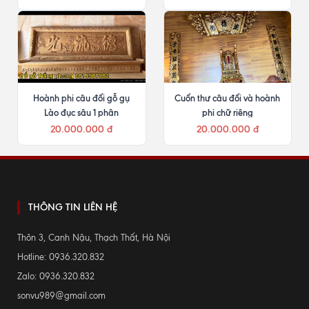
Hoành phi câu đối gỗ gụ
Cuốn thư câu đối và hoành
Lào đục sâu 1 phân
phi chữ riêng
20.000.000 đ
20.000.000 đ
THÔNG TIN LIÊN HỆ
Thôn 3, Canh Nậu, Thạch Thất, Hà Nội
Hotline: 0936.320.832
Zalo: 0936.320.832
sonvu989@gmail.com