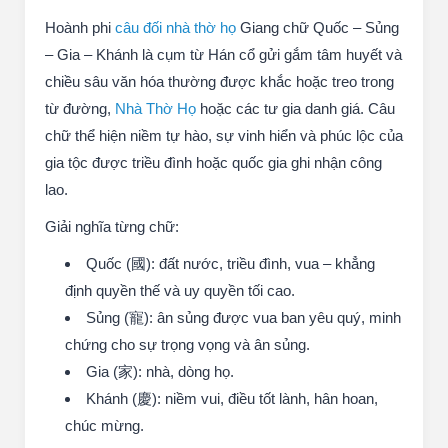
Hoành phi
câu đối nhà thờ họ
Giang chữ Quốc – Sủng
– Gia – Khánh là cụm từ Hán cổ gửi gắm tâm huyết và
chiều sâu văn hóa thường được khắc hoặc treo trong
từ đường,
Nhà Thờ Họ
hoặc các tư gia danh giá. Câu
chữ thể hiện niềm tự hào, sự vinh hiển và phúc lộc của
gia tộc được triều đình hoặc quốc gia ghi nhận công
lao.
Giải nghĩa từng chữ:
Quốc (國): đất nước, triều đình, vua – khẳng
định quyền thế và uy quyền tối cao.
Sủng (寵): ân sủng được vua ban yêu quý, minh
chứng cho sự trọng vọng và ân sủng.
Gia (家): nhà, dòng họ.
Khánh (慶): niềm vui, điều tốt lành, hân hoan,
chúc mừng.