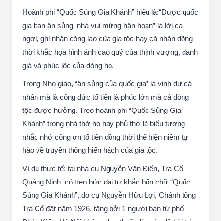
Hoành phi “Quốc Sủng Gia Khánh” hiểu là:“Được quốc
gia ban ân sủng, nhà vui mừng hân hoan” là lời ca
ngợi, ghi nhận công lao của gia tộc hay cá nhân đồng
thời khắc họa hình ảnh cao quý của thịnh vượng, danh
giá và phúc lộc của dòng họ.
Trong Nho giáo, “ân sủng của quốc gia” là vinh dự cá
nhân mà là công đức tổ tiên là phúc lớn mà cả dòng
tộc được hưởng. Treo hoành phi “Quốc Sủng Gia
Khánh” trong nhà thờ họ hay phủ thờ là biểu tượng
nhắc nhớ công ơn tổ tiên đồng thời thể hiện niềm tự
hào về truyền thống hiển hách của gia tộc.
Ví dụ thực tế: tại nhà cụ Nguyễn Văn Điển, Trà Cổ,
Quảng Ninh, có treo bức đại tự khắc bốn chữ “Quốc
Sủng Gia Khánh”, do cụ Nguyễn Hữu Lợi, Chánh tổng
Trà Cổ đặt năm 1926, tặng bởi 1 người bạn từ phố