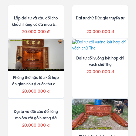
Lắp đại tự và câu đối cho
Đại tự chữ Đức gia truyền tự
khách hàng cũ đã mua bàn
thờ Như Ý
20.000.000 đ
20.000.000 đ
Đại tự cối vuông kết hợp chỉ
vách chữ Thọ
20.000.000 đ
Phòng thờ hậu lâu kết hợp
án gian như ý, cuốn thư câu
đối và cửa võng
20.000.000 đ
Đại tự và đôi câu đối lòng
mo ôm cột gỗ hương đá
20.000.000 đ