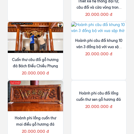
Thiết kế hệ thống đại tự,
câu đối và cửa võng trong
phòng thờ
20.000.000 đ
Hoành phi câu đối khung 10
ván 3 đồng bộ với vua sập
thờ
20.000.000 đ
Cuốn thư câu đối gỗ hương
đá Bách Điểu Chiều Phụng
20.000.000 đ
Hoành phi câu đối lồng
cuốn thư sen gỗ hương đá
20.000.000 đ
Hoành phi lồng cuốn thư
mai điểu gỗ hương đá
20.000.000 đ