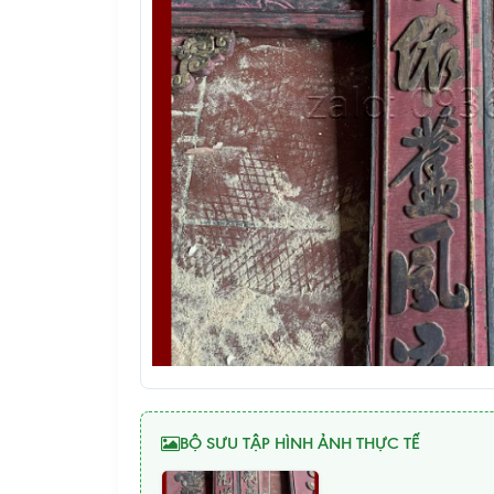
BỘ SƯU TẬP HÌNH ẢNH THỰC TẾ