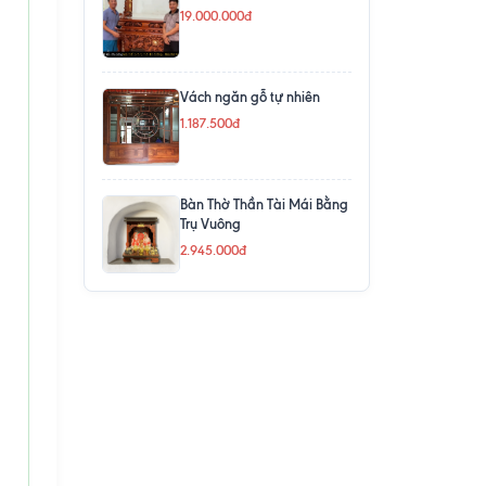
19.000.000đ
Vách ngăn gỗ tự nhiên
1.187.500đ
Bàn Thờ Thần Tài Mái Bằng
Trụ Vuông
2.945.000đ