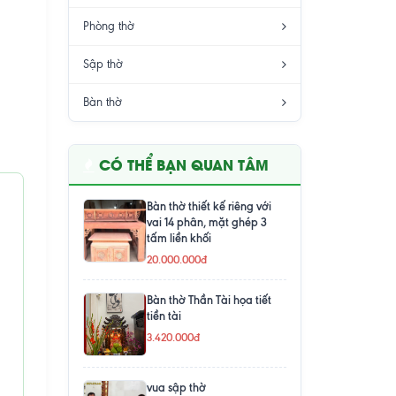
Phòng thờ
Sập thờ
Bàn thờ
CÓ THỂ BẠN QUAN TÂM
Bàn thờ thiết kế riêng với
vai 14 phân, mặt ghép 3
tấm liền khối
20.000.000đ
Bàn thờ Thần Tài họa tiết
tiền tài
3.420.000đ
vua sập thờ