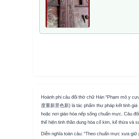
Hoành phi câu đối thờ chữ Hán “Phạm mô y 
度重新景色新) là tác phẩm thư pháp kết tinh giá trị
hoặc nơi giáo hóa nếp sống chuẩn mực. Câu đối 
thể hiện tinh thần dung hòa cổ kim, kế thừa và s
Diễn nghĩa toàn câu: “Theo chuẩn mực xưa giữ p