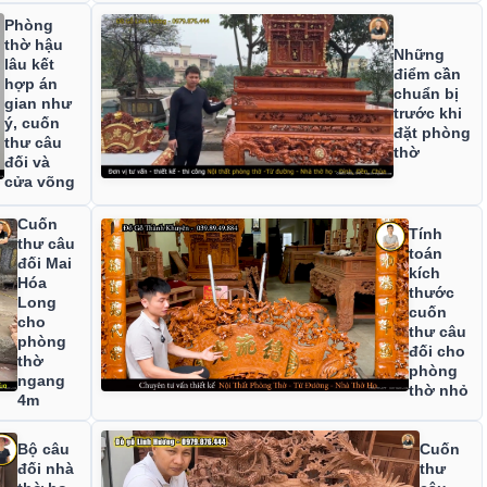
Phòng
thờ hậu
Những
lâu kết
điểm cần
hợp án
chuẩn bị
gian như
trước khi
ý, cuốn
đặt phòng
thư câu
thờ
đối và
cửa võng
Cuốn
Tính
thư câu
toán
đối Mai
kích
Hóa
thước
Long
cuốn
cho
thư câu
phòng
đối cho
thờ
phòng
ngang
thờ nhỏ
4m
Bộ câu
Cuốn
đối nhà
thư