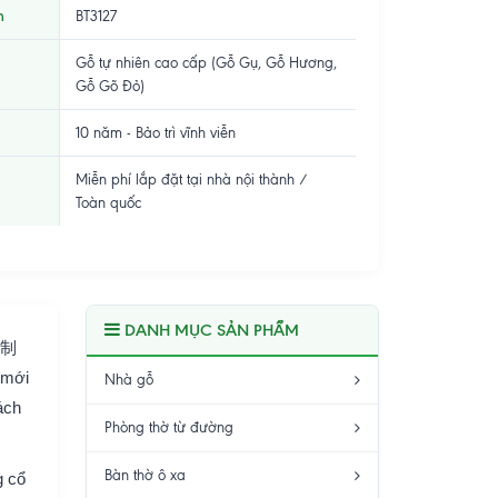
m
BT3127
Gỗ tự nhiên cao cấp (Gỗ Gụ, Gỗ Hương,
Gỗ Gõ Đỏ)
10 năm - Bảo trì vĩnh viễn
Miễn phí lắp đặt tại nhà nội thành /
Toàn quốc
DANH MỤC SẢN PHẨM
，制
 mới
Nhà gỗ
ách
Phòng thờ từ đường
Bàn thờ ô xa
g cổ