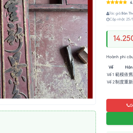
4
Bàn Th
Tác giả:
Cập nhật: 25/
14.25
Hoành phi câu
Vế
Hán
Vế 1
範模依舊
Vế 2
制度重新
G