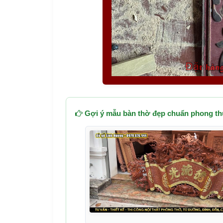
Gợi ý mẫu bàn thờ đẹp chuẩn phong th