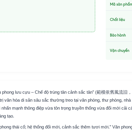
Mã sản phẩ
Chất liệu
Bảo hành
Vận chuyển
cựu phong lưu cựu – Chế độ trùng tân cảnh sắc tân” (範模依舊風流旧
 văn hóa di sản sâu sắc thường treo tại văn phòng, thư phòng, nhà
nhấn mạnh thông điệp vừa tôn trọng truyền thống vừa đổi mới cải c
áng tạo.
hong thái cổ; hệ thống đổi mới, cảnh sắc thêm tươi mới.” Văn phon