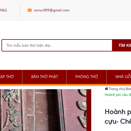
 Nội)
sonvu989@gmail.com
TÌM K
SẬP THỜ
BÀN THỜ PHẬT
PHÒNG THỜ
NHÀ GỖ
Trang chủ
Bà
Hoành phi câu đ
Hoành p
cựu- Chế