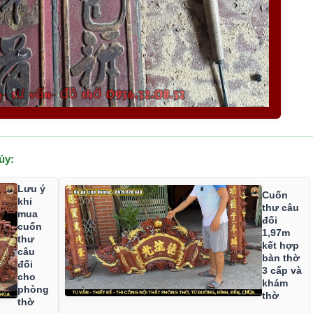
ủy:
Lưu ý
Cuốn
khi
thư câu
mua
đối
cuốn
1,97m
thư
kết hợp
câu
bàn thờ
đối
3 cấp và
cho
khám
phòng
thờ
thờ