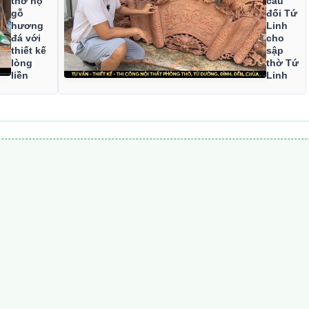
thờ họ
câu
gỗ
đối Tứ
hương
Linh
đá với
cho
thiết kế
sập
lòng
thờ Tứ
liền
Linh