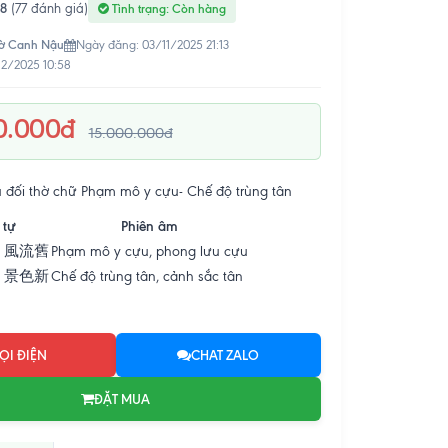
.8
(77 đánh giá)
Tình trạng: Còn hàng
ờ Canh Nậu
Ngày đăng: 03/11/2025 21:13
12/2025 10:58
0.000đ
15.000.000đ
 đối thờ chữ Phạm mô y cựu- Chế độ trùng tân
 tự
Phiên âm
 風流舊
Phạm mô y cựu, phong lưu cựu
 景色新
Chế độ trùng tân, cảnh sắc tân
ỌI ĐIỆN
CHAT ZALO
ĐẶT MUA