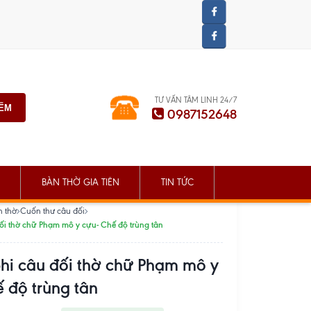
TƯ VẤN TÂM LINH 24/7
IẾM
0987152648
BÀN THỜ GIA TIÊN
TIN TỨC
n thờ
Cuốn thư câu đối
ối thờ chữ Phạm mô y cựu- Chế độ trùng tân
hi câu đối thờ chữ Phạm mô y
 độ trùng tân