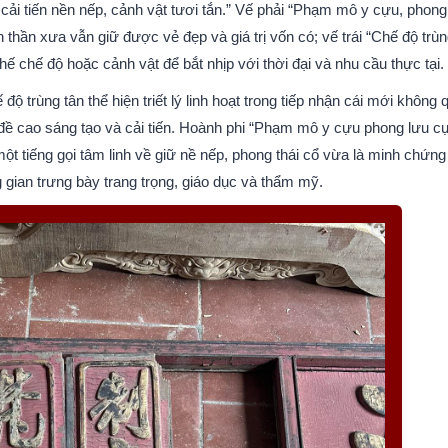
u; cải tiến nền nếp, cảnh vật tươi tắn.” Vế phải “Phạm mô y cựu, phong
 thần xưa vẫn giữ được vẻ đẹp và giá trị vốn có; vế trái “Chế độ trù
ế chế độ hoặc cảnh vật để bắt nhịp với thời đại và nhu cầu thực tại.
trùng tân thể hiện triết lý linh hoạt trong tiếp nhận cái mới không 
ời đề cao sáng tạo và cải tiến. Hoành phi “Phạm mô y cựu phong lưu c
ột tiếng gọi tâm linh về giữ nề nếp, phong thái cổ vừa là minh chứng
g gian trưng bày trang trọng, giáo dục và thẩm mỹ.