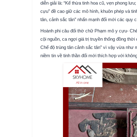
diễn giải là: “Kế thừa tinh hoa cũ, vẹn phong lư
cựu” đề cao giữ các mô hình, khuôn phép và tinh
tân, cảnh sắc tân” nhấn mạnh đổi mới các quy ch
Hoành phi câu đối thờ chữ Phạm mô y cựu- Chế độ 
cội nguồn, ca ngợi giá trị truyền thống đồng th
Chế độ trùng tân cảnh sắc tân” vì vậy vừa như m
niềm tin về tinh thần đổi mới thích hợp với khôn