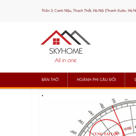
Thôn 3, Canh Nậu, Thạch Thất, Hà Nội (Thanh Xuân, Hà N
BÀN THỜ
HOÀNH PHI CÂU ĐỐI