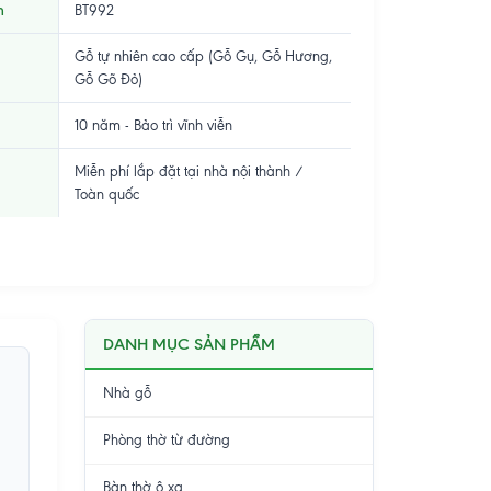
m
BT992
Gỗ tự nhiên cao cấp (Gỗ Gụ, Gỗ Hương,
Gỗ Gõ Đỏ)
10 năm - Bảo trì vĩnh viễn
Miễn phí lắp đặt tại nhà nội thành /
Toàn quốc
DANH MỤC SẢN PHẨM
Nhà gỗ
Phòng thờ từ đường
Bàn thờ ô xa