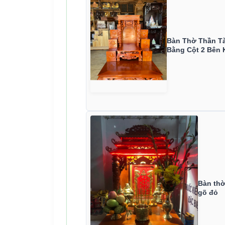
Bàn Thờ Thần Tà
Bằng Cột 2 Bên
Bàn thờ
gõ đỏ