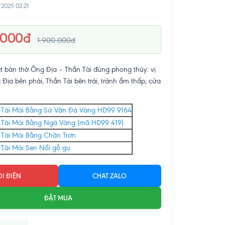
/2025 02:21
.000đ
1.900.000đ
 bàn thờ Ông Địa – Thần Tài đúng phong thủy: vị
ng Địa bên phải, Thần Tài bên trái, tránh ẩm thấp, cửa
 Tài Mái Bằng Sứ Vân Đá Vàng HD99 9164
 Tài Mái Bằng Ngà Vàng (mã HD99 419)
 Tài Mái Bằng Chân Trơn
Tài Mái Sen Nổi gỗ gụ
I ĐIỆN
CHAT ZALO
ĐẶT MUA