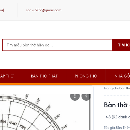
ội)
sonvu989@gmail.com
TÌM K
SẬP THỜ
BÀN THỜ PHẬT
PHÒNG THỜ
NHÀ GỖ
Trang chủ
Bàn th
Bàn thờ 
4.8
(92 đánh g
Bàn Thờ
Tác giả: