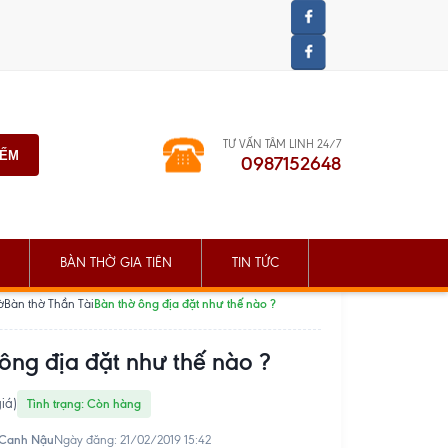
TƯ VẤN TÂM LINH 24/7
IẾM
0987152648
BÀN THỜ GIA TIÊN
TIN TỨC
Bàn thờ ông địa đặt như thế nào ?
ờ
Bàn thờ Thần Tài
ông địa đặt như thế nào ?
iá)
Tình trạng: Còn hàng
 Canh Nậu
Ngày đăng: 21/02/2019 15:42