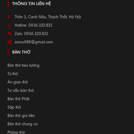
THÔNG TIN LIÊN HỆ
Thôn 3, Canh Nậu, Thạch Thất, Hà Nội
Hotline: 0936.320.832
Zalo: 0936.320.832
sonvu989@gmail.com
BÀN THỜ
Bàn thờ treo tường
Tủ thờ
Án gian thờ
Tư vấn bàn thờ
Bàn thờ Phật
Sập thờ
Bàn thờ gia tiên
Bàn thờ chung cư
Phòng thờ