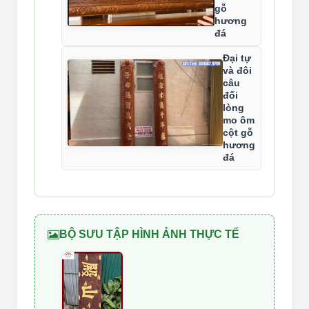
gỗ
hương
đá
Đại tự
và đôi
câu
đối
lòng
mo ôm
cột gỗ
hương
đá
BỘ SƯU TẬP HÌNH ẢNH THỰC TẾ