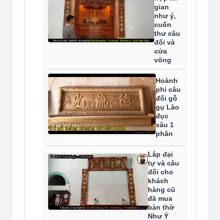
gian
như ý,
cuốn
thư câu
đối và
cửa
võng
Hoành
phi câu
đối gỗ
gụ Lào
đục
sâu 1
phân
Lắp đại
tự và câu
đối cho
khách
hàng cũ
đã mua
bàn thờ
Như Ý