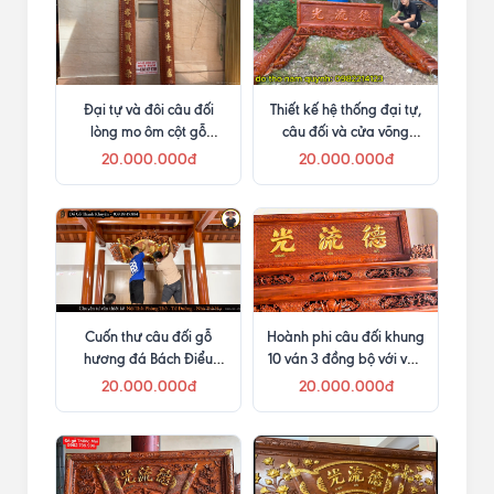
Đại tự và đôi câu đối
Thiết kế hệ thống đại tự,
lòng mo ôm cột gỗ
câu đối và cửa võng
hương đá
trong phòng thờ
20.000.000đ
20.000.000đ
Cuốn thư câu đối gỗ
Hoành phi câu đối khung
hương đá Bách Điểu
10 ván 3 đồng bộ với vua
Chiều Phụng
sập thờ
20.000.000đ
20.000.000đ