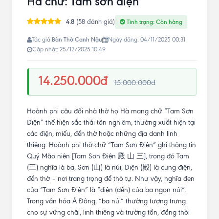
Hà chữ: Tam sơn điện
4.8
(58 đánh giá)
Tình trạng: Còn hàng
Bàn Thờ Canh Nậu
Tác giả:
Ngày đăng: 04/11/2025 00:31
Cập nhật: 25/12/2025 10:49
14.250.000đ
15.000.000đ
Hoành phi câu đối nhà thờ họ Hà mang chữ “Tam Sơn
Điện” thể hiện sắc thái tôn nghiêm, thường xuất hiện tại
các điện, miếu, đền thờ hoặc những địa danh linh
thiêng. Hoành phi thờ chữ “Tam Sơn Điện” ghi thông tin
Quý Mão niên [Tam Sơn Điện 殿 山 三], trong đó Tam
(三) nghĩa là ba, Sơn (山) là núi, Điện (殿) là cung điện,
đền thờ – nơi trang trọng để thờ tự. Như vậy, nghĩa đen
của “Tam Sơn Điện” là “điện (đền) của ba ngọn núi”.
Trong văn hóa Á Đông, “ba núi” thường tượng trưng
cho sự vững chãi, linh thiêng và trường tồn, đồng thời