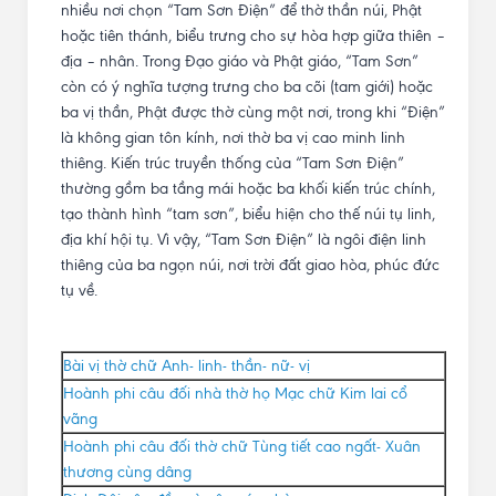
nhiều nơi chọn “Tam Sơn Điện” để thờ thần núi, Phật
hoặc tiên thánh, biểu trưng cho sự hòa hợp giữa thiên –
địa – nhân. Trong Đạo giáo và Phật giáo, “Tam Sơn”
còn có ý nghĩa tượng trưng cho ba cõi (tam giới) hoặc
ba vị thần, Phật được thờ cùng một nơi, trong khi “Điện”
là không gian tôn kính, nơi thờ ba vị cao minh linh
thiêng. Kiến trúc truyền thống của “Tam Sơn Điện”
thường gồm ba tầng mái hoặc ba khối kiến trúc chính,
tạo thành hình “tam sơn”, biểu hiện cho thế núi tụ linh,
địa khí hội tụ. Vì vậy, “Tam Sơn Điện” là ngôi điện linh
thiêng của ba ngọn núi, nơi trời đất giao hòa, phúc đức
tụ về.
Bài vị thờ chữ Anh- linh- thần- nữ- vị
Hoành phi câu đối nhà thờ họ Mạc chữ Kim lai cổ
vãng
Hoành phi câu đối thờ chữ Tùng tiết cao ngất- Xuân
thương cùng dâng