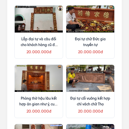
Lắp đại tự và câu đối
Đại tự chữ Đức gia
cho khách hàng cũ đã
truyền tự
mua bàn thờ Như Ý
20.000.000đ
20.000.000đ
Phòng thờ hậu lâu kết
Đại tự cối vuông kết hợp
hợp án gian như ý, cuốn
chỉ vách chữ Thọ
thư câu đối và cửa võng
20.000.000đ
20.000.000đ