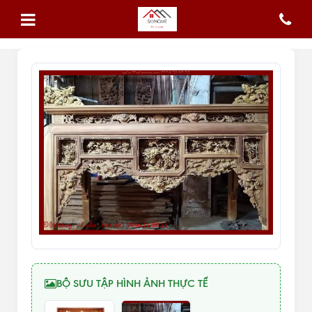
BỘ SƯU TẬP HÌNH ẢNH THỰC TẾ