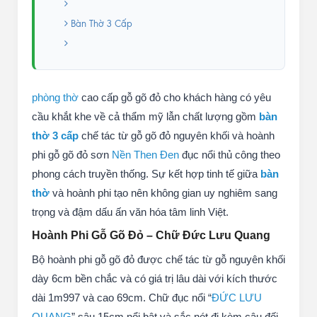
Bàn Thờ 3 Cấp
phòng thờ
cao cấp gỗ gõ đỏ cho khách hàng có yêu
cầu khắt khe về cả thẩm mỹ lẫn chất lượng gồm
bàn
thờ 3 cấp
chế tác từ gỗ gõ đỏ nguyên khối và hoành
phi gỗ gõ đỏ sơn
Nền Then Đen
đục nổi thủ công theo
phong cách truyền thống. Sự kết hợp tinh tế giữa
bàn
thờ
và hoành phi tạo nên không gian uy nghiêm sang
trọng và đậm dấu ấn văn hóa tâm linh Việt.
Hoành Phi Gỗ Gõ Đỏ – Chữ Đức Lưu Quang
Bộ hoành phi gỗ gõ đỏ được chế tác từ gỗ nguyên khối
dày 6cm bền chắc và có giá trị lâu dài với kích thước
dài 1m997 và cao 69cm. Chữ đục nổi “
ĐỨC LƯU
QUANG
” sâu 15cm nổi bật và sắc nét đi kèm câu đối