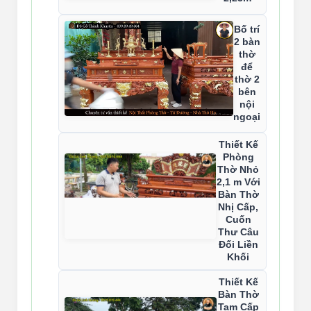
Bố trí
2 bàn
thờ
để
thờ 2
bên
nội
ngoại
Thiết Kế
Phòng
Thờ Nhỏ
2,1 m Với
Bàn Thờ
Nhị Cấp,
Cuốn
Thư Câu
Đối Liền
Khối
Thiết Kế
Bàn Thờ
Tam Cấp