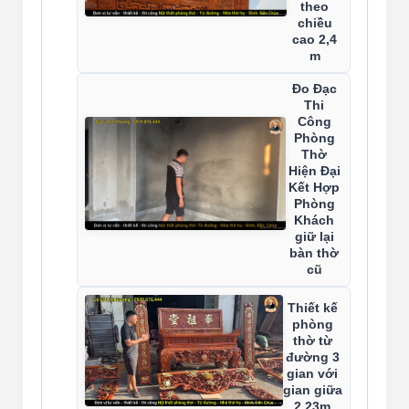
theo
chiều
cao 2,4
m
Đo Đạc
Thi
Công
Phòng
Thờ
Hiện Đại
Kết Hợp
Phòng
Khách
giữ lại
bàn thờ
cũ
Thiết kế
phòng
thờ từ
đường 3
gian với
gian giữa
2,23m