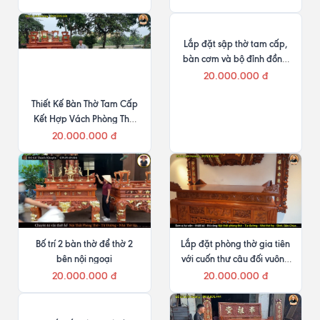
Lắp đặt sập thờ tam cấp,
bàn cơm và bộ đỉnh đồng
cho anh Thiện tại Hồng
20.000.000 đ
Bàng, Hải Phòng
Thiết Kế Bàn Thờ Tam Cấp
Kết Hợp Vách Phòng Thờ
Kết Hợp Cuốn Thư Câu Đối
20.000.000 đ
Bố trí 2 bàn thờ để thờ 2
Lắp đặt phòng thờ gia tiên
bên nội ngoại
với cuốn thư câu đối vuông
theo chiều cao 2,4 m
20.000.000 đ
20.000.000 đ