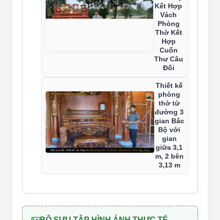
Kết Hợp
Vách
Phòng
Thờ Kết
Hợp
Cuốn
Thư Câu
Đối
Thiết kế
phòng
thờ từ
đường 3
gian Bắc
Bộ với
gian
giữa 3,1
m, 2 bên
3,13 m
BỘ SƯU TẬP HÌNH ẢNH THỰC TẾ