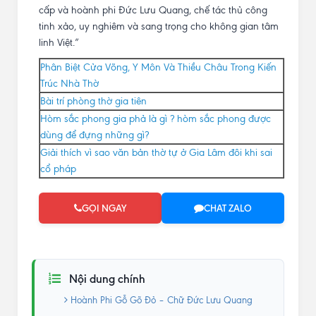
cấp và hoành phi Đức Lưu Quang, chế tác thủ công
tinh xảo, uy nghiêm và sang trọng cho không gian tâm
linh Việt.”
Phân Biệt Cửa Võng, Y Môn Và Thiều Châu Trong Kiến
Trúc Nhà Thờ
Bài trí phòng thờ gia tiên
Hòm sắc phong gia phả là gì ? hòm sắc phong được
dùng để đựng những gì?
Giải thích vì sao văn bản thờ tự ở Gia Lâm đôi khi sai
cổ pháp
GỌI NGAY
CHAT ZALO
Nội dung chính
Hoành Phi Gỗ Gõ Đỏ – Chữ Đức Lưu Quang