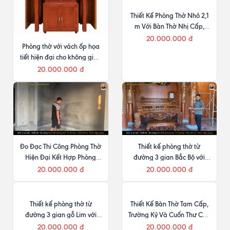
Thiết Kế Phòng Thờ Nhỏ 2,1
m Với Bàn Thờ Nhị Cấp,
Cuốn Thư Câu Đối Liền Khối
20.000.000 đ
Phòng thờ với vách ốp họa
tiết hiện đại cho không gian
ngang 5m
20.000.000 đ
Đo Đạc Thi Công Phòng Thờ
Thiết kế phòng thờ từ
Hiện Đại Kết Hợp Phòng
đường 3 gian Bắc Bộ với
Khách giữ lại bàn thờ cũ
gian giữa 3,1 m, 2 bên 3,13
20.000.000 đ
20.000.000 đ
m
Thiết kế phòng thờ từ
Thiết Kế Bàn Thờ Tam Cấp,
đường 3 gian gỗ Lim với
Trường Kỷ Và Cuốn Thư Câu
gian giữa 2,57 m
Đối Trong Không Gian 9m
20.000.000 đ
20.000.000 đ