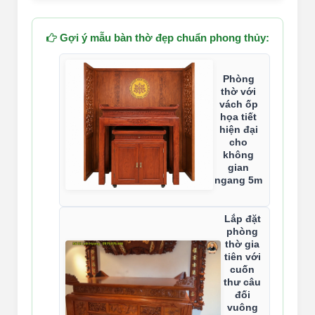
Gợi ý mẫu bàn thờ đẹp chuẩn phong thủy:
Phòng
thờ với
vách ốp
họa tiết
hiện đại
cho
không
gian
ngang 5m
Lắp đặt
phòng
thờ gia
tiên với
cuốn
thư câu
đối
vuông