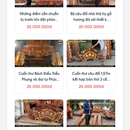
Những điểm cần chuẩn
Bộ câu đối nhà thờ họ gỗ
bị trước khi đặt phòng
hương đá với thiết kế
thờ
lòng liền
20.000.000đ
20.000.000đ
Cuốn thư Bách Điểu Triều
Cuốn thư câu đối 1,97m
Phụng và đại tự Phúc
kết hợp bàn thờ 3 cấp
Trạch Vĩnh Tồn cùng cửa
và khám thờ
20.000.000đ
20.000.000đ
võng, câu đối