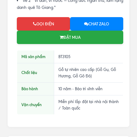
vế 2 " Vì dân, vì nước — công đức ngàn thu, làm rạng
danh quê Tô Giang."
GỌI ĐIỆN
CHAT ZALO
ĐẶT MUA
Mã sản phẩm
BT3105
Gỗ tự nhiên cao cấp (Gỗ Gụ, Gỗ
Chất liệu
Hương, Gỗ Gõ Đỏ)
Bảo hành
10 năm - Bảo trì vĩnh viễn
Miễn phí lắp đặt tại nhà nội thành
Vận chuyển
/ Toàn quốc