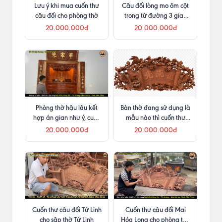
Lưu ý khi mua cuốn thư
Câu đối lòng mo ôm cột
câu đối cho phòng thờ
trong từ đường 3 gian
tại Gia Lai
20.000.000đ
20.000.000đ
Phòng thờ hậu lâu kết
Bàn thờ đang sử dụng là
hợp án gian như ý, cuốn
mẫu nào thì cuốn thư
thư câu đối và cửa võng
mẫu tương ứng
20.000.000đ
20.000.000đ
Cuốn thư câu đối Tứ Linh
Cuốn thư câu đối Mai
cho sập thờ Tứ Linh
Hóa Long cho phòng thờ