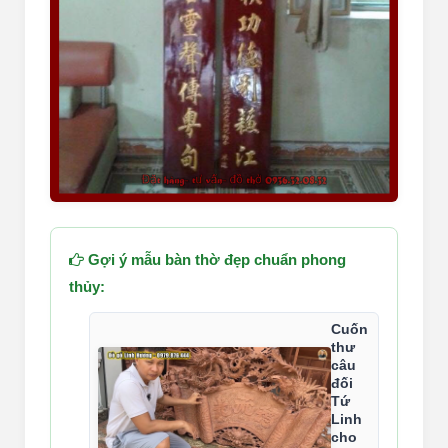
Gợi ý mẫu bàn thờ đẹp chuẩn phong
thủy:
Cuốn
thư
câu
đối
Tứ
Linh
cho