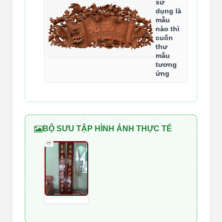
sử
dụng là
mẫu
nào thì
cuốn
thư
mẫu
tương
ứng
BỘ SƯU TẬP HÌNH ẢNH THỰC TẾ