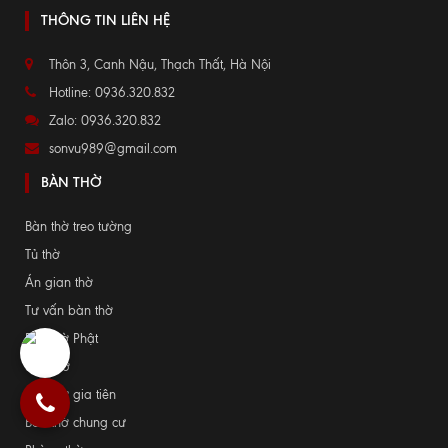
THÔNG TIN LIÊN HỆ
Thôn 3, Canh Nậu, Thạch Thất, Hà Nội
Hotline: 0936.320.832
Zalo: 0936.320.832
sonvu989@gmail.com
BÀN THỜ
Bàn thờ treo tường
Tủ thờ
Án gian thờ
Tư vấn bàn thờ
Bàn thờ Phật
Sập thờ
Bàn thờ gia tiên
Bàn thờ chung cư