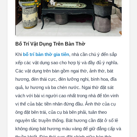
Bố Trí Vật Dụng Trên Bàn Thờ
Khi
bố trí bàn thờ gia tiên
, nhà cần chú ý đến sắp
xếp các vật dụng sao cho hợp lý và đầy đủ ý nghĩa.
Các vật dụng trên bàn gồm ngai thờ, ảnh thờ, bát
hương, đèn thái cực, đèn lưỡng nghi, bình hoa, đĩa
quả, lư hương và ba chén nước. Ngai thờ đặt sát
vách với bài vị người cao nhất trong nhà để tôn vinh
vị thế của bậc tiền nhân đứng đầu. Ảnh thờ của cụ
ông đặt bên trái, của cụ bà bên phải, tuân theo
nguyên tắc truyền thống. Bát hương cần đặt ở số lẻ
không dùng bát hương màu vàng để giữ đẳng cấp và
thuần khiết. Đèn thái cực đặt chính giữa bàn thờ,