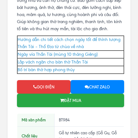
trong nhà và căn hộ chung cư. Bao gồm cách sắp xếp
bát hương, ảnh thờ, đèn thái cực, đèn lưỡng nghi, bình
hoa, mâm quả, lư hương, cùng hoành phi và câu đối.
Giúp không gian thờ trang nghiêm, thanh tịnh, tôn kính
tổ tiên và thu hút may mắn, tài lộc cho gia đình.
Hướng dẫn chi tiết cách chọn ngày tốt để thỉnh tượng
Thần Tài – Thổ Địa từ chùa về nhà
Ngày vía Thần Tài (mùng 10 tháng Giêng)
Lắp vách ngăn cho bàn thờ Thần Tài
Bố trí bàn thờ hợp phong thủy
GỌI ĐIỆN
CHAT ZALO
ĐẶT MUA
Mã sản phẩm
BT984
Gỗ tự nhiên cao cấp (Gỗ Gụ, Gỗ
Chất liệu