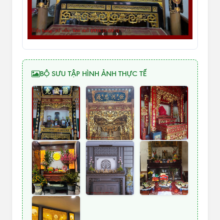
BỘ SƯU TẬP HÌNH ẢNH THỰC TẾ