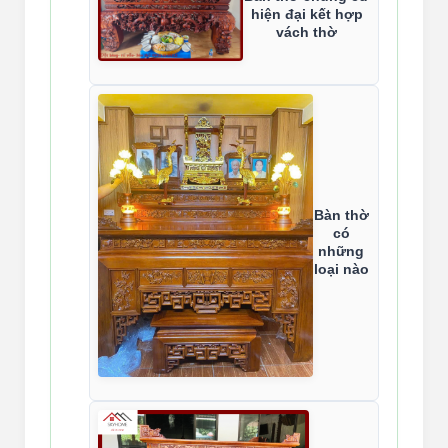
hiện đại kết hợp
vách thờ
Bàn thờ
có
những
loại nào