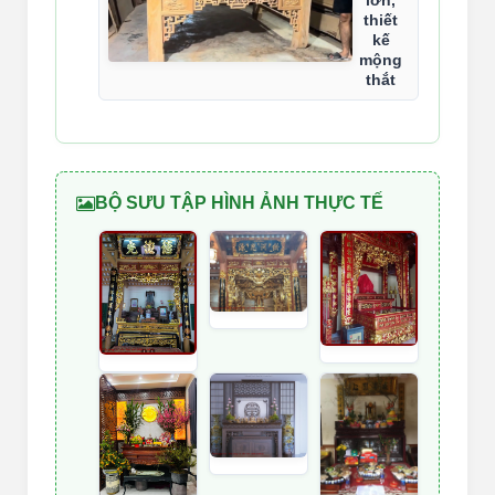
lớn,
thiết
kế
mộng
thắt
BỘ SƯU TẬP HÌNH ẢNH THỰC TẾ