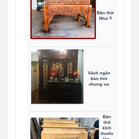
Bàn thờ
Như Ý
Vách ngăn
bàn thờ
chung cư
Bàn
thờ
kích
thước