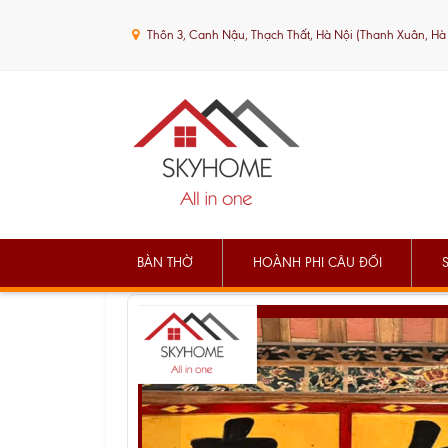
Thôn 3, Canh Nậu, Thạch Thất, Hà Nội (Thanh Xuân, Hà
BÀN THỜ
HOÀNH PHI CÂU ĐỐI