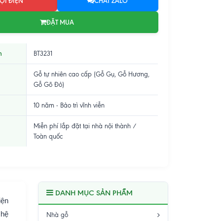
ỌI ĐIỆN
CHAT ZALO
ĐẶT MUA
m
BT3231
Gỗ tự nhiên cao cấp (Gỗ Gụ, Gỗ Hương,
Gỗ Gõ Đỏ)
10 năm - Bảo trì vĩnh viễn
Miễn phí lắp đặt tại nhà nội thành /
Toàn quốc
DANH MỤC SẢN PHẨM
iện
 hệ
Nhà gỗ