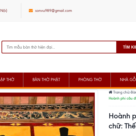
 Nội)
sonvu989@gmail.com
TÌM K
SẬP THỜ
BÀN THỜ PHẬT
PHÒNG THỜ
NHÀ GỖ
Trang chủ
Bà
Hoành phi câu đ
Hoành p
chữ: Th