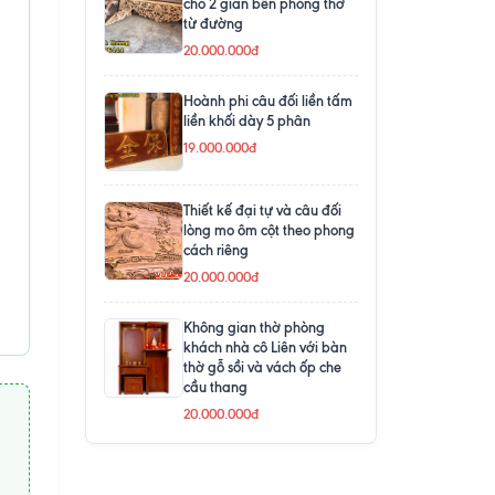
cho 2 gian bên phòng thờ
từ đường
20.000.000đ
Hoành phi câu đối liền tấm
liền khối dày 5 phân
19.000.000đ
Thiết kế đại tự và câu đối
lòng mo ôm cột theo phong
cách riêng
20.000.000đ
Không gian thờ phòng
khách nhà cô Liên với bàn
thờ gỗ sồi và vách ốp che
cầu thang
20.000.000đ