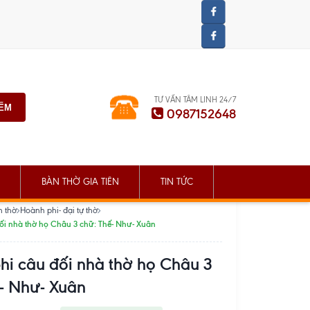
TƯ VẤN TÂM LINH 24/7
IẾM
0987152648
BÀN THỜ GIA TIÊN
TIN TỨC
n thờ
Hoành phi- đại tự thờ
ối nhà thờ họ Châu 3 chữ: Thế- Như- Xuân
hi câu đối nhà thờ họ Châu 3
ế- Như- Xuân