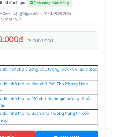
.8
(81 đánh giá)
Tình trạng: Còn hàng
ờ Canh Nậu
Ngày đăng: 03/11/2025 21:26
12/2025 10:48
0.000đ
15.000.000đ
 đối thờ chữ Đường cấu tương thừa/Cù lao vị báo
u đối nhà thờ họ Kim chữ Phú Thọ Khang Ninh-
c
 đối nhà thờ họ Mã chữ Kì tồn giả trường- Khắc
hậu
 đối nhà thờ họ Bạch chữ Hương trung tín đổi-
iêng