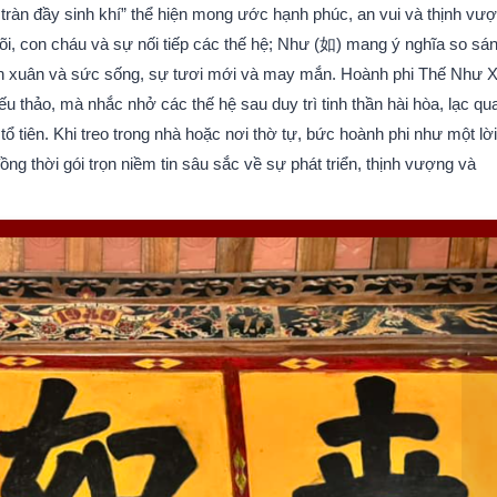
 tràn đầy sinh khí” thể hiện mong ước hạnh phúc, an vui và thịnh vư
dõi, con cháu và sự nối tiếp các thế hệ; Như (如) mang ý nghĩa so sán
anh xuân và sức sống, sự tươi mới và may mắn. Hoành phi Thế Như 
ếu thảo, mà nhắc nhở các thế hệ sau duy trì tinh thần hài hòa, lạc qu
tổ tiên. Khi treo trong nhà hoặc nơi thờ tự, bức hoành phi như một lời
ng thời gói trọn niềm tin sâu sắc về sự phát triển, thịnh vượng và