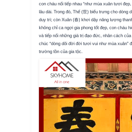
con cháu nối tiếp nhau “như mùa xuân tươi đẹp,
lâu dài. Trong đó, Thế (世) biểu trưng cho dòng 
duy trì; còn Xuân (春) khơi dậy năng lượng th
không chỉ ca ngợi gia phong tốt đẹp, con cháu hi
và tiếp nối những giá trị đạo đức, nhân cách của 
chúc “dòng dõi đời đời tươi vui như mùa xuân” đồ
trường tồn của gia tộc.