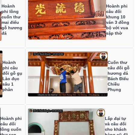
Hoành
Hoành phi
phi lồng
câu đối
cuốn thư
khung 10
mai điểu
ván 3 đồng
gỗ hương
bộ với vua
đá
sập thờ
Hoành
Cuốn thư
phi câu
câu đối gỗ
đối gỗ gụ
hương đá
Lào đục
Bách Điểu
sâu 1
Chiều
phân
Phụng
Hoành phi
Lắp đại tự
câu đối
và câu đối
lồng cuốn
cho khách
thư sen
hàng cũ đã