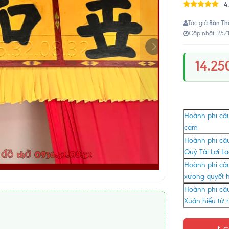
4
Bàn Th
Tác giả:
Cập nhật: 25/
14.25
Hoành phi câu
cảm
Hoành phi câ
Quý Tài Lợi Lạ
Hoành phi câu
xương quyết 
Hoành phi câu
Xuân hiếu từ r