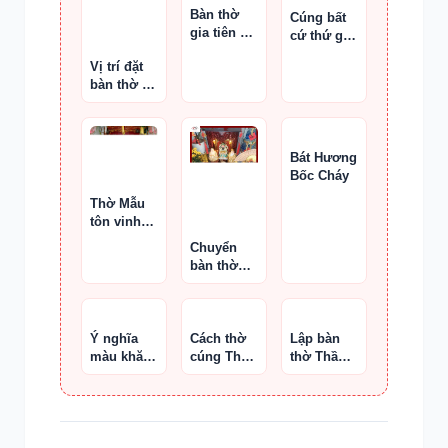
Bàn thờ
Cúng bất
gia tiên có
cứ thứ gì
quỷ ngự
được
Vị trí đặt
không ?
không
bàn thờ và
cách chọn
nơi thờ
cúng hợp
phong
Bát Hương
thủy
Bốc Cháy
Thờ Mẫu
tôn vinh
các vị
Chuyển
thánh mẫu
bàn thờ
Thần Tài
sang quán
mới
Ý nghĩa
Cách thờ
Lập bàn
màu khăn
cúng Thần
thờ Thần
tang trong
Tài – Thổ
Tài đúng
tang lễ
Địa
Việt