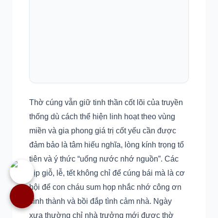
Nên giữ lại bàn thờ cũ nếu:
Ý nghĩa văn hóa & tâm linh Hoành phi câu
đối
Khi nào dùng Ngai/Ỷ thờ và giá gương
Lưu ý khi sắp xếp vật phẩm trên bàn
Thờ cúng vẫn giữ tinh thần cốt lõi của truyền
thống dù cách thể hiện linh hoạt theo vùng
miền và gia phong giá trị cốt yếu cần được
đảm bảo là tâm hiếu nghĩa, lòng kính trọng tổ
tiên và ý thức “uống nước nhớ nguồn”. Các
dịp giỗ, lễ, tết không chỉ để cúng bái mà là cơ
hội để con cháu sum họp nhắc nhớ công ơn
sinh thành và bồi đắp tình cảm nhà. Ngày
xưa thường chỉ nhà trưởng mới được thờ