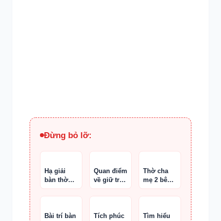
Đừng bỏ lỡ:
Hạ giải
Quan điểm
Thờ cha
bàn thờ
về giữ tro
mẹ 2 bên
Thần Tài
cốt trong
trong cùng
cũ
nhà
một nhà
Bài trí bàn
Tích phúc
Tìm hiểu