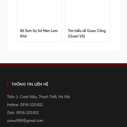
Bộ Tam Sự Sứ Men Lam
Tìm hiểu về Quan Công
Khử
(Quan Vũ)
THÔNG TIN LIÊN HỆ
Thôn 3, Canh Nậu, Thạch Thất, Hà Nội
Hotline: 0936.320.832
Zalo: 0936.320.832
sonvu989@gmail.com