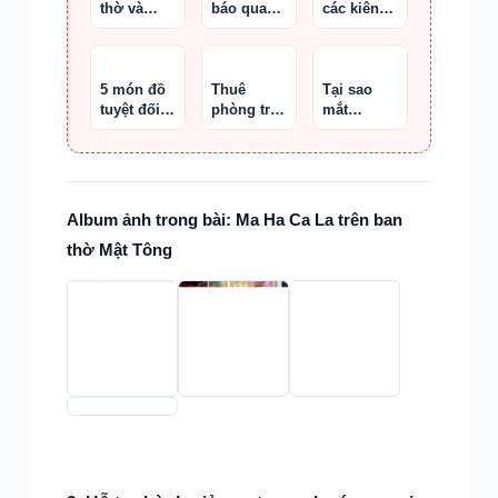
thờ và
báo quan
các kiêng
cắm
trọng hơn
kỵ quan
hương
tiền bạc
trọng
cho gia
không
trong 49
đình
ngày có
5 món đồ
Thuê
Tại sao
tang
tuyệt đối
phòng trọ
mắt
không nên
có sẵn bàn
thường
mua khi đi
thờ ?
không
du lịch
thấy linh
hồn hay
quỷ thần?
Album ảnh trong bài: Ma Ha Ca La trên ban
thờ Mật Tông