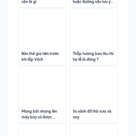
căn là gì
hoặc đường cần lưu ý
gì ?
Bàn thờ gia tiên trước
Thắp hương bao lâu thì
khi lắp Vách
hạ lễ là đúng ?
Mang bát nhang lên
So sánh đồ thờ xưa và
máy bay có được
nay
không?