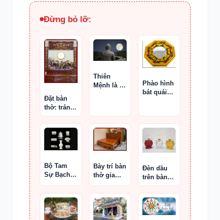
Đừng bỏ lỡ:
Thiên
Phào hình
Mệnh là gì
bát quái
?
Đặt bàn
nhà hàng
thờ: tránh
xóm chiếu
ngược
vào phòng
hướng
thờ
nhà, gần
phòng vệ
sinh hay
bếp
Bộ Tam
Bày trí bàn
Đèn dầu
Sự Bạch
thờ gia
trên bàn
Ngọc
tiên chuẩn
thờ
Thiên
Hương