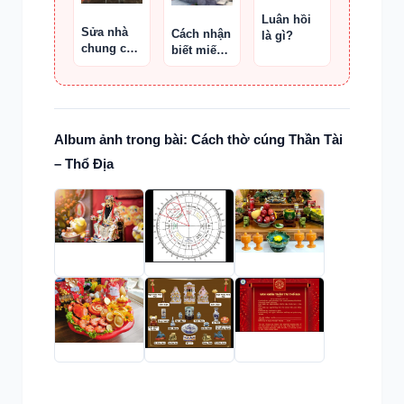
Luân hồi
Sửa nhà
Cách nhận
là gì?
chung cư
biết miếu
có cần
thờ có linh
cúng
hay không
không
qua bố
cục Long–
Minh
Album ảnh trong bài: Cách thờ cúng Thần Tài
đường–
– Thổ Địa
Hậu Sơn