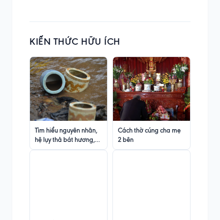
KIẾN THỨC HỮU ÍCH
Tìm hiểu nguyên nhân,
Cách thờ cúng cha mẹ
hệ lụy thả bát hương,
2 bên
đồ thờ xuống sông hồ
và cách xử lý