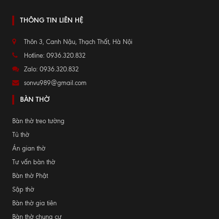
THÔNG TIN LIÊN HỆ
Thôn 3, Canh Nậu, Thạch Thất, Hà Nội
Hotline: 0936.320.832
Zalo: 0936.320.832
sonvu989@gmail.com
BÀN THỜ
Bàn thờ treo tường
Tủ thờ
Án gian thờ
Tư vấn bàn thờ
Bàn thờ Phật
Sập thờ
Bàn thờ gia tiên
Bàn thờ chung cư