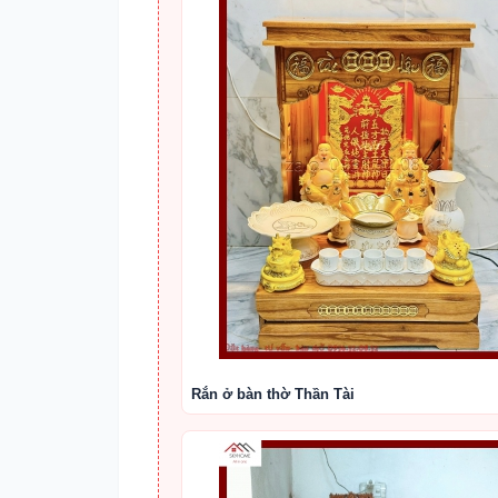
Rắn ở bàn thờ Thần Tài