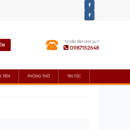
TƯ VẤN TÂM LINH 24/7
IẾM
0987152648
 TIÊN
PHÒNG THỜ
TIN TỨC