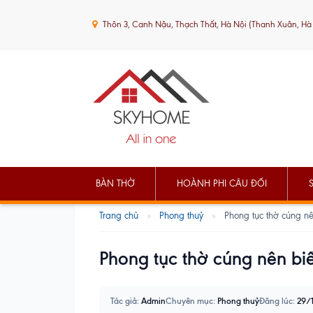
Thôn 3, Canh Nậu, Thạch Thất, Hà Nội (Thanh Xuân, Hà
BÀN THỜ
HOÀNH PHI CÂU ĐỐI
Trang chủ
»
Phong thuỷ
»
Phong tục thờ cúng nê
Phong tục thờ cúng nên bi
Tác giả:
Admin
Chuyên mục:
Phong thuỷ
Đăng lúc:
29/