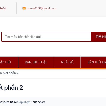
 Nội)
sonvu989@gmail.com
TÌM K
SẬP THỜ
BÀN THỜ PHẬT
NHÀ GỖ
BÀN THỜ GIA
n biết phần 2
ết phần 2
12/2025 06:57
Cập nhật:
11/06/2026