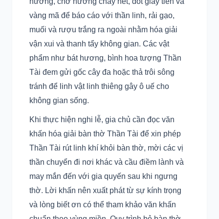
hương, chờ hương cháy hết, đốt giấy tiền và
vàng mã để báo cáo với thần linh, rải gạo,
muối và rượu trắng ra ngoài nhằm hóa giải
vận xui và thanh tẩy không gian. Các vật
phẩm như bát hương, bình hoa tượng Thần
Tài đem gửi gốc cây đa hoặc thả trôi sông
tránh để linh vật linh thiêng gây ô uế cho
không gian sống.
Khi thực hiện nghi lễ, gia chủ cần đọc văn
khấn hóa giải bàn thờ Thần Tài để xin phép
Thần Tài rút linh khí khỏi bàn thờ, mời các vị
thần chuyển đi nơi khác và cầu điềm lành và
may mắn đến với gia quyến sau khi ngưng
thờ. Lời khấn nên xuất phát từ sự kính trọng
và lòng biết ơn có thể tham khảo văn khấn
chuẩn theo vùng miền. Quy trình bỏ bàn thờ