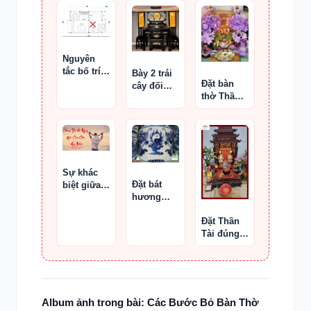
Hà Bá
Nguyên
tắc bố trí
Bày 2 trái
Đặt bàn
giường
cây đối
thờ Thần
ngủ gần
xứng trên
Tài – Ông
phòng thờ
bàn thờ
Địa chuẩn
phong
thủy
Sự khác
Đặt bát
biệt giữa
hương
ngày sinh
đúng
và ngày
Đặt Thần
phong
mất
Tài đúng
thủy
phong
thủy
Album ảnh trong bài: Các Bước Bỏ Bàn Thờ