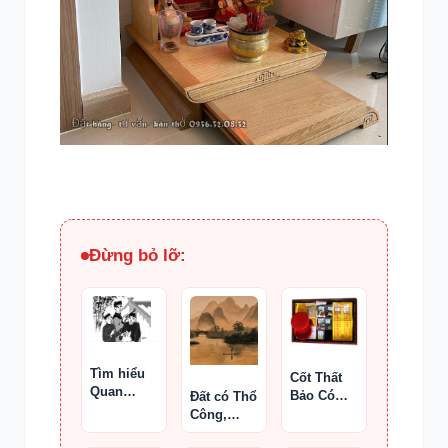
Đừng bỏ lỡ:
Tìm hiểu
Cốt Thất
Quan
Bảo Có
Đất có Thổ
Hoàng Tư
Tác Dụng
Công,
Thế Nào ?
sông có