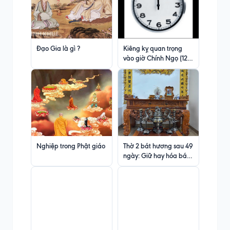
Đạo Gia là gì ?
Kiêng kỵ quan trọng
vào giờ Chính Ngọ (12
giờ trưa)
Nghiệp trong Phật giáo
Thờ 2 bát hương sau 49
ngày: Giữ hay hóa bát
hương