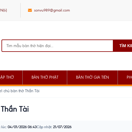
 Nội)
sonvu989@gmail.com
TÌM K
SẬP THỜ
BÀN THỜ PHẬT
BÀN THỜ GIA TIÊN
PH
rì chú bàn thờ Thần Tài
 Thần Tài
 lúc:
04/01/2026 06:43
Cập nhật:
21/07/2026