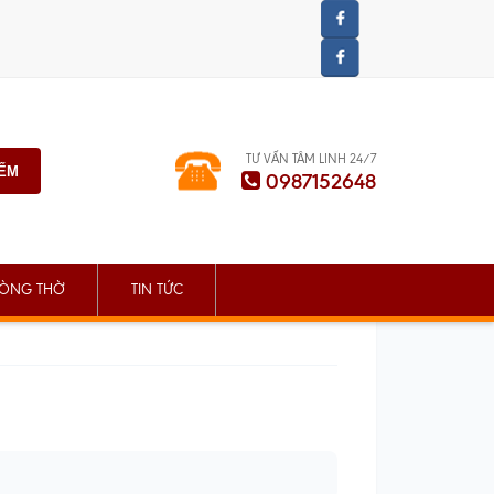
TƯ VẤN TÂM LINH 24/7
IẾM
0987152648
ÒNG THỜ
TIN TỨC