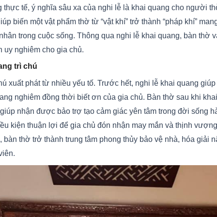
hực tế, ý nghĩa sâu xa của nghi lễ là khai quang cho người thờ
 giúp biến một vật phẩm thờ từ “vật khí” trở thành “pháp khí” mang
ủ nhân trong cuộc sống. Thông qua nghi lễ khai quang, bàn thờ
an uy nghiêm cho gia chủ.
ang trì chú
hú xuất phát từ nhiều yếu tố. Trước hết, nghi lễ khai quang giú
trang nghiêm đồng thời biết ơn của gia chủ. Bàn thờ sau khi kha
inh giúp nhận được bảo trợ tạo cảm giác yên tâm trong đời sống 
điều kiện thuận lợi để gia chủ đón nhận may mắn và thịnh vượng
ị, bàn thờ trở thành trung tâm phong thủy bảo vệ nhà, hóa giải 
viên.