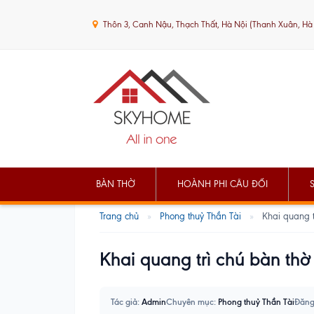
Thôn 3, Canh Nậu, Thạch Thất, Hà Nội (Thanh Xuân, Hà
BÀN THỜ
HOÀNH PHI CÂU ĐỐI
Trang chủ
»
Phong thuỷ Thần Tài
»
Khai quang t
Khai quang trì chú bàn thờ
Tác giả:
Admin
Chuyên mục:
Phong thuỷ Thần Tài
Đăng