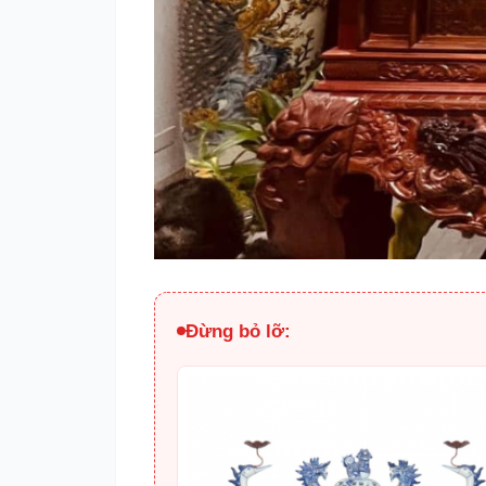
Đừng bỏ lỡ: