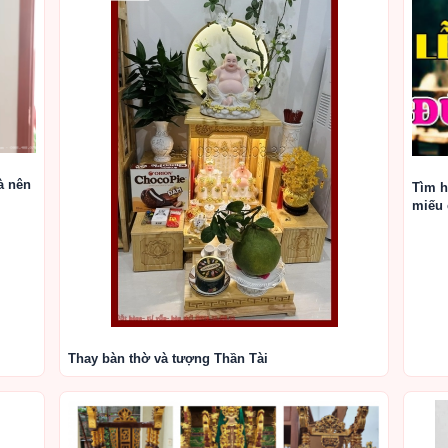
à nên
Tìm hi
miếu 
Thay bàn thờ và tượng Thần Tài