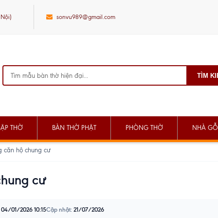
 Nội)
sonvu989@gmail.com
TÌM K
SẬP THỜ
BÀN THỜ PHẬT
PHÒNG THỜ
NHÀ GỖ
g căn hộ chung cư
chung cư
04/01/2026 10:15
Cập nhật:
21/07/2026