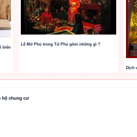
Lễ Mở Phủ trong Tứ Phủ gồm những gì ?
ổ biến
Dịch 
n hộ chung cư