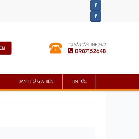
TƯ VẤN TÂM LINH 24/7
IẾM
0987152648
BÀN THỜ GIA TIÊN
TIN TỨC