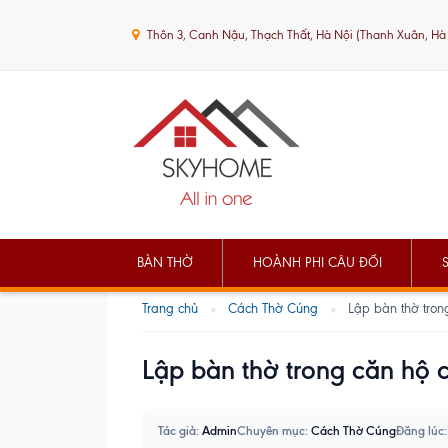
Thôn 3, Canh Nậu, Thạch Thất, Hà Nội (Thanh Xuân, Hà
BÀN THỜ
HOÀNH PHI CÂU ĐỐI
Trang chủ
»
Cách Thờ Cúng
»
Lập bàn thờ tron
Lập bàn thờ trong căn hộ 
Tác giả:
Admin
Chuyên mục:
Cách Thờ Cúng
Đăng lúc: