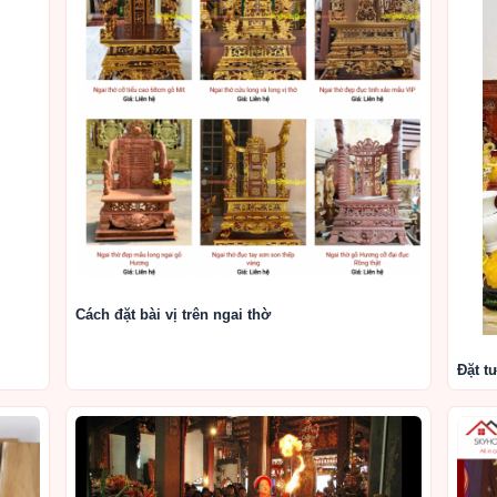
Cách đặt bài vị trên ngai thờ
Đặt t