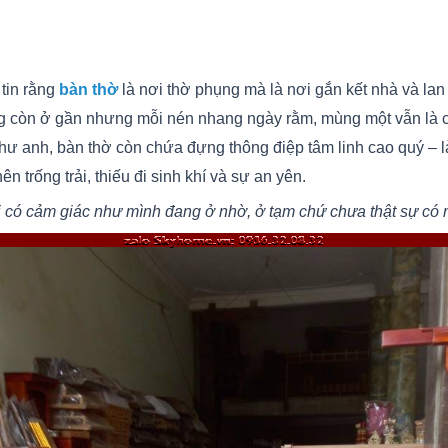
tin rằng
bàn thờ
là nơi thờ phụng mà là nơi gắn kết nhà và lan 
ông còn ở gần nhưng mỗi nén nhang ngày rằm, mùng một vẫn là 
ư anh, bàn thờ còn chứa đựng thông điệp tâm linh cao quý – là
n trống trải, thiếu đi sinh khí và sự an yên.
i có cảm giác như mình đang ở nhờ, ở tạm chứ chưa thật sự có 