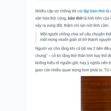
Nhiều cặp vợ chồng trẻ coi
lập bàn thờ
là 
văn hóa thờ cúng,
bàn thờ
là linh hồn của 
xảy ra xung đột, thậm chí rạn nứt tình cảm.
Một người chồng chia sẻ câu chuyện th
một mong muốn giản dị trở thành nguyên
Người vợ cho rằng khi cả bố mẹ 2 bên đều
chung” – cô tin rằng thờ thần linh hay thổ
không hiểu rõ nguồn gốc hay ý nghĩa nên t
gian còn nhiều quan trọng hơn phải lo. Từ đ