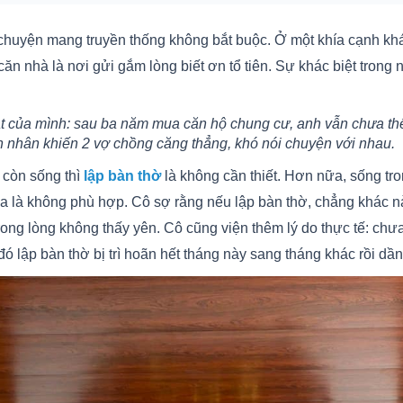
chuyện mang truyền thống không bắt buộc. Ở một khía cạnh khá
căn nhà là nơi gửi gắm lòng biết ơn tổ tiên. Sự khác biệt trong
ật của mình: sau ba năm mua căn hộ chung cư, anh vẫn chưa t
 nhân khiến 2 vợ chồng căng thẳng, khó nói chuyện với nhau.
 còn sống thì
lập bàn thờ
là không cần thiết. Hơn nữa, sống tr
 địa là không phù hợp. Cô sợ rằng nếu lập bàn thờ, chẳng khác 
rong lòng không thấy yên. Cô cũng viện thêm lý do thực tế: ch
ó lập bàn thờ bị trì hoãn hết tháng này sang tháng khác rồi dần