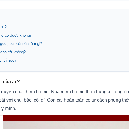
ai ?
nhà có được không?
goại, con cái nên làm gì?
ranh cãi không?
i thì sao?
n của ai ?
 quyền của chính bố mẹ. Nhà mình bố mẹ thờ chung ai cũng đồng
 cãi với chú, bác, cô, dì. Con cái hoàn toàn có tư cách phụng t
 ý mình.