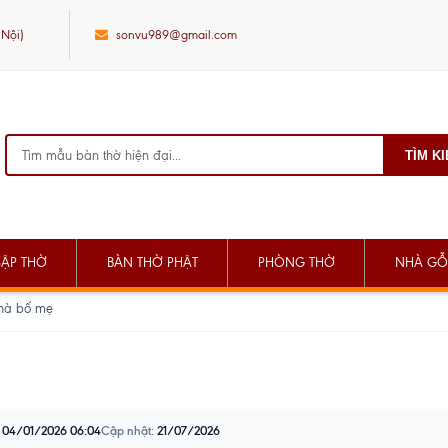
 Nội)
sonvu989@gmail.com
TÌM K
SẬP THỜ
BÀN THỜ PHẬT
PHÒNG THỜ
NHÀ GỖ
nhà bố mẹ
04/01/2026 06:04
Cập nhật:
21/07/2026