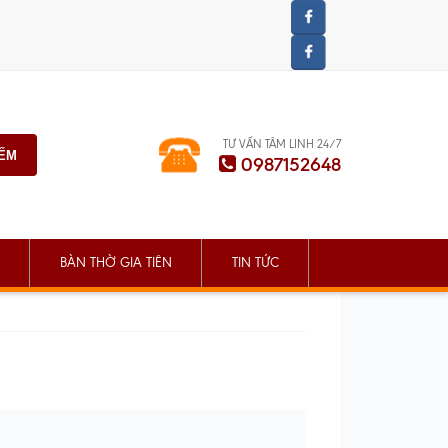
TƯ VẤN TÂM LINH 24/7
IẾM
0987152648
BÀN THỜ GIA TIÊN
TIN TỨC