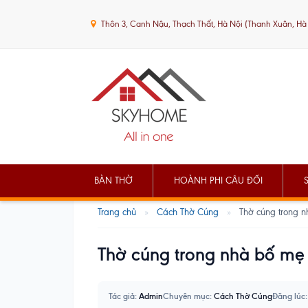
Thôn 3, Canh Nậu, Thạch Thất, Hà Nội (Thanh Xuân, Hà
BÀN THỜ
HOÀNH PHI CÂU ĐỐI
Trang chủ
»
Cách Thờ Cúng
»
Thờ cúng trong 
Thờ cúng trong nhà bố mẹ
Tác giả:
Admin
Chuyên mục:
Cách Thờ Cúng
Đăng lúc: