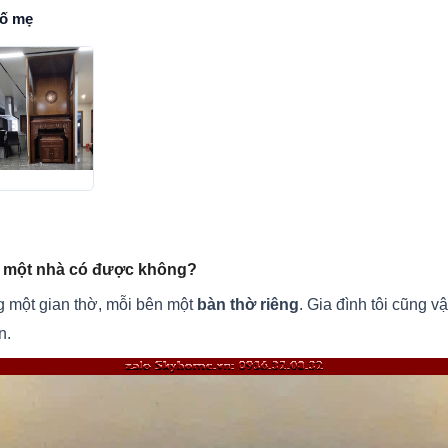
bố mẹ
g một nhà có được không?
g một gian thờ, mỗi bên một
bàn thờ riêng
. Gia đình tôi cũng v
n.