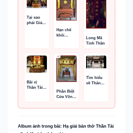
cách
Phật
Tại sao
phải Giải
bản điện
Hạn chế
trong điện
khói
Long Mã
thờ
nhang
Tinh Thần
bám trần
nhà
Tìm hiểu
Bài vị
về Thánh
Thần Tài –
Cô Năm
Phân Biệt
Thổ Địa, ý
Suối Lân
Cửa Võng,
nghĩa,
Y Môn Và
cách đặt,
Thiều
các loại
Châu
bài vị
Album ảnh trong bài: Hạ giải bàn thờ Thần Tài