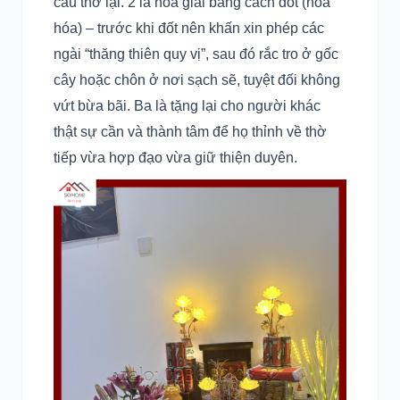
cầu thờ lại. 2 là hóa giải bằng cách đốt (hỏa
hóa) – trước khi đốt nên khấn xin phép các
ngài “thăng thiên quy vị”, sau đó rắc tro ở gốc
cây hoặc chôn ở nơi sạch sẽ, tuyệt đối không
vứt bừa bãi. Ba là tặng lại cho người khác
thật sự cần và thành tâm để họ thỉnh về thờ
tiếp vừa hợp đạo vừa giữ thiện duyên.