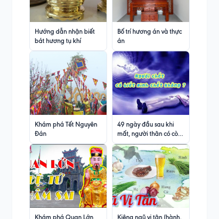
Hướng dẫn nhận biết
Bố trí hương án và thực
bát hương tụ khí
án
Khám phá Tết Nguyên
49 ngày đầu sau khi
Đán
mất, người thân có còn
ở nhà không?
Khám phá Quan Lớn
Kiêng ngũ vị tân (hành,