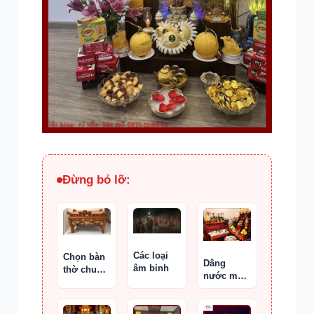
Đừng bỏ lỡ:
Các loại
Chọn bàn
Dâng
âm binh
thờ chung
nước màu
cư hợp
đỏ và vật
diện tích
phẩm đỏ
và phong
lên thần