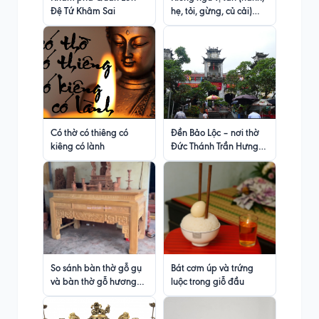
Đệ Tứ Khâm Sai
hẹ, tỏi, gừng, củ cải)
trong tu hành và niệm
Phật
Có thờ có thiêng có
Đền Bảo Lộc – nơi thờ
kiêng có lành
Đức Thánh Trần Hưng
Đạo Vương
So sánh bàn thờ gỗ gụ
Bát cơm úp và trứng
và bàn thờ gỗ hương
luộc trong giỗ đầu
đá: Nên chọn loại gỗ
nào?