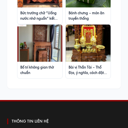
Bức trướng chữ “Uống
Bánh chưng – món ăn
nước nhớ nguồn” kết
truyền thống
hợp câu đối lòng mo
ôm cột cho nhà gỗ 3
gian
Bố trí không gian thờ
Bài vị Thần Tài – Thổ
chuẩn
Địa, ý nghĩa, cách đặt,
các loại bài vị
THÔNG TIN LIÊN HỆ