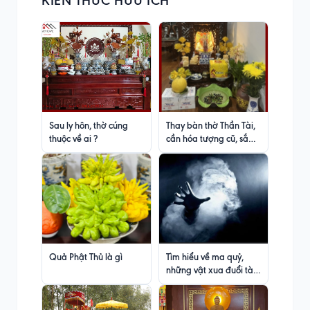
KIẾN THỨC HỮU ÍCH
Sau ly hôn, thờ cúng
Thay bàn thờ Thần Tài,
thuộc về ai ?
cần hóa tượng cũ, sắp
xếp bát hương cân đối
Quả Phật Thủ là gì
Tìm hiểu về ma quỷ,
những vật xua đuổi tà
khí