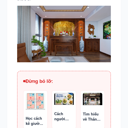
Đừng bỏ lỡ:
Cách
Tìm hiểu
Học cách
người
về Thánh
kê giường
Công giáo
Cô Năm