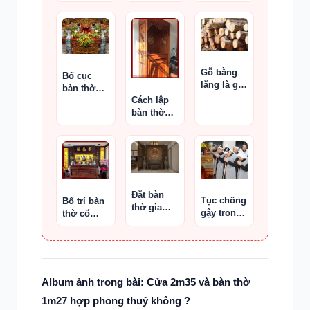
ngủ chuẩn
Việt tưởng
Suối Lân
nhớ tổ tiên
Gỗ bằng
Bố cục
lăng là gì
bàn thờ
?
Cách lập
‘tiền lư
bàn thờ
hậu đỉnh’
cha mẹ
Đặt bàn
Tục chống
Bố trí bàn
thờ gia
gậy trong
thờ cổ
đình đúng
tang lễ
truyền
phong
thủy
Album ảnh trong bài: Cửa 2m35 và bàn thờ
1m27 hợp phong thuỷ không ?