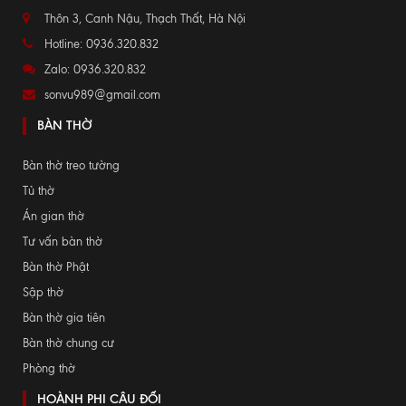
Thôn 3, Canh Nậu, Thạch Thất, Hà Nội
Hotline: 0936.320.832
Zalo: 0936.320.832
sonvu989@gmail.com
BÀN THỜ
Bàn thờ treo tường
Tủ thờ
Án gian thờ
Tư vấn bàn thờ
Bàn thờ Phật
Sập thờ
Bàn thờ gia tiên
Bàn thờ chung cư
Phòng thờ
HOÀNH PHI CÂU ĐỐI