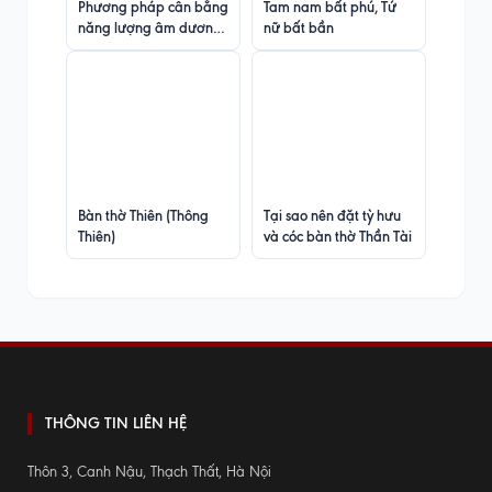
Phương pháp cân bằng
Tam nam bất phú, Tứ
năng lượng âm dương
nữ bất bần
– ngũ hành ?
Bàn thờ Thiên (Thông
Tại sao nên đặt tỳ hưu
Thiên)
và cóc bàn thờ Thần Tài
THÔNG TIN LIÊN HỆ
Thôn 3, Canh Nậu, Thạch Thất, Hà Nội