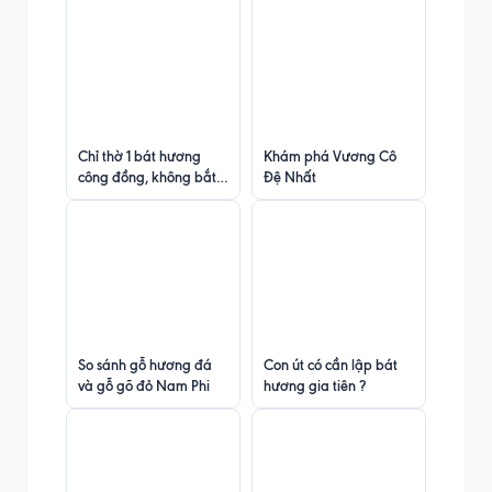
Chỉ thờ 1 bát hương
Khám phá Vương Cô
công đồng, không bắt
Đệ Nhất
buộc lập 3 bát
So sánh gỗ hương đá
Con út có cần lập bát
và gỗ gõ đỏ Nam Phi
hương gia tiên ?