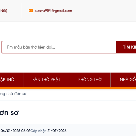
 Nội)
sonvu989@gmail.com
TÌM K
SẬP THỜ
BÀN THỜ PHẬT
PHÒNG THỜ
NHÀ GỖ
rong nhà đơn sơ
đơn sơ
04/01/2026 06:03
Cập nhật:
21/07/2026