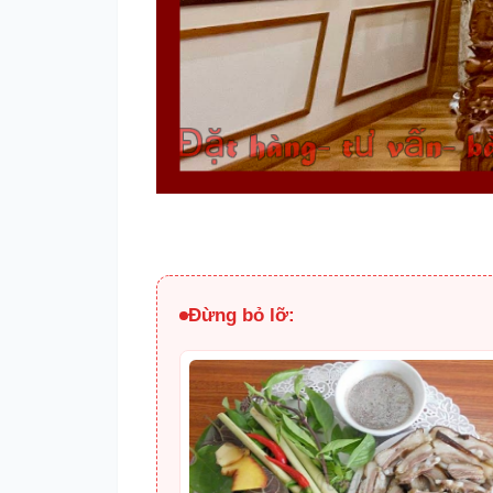
Đừng bỏ lỡ: