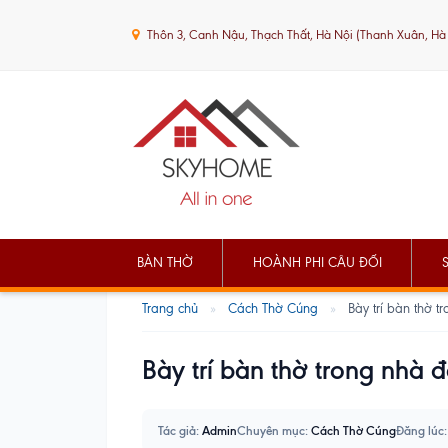
Thôn 3, Canh Nậu, Thạch Thất, Hà Nội (Thanh Xuân, Hà
BÀN THỜ
HOÀNH PHI CÂU ĐỐI
Trang chủ
»
Cách Thờ Cúng
»
Bày trí bàn thờ t
Bày trí bàn thờ trong nhà 
Tác giả:
Admin
Chuyên mục:
Cách Thờ Cúng
Đăng lúc: