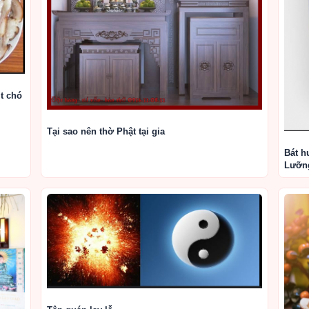
t chó
Tại sao nên thờ Phật tại gia
Bát h
Lưỡng