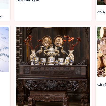
Tập quán lạy lễ
Cách 
ữ?
Gỗ bằ