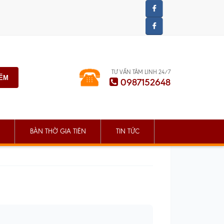
TƯ VẤN TÂM LINH 24/7
IẾM
0987152648
BÀN THỜ GIA TIÊN
TIN TỨC