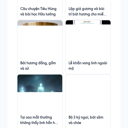
Câu chuyện Tiêu Hùng
Lập giá gương và bài
và bài học Hữu tướng
trí bát hương cho miếu
nhỏ không rõ thờ ai
Bát hương đồng, gốm
Lễ khấn vong linh ngoài
và sứ
mộ
Tại sao mắt thường
Bộ 3 kỷ ngai, bát sâm
không thấy linh hồn hay
và chóe