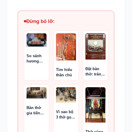
Đừng bỏ lỡ:
So sánh
hương
cúng Phật
Đặt bàn
Tìm hiểu
và hương
thờ: tránh
thần chủ
cúng tổ
ngược
tiên
hướng
nhà, gần
phòng vệ
sinh hay
bếp
Bàn thờ
Vì sao bộ
gia tiên
3 thờ gọi
nên đặt
là “Tam
bao nhiêu
sự”?
bát hương
Thờ cúng