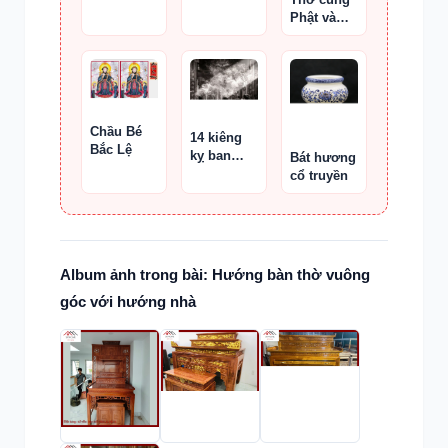
?
Phật và
Shiva
Chầu Bé
14 kiêng
Bắc Lệ
kỵ ban
Bát hương
đêm
cổ truyền
Album ảnh trong bài: Hướng bàn thờ vuông
góc với hướng nhà